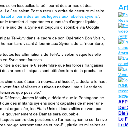
ns selon lesquelles Israël fournit des armes et des
Ar
ie. Le Jerusalem Post a reçu un ordre de censure militaire
 Israël a fourni des armes légères aux rebelles syriens
".
sur le transfert d'importantes quantités d'argent liquide,
ns le sud de la Syrie est toujours disponible via Google
urni par Tel-Aviv dans le cadre de son Opération Bon Voisin,
umanitaire visant à fournir aux Syriens de la "nourriture,
 toutes les affirmations de Tel-Aviv selon lesquelles elle
rs en Syrie sont fausses.
ointre a déclaré le 6 septembre que les forces françaises
i des armes chimiques sont utilisées lors de la prochaine
 chimiques étaient à nouveau utilisées", a déclaré le haut
euvent être réalisées au niveau national, mais il est dans
rtenaires que possible."
MEDI
e la Défense, James Mattis, a déclaré que le Pentagone ne
AFP
 que des militants syriens soient capables de mener une
Der 
ue est organisée, les Etats-Unis et leurs alliés ne vont pas
Die 
 que le gouvernement de Damas sera coupable.
Le F
taques contre des positions de l'armée syrienne sur la rive
Le 
es pro-gouvernementales et pro-EI, plusieurs militaires et