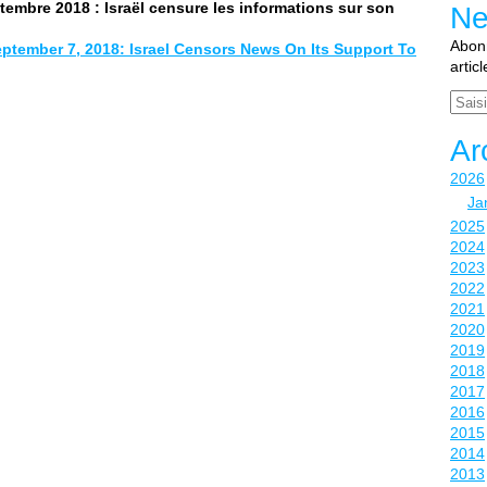
ptembre 2018 : Israël censure les informations sur son
Ne
Abonn
eptember 7, 2018: Israel Censors News On Its Support To
artic
Email
Ar
2026
Ja
2025
2024
2023
2022
2021
2020
2019
2018
2017
2016
2015
2014
2013