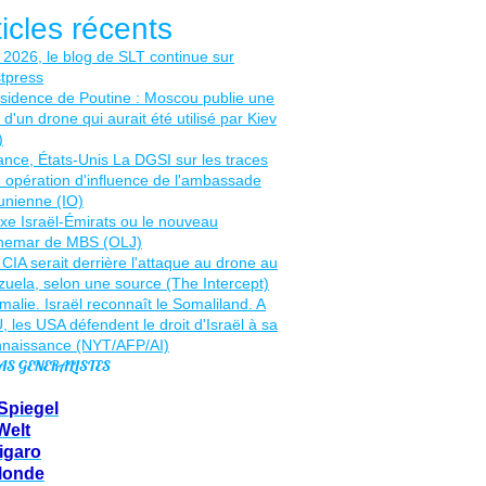
ticles récents
AS GENERALISTES
Spiegel
Welt
igaro
Monde