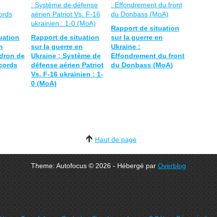
Rapport de situation
uation
Rapport de situation
sur la guerre en
n
sur la guerre en
Ukraine :
udron de
Ukraine : Système de
Effondrement du front
cords
défense aérien Patriot
du Donbass (MoA)
Vs. F-16 ukrainien : 1-
0 (MoA)
Haut de page
Theme: Autofocus © 2026 - Hébergé par
Overblog