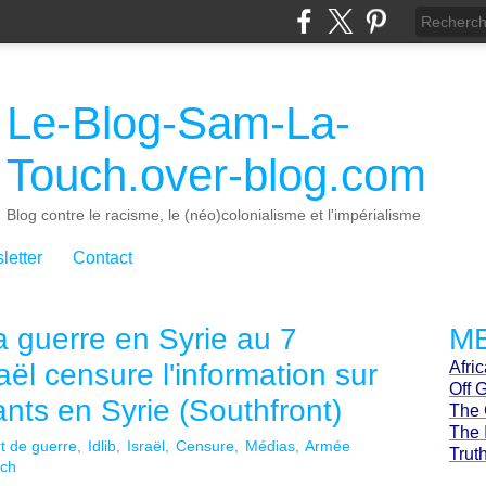
Le-Blog-Sam-La-
Touch.over-blog.com
Blog contre le racisme, le (néo)colonialisme et l'impérialisme
letter
Contact
a guerre en Syrie au 7
ME
ël censure l'information sur
Afri
Off 
ants en Syrie (Southfront)
The 
The 
t de guerre
Idlib
Israël
Censure
Médias
Armée
Trut
uch