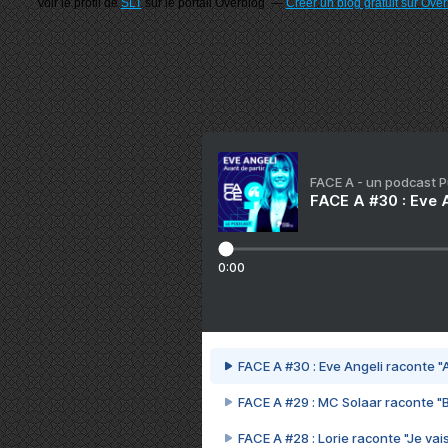
Voir le profil de
SLT
sur le portail Overblog
Créer un blog gratuit sur Ove
FACE A - un podcast 
FACE A #30 : Eve A
0:00
FACE A #30 : Eve Angeli raconte "A
FACE A #29 : MC Solaar raconte "
FACE A #28 : Lorie raconte "Je vais