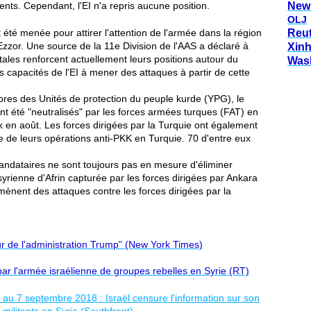
ents. Cependant, l'EI n'a repris aucune position.
New
OLJ
 été menée pour attirer l'attention de l'armée dans la région
Reu
 Ezzor. Une source de la 11e Division de l'AAS a déclaré à
Xin
les renforcent actuellement leurs positions autour du
Was
es capacités de l'EI à mener des attaques à partir de cette
es des Unités de protection du peuple kurde (YPG), le
ont été "neutralisés" par les forces armées turques (FAT) en
ak en août. Les forces dirigées par la Turquie ont également
 de leurs opérations anti-PKK en Turquie. 70 d'entre eux
mandataires ne sont toujours pas en mesure d'éliminer
syrienne d'Afrin capturée par les forces dirigées par Ankara
mènent des attaques contre les forces dirigées par la
ieur de l'administration Trump" (New York Times)
par l'armée israélienne de groupes rebelles en Syrie (RT)