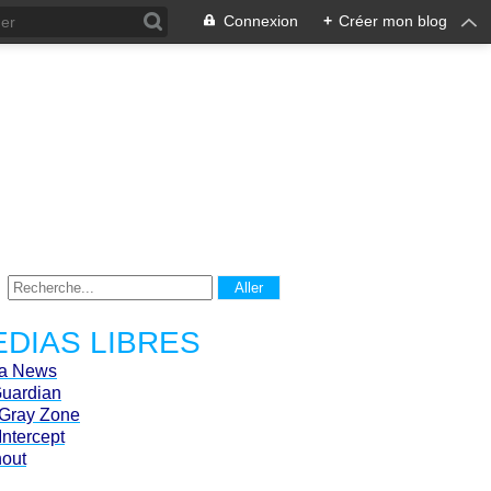
Connexion
+
Créer mon blog
DIAS LIBRES
ca News
Guardian
Gray Zone
Intercept
hout