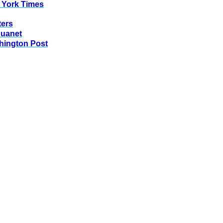
 York Times
ters
huanet
hington Post