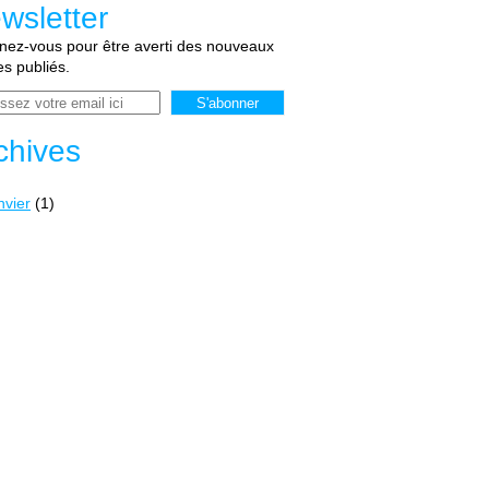
wsletter
ez-vous pour être averti des nouveaux
les publiés.
chives
nvier
(1)