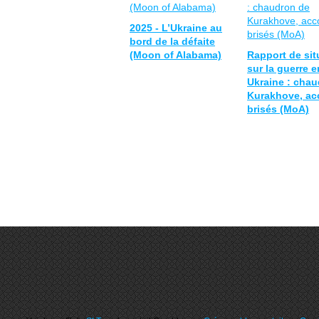
2025 - L’Ukraine au
bord de la défaite
(Moon of Alabama)
Rapport de sit
sur la guerre e
Ukraine : cha
Kurakhove, ac
brisés (MoA)