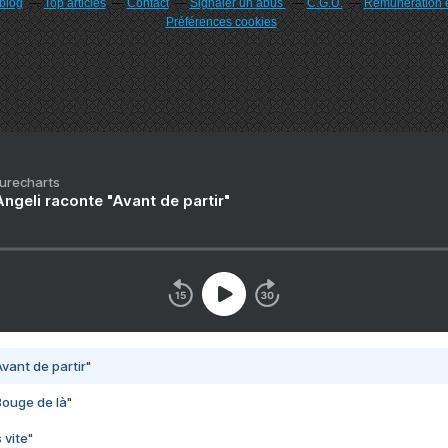
rblog
Top articles
Contact
Signaler un abus
C.G.U.
Rémunération e
Préférences cookies
Purecharts
ngeli raconte "Avant de partir"
vant de partir"
Bouge de là"
 vite"