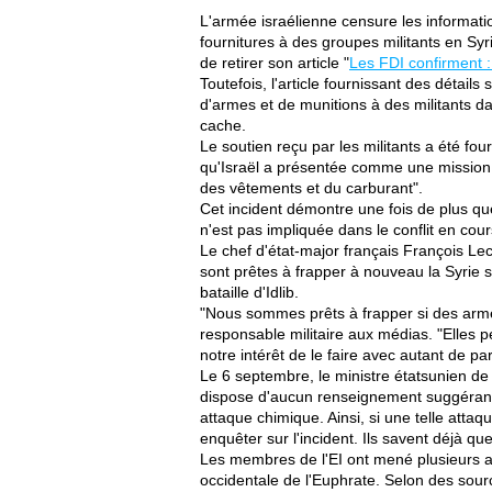
L'armée israélienne censure les informatio
fournitures à des groupes militants en Syr
de retirer son article "
Les FDI confirment :
Toutefois, l'article fournissant des détails 
d'armes et de munitions à des militants da
cache.
Le soutien reçu par les militants a été fo
qu'Israël a présentée comme une mission h
des vêtements et du carburant".
Cet incident démontre une fois de plus que
n'est pas impliquée dans le conflit en cou
Le chef d'état-major français François Lec
sont prêtes à frapper à nouveau la Syrie s
bataille d'Idlib.
"Nous sommes prêts à frapper si des armes
responsable militaire aux médias. "Elles p
notre intérêt de le faire avec autant de pa
Le 6 septembre, le ministre étatsunien d
dispose d'aucun renseignement suggérant
attaque chimique. Ainsi, si une telle attaq
enquêter sur l'incident. Ils savent déjà
Les membres de l'EI ont mené plusieurs at
occidentale de l'Euphrate. Selon des sourc