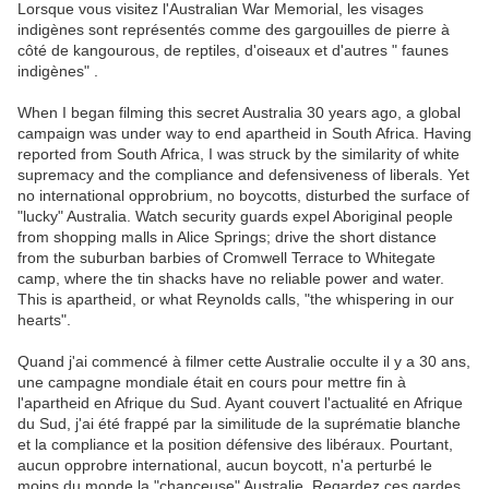
Lorsque vous visitez l'Australian War Memorial, les visages
indigènes sont représentés comme des gargouilles de pierre à
côté de kangourous, de reptiles, d'oiseaux et d'autres " faunes
indigènes" .
When I began filming this secret Australia 30 years ago, a global
campaign was under way to end apartheid in South Africa. Having
reported from South Africa, I was struck by the similarity of white
supremacy and the compliance and defensiveness of liberals. Yet
no international opprobrium, no boycotts, disturbed the surface of
"lucky" Australia. Watch security guards expel Aboriginal people
from shopping malls in Alice Springs; drive the short distance
from the suburban barbies of Cromwell Terrace to Whitegate
camp, where the tin shacks have no reliable power and water.
This is apartheid, or what Reynolds calls, "the whispering in our
hearts".
Quand j'ai commencé à filmer cette Australie occulte il y a 30 ans,
une campagne mondiale était en cours pour mettre fin à
l'apartheid en Afrique du Sud. Ayant couvert l'actualité en Afrique
du Sud, j'ai été frappé par la similitude de la suprématie blanche
et la compliance et la position défensive des libéraux. Pourtant,
aucun opprobre international, aucun boycott, n'a perturbé le
moins du monde la "chanceuse" Australie. Regardez ces gardes