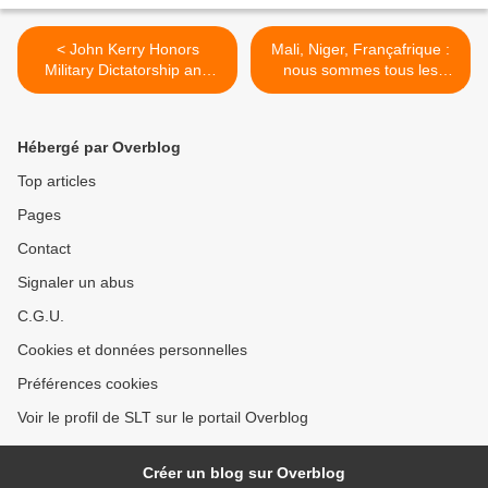
< John Kerry Honors
Mali, Niger, Françafrique :
Military Dictatorship and
nous sommes tous les
Totalitarian Monarchy as
otages d'AREVA >
Examples of Progress
Toward Democracy
Hébergé par Overblog
Top articles
Pages
Contact
Signaler un abus
C.G.U.
Cookies et données personnelles
Préférences cookies
Voir le profil de SLT sur le portail Overblog
Créer un blog sur Overblog