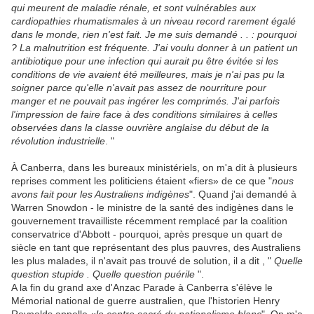
qui meurent de maladie rénale, et sont vulnérables aux
cardiopathies rhumatismales à un niveau record rarement égalé
dans le monde, rien n'est fait. Je me suis demandé . . : pourquoi
? La malnutrition est fréquente. J'ai voulu donner à un patient un
antibiotique pour une infection qui aurait pu être évitée si les
conditions de vie avaient été meilleures, mais je n'ai pas pu la
soigner parce qu'elle n'avait pas assez de nourriture pour
manger et ne pouvait pas ingérer les comprimés. J'ai parfois
l'impression de faire face à des conditions similaires à celles
observées dans la classe ouvrière anglaise du début de la
révolution industrielle
. "
À Canberra, dans les bureaux ministériels, on m'a dit à plusieurs
reprises comment les politiciens étaient «fiers» de ce que "
nous
avons fait pour les Australiens indigènes
". Quand j'ai demandé à
Warren Snowdon - le ministre de la santé des indigènes dans le
gouvernement travailliste récemment remplacé par la coalition
conservatrice d'Abbott - pourquoi, après presque un quart de
siècle en tant que représentant des plus pauvres, des Australiens
les plus malades, il n'avait pas trouvé de solution, il a dit , "
Quelle
question stupide . Quelle question puérile
".
A la fin du grand axe d'Anzac Parade à Canberra s'élève le
Mémorial national de guerre australien, que l'historien Henry