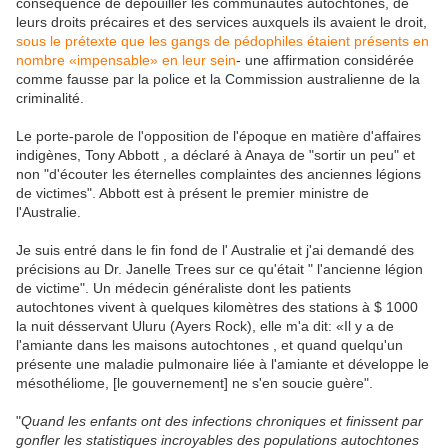
conséquence de dépouiller les communautés autochtones, de
leurs droits précaires et des services auxquels ils avaient le droit,
sous le prétexte que les gangs de pédophiles étaient présents en
nombre «impensable» en leur sein
- une affirmation considérée
comme fausse par la police et la Commission australienne de la
criminalité.
Le porte-parole de l'opposition de l'époque en matière d'affaires
indigènes, Tony Abbott , a déclaré à Anaya de "sortir un peu" et
non "d'écouter les éternelles complaintes des anciennes légions
de victimes". Abbott est à présent le premier ministre de
l'Australie.
Je suis entré dans le fin fond de l' Australie et j'ai demandé des
précisions au Dr. Janelle Trees sur ce qu'était " l'ancienne légion
de victime". Un médecin généraliste dont les patients
autochtones vivent à quelques kilomètres des stations à $ 1000
la nuit désservant Uluru (Ayers Rock), elle m'a dit: «Il y a de
l'amiante dans les maisons autochtones , et quand quelqu'un
présente une maladie pulmonaire liée à l'amiante et développe le
mésothéliome, [le gouvernement] ne s'en soucie guère".
"
Quand les enfants ont des infections chroniques et finissent par
gonfler les statistiques incroyables des populations autochtones