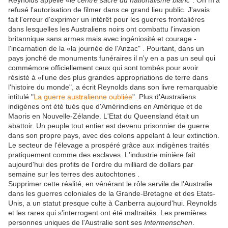
Reynolds appelle «
le centre sacré du nationalisme blanc
". On m'a
refusé l'autorisation de filmer dans ce grand lieu public. J'avais
fait l'erreur d'exprimer un intérêt pour les guerres frontalières
dans lesquelles les Australiens noirs ont combattu l'invasion
britannique sans armes mais avec ingéniosité et courage -
l'incarnation de la «la journée de l'Anzac" . Pourtant, dans un
pays jonché de monuments funéraires il n'y en a pas un seul qui
commémore officiellement ceux qui sont tombés pour avoir
résisté à «l'une des plus grandes appropriations de terre dans
l'histoire du monde", a écrit Reynolds dans son livre remarquable
intitulé "
La guerre australienne oubliée
". Plus d'Australiens
indigènes ont été tués que d'Amérindiens en Amérique et de
Maoris en Nouvelle-Zélande. L'Etat du Queensland était un
abattoir. Un peuple tout entier est devenu prisonnier de guerre
dans son propre pays, avec des colons appelant à leur extinction.
Le secteur de l'élevage a prospéré grâce aux indigènes traités
pratiquement comme des esclaves. L'industrie minière fait
aujourd'hui des profits de l'ordre du milliard de dollars par
semaine sur les terres des autochtones .
Supprimer cette réalité, en vénérant le rôle servile de l'Australie
dans les guerres coloniales de la Grande-Bretagne et des Etats-
Unis, a un statut presque culte à Canberra aujourd'hui. Reynolds
et les rares qui s'interrogent ont été maltraités. Les premières
personnes uniques de l'Australie sont ses
Intermenschen
.