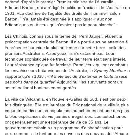
nommé d'après le premier Premier ministre de l'Australie ,
Edmund Barton, qui a rédigé la politique "raciale" de l'Australie en
1901. «La doctrine de l'égalité des droits de l'homme", selon
Barton, " n'a jamais été destinée à s'appliquer « aux non
Britanniques ou à ceux qui n'avaient pas la peau blanche" .
Les Chinois, connus sous le terme de "Péril Jaune", étaient la
préoccupation centrale de Barton. Il n'a porté aucune attention à
la présence humaine la plus ancienne sur cette terre : celle des
premiers Australiens. A ses yeux, ils n'existaient pas. Leur
technique sophistiquée de travail de leur terre était sans intérêt.
Leur résistance épique fut forclose. Parmi ceux qui ont combattu
les envahisseurs britanniques de l'Australie, le
Sydney Moniteur
a
rapporté qu'en 1838 : «
il a été décidé d'exterminer toute la race
des noirs dans ce quartier
" Aujourd'hui, les survivants sont un
secret national honteusement gardés.
La ville de Wilcannia, en Nouvelle-Galles du Sud, s'est par deux
fois distinguée. Elle est lauréate du Prix national de la ville la plus
coquette tandis que sa populations autochtones ont une des plus
faibles espérances de vie jamais enregistrées. Les autochtones
ont généralement une espérance de vie de 35 ans. Le
gouvernement cubain a un programme d'alphabétisation pour
eux, comme ils le font pour les pays les plus pauvres de l'Afrique.