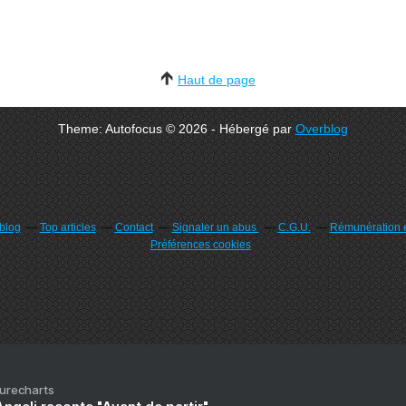
Haut de page
Theme: Autofocus © 2026 - Hébergé par
Overblog
rblog
Top articles
Contact
Signaler un abus
C.G.U.
Rémunération e
Préférences cookies
Purecharts