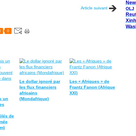
New
Article suivant
OLJ
Reu
Xin
Was
t
0
Le dollar ignoré par
Les « Afriques » de
les flux financiers
Frantz Fanon (Afrique
africains
XXI)
s un
(Mondafrique)
es
ôlés de
rmée
om)