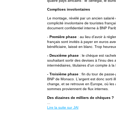
quatre pays africains : le Sénégal, le Bu
Complices involontaires
Le montage, révélé par un ancien salarié d
complicité involontaire de touristes frança
document confidentiel interne à BNP Pari
-
Première phase
: au lieu d’avoir à régle
français sont invités à payer en euros av
bénéficiaire, laissé en blanc. Trop heureu
- Deuxième phase
: le chèque est rachet
souhaitant sortir des devises à l'insu des
intermédiaires, titulaires d’un compte à
- Troisième phase
: fin du tour de passe
BNP de Monaco. L'argent est donc sorti il
change, et se retrouve en Europe, où les a
sommes proviennent de flux internes.
Des dizaines de milliers de chèques ?
...
Lire la suite sur JAI