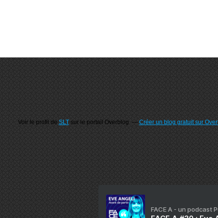
Voir le profil de
SLT
sur le portail Overblog
Créer un blog gratuit sur Ove
FACE A - un podcast 