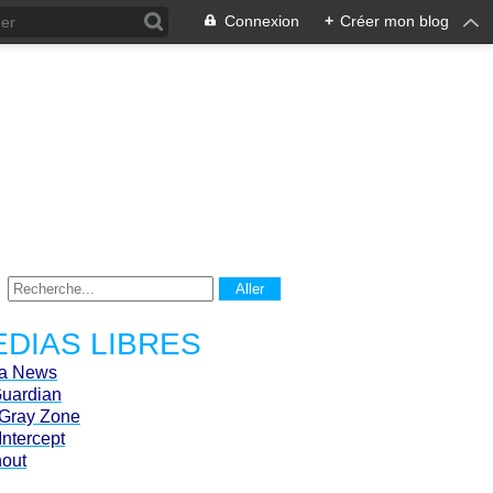
Connexion
+
Créer mon blog
DIAS LIBRES
ca News
Guardian
Gray Zone
Intercept
hout