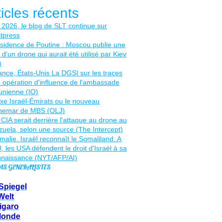
ticles récents
AS GENERALISTES
Spiegel
Welt
igaro
Monde