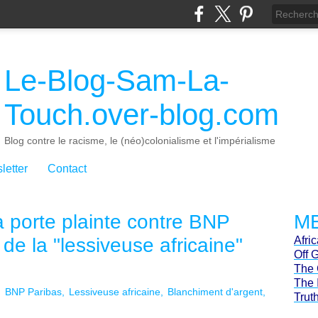
Le-Blog-Sam-La-
Touch.over-blog.com
Blog contre le racisme, le (néo)colonialisme et l'impérialisme
letter
Contact
 porte plainte contre BNP
ME
 de la "lessiveuse africaine"
Afri
Off 
The 
The 
BNP Paribas
Lessiveuse africaine
Blanchiment d'argent
Trut