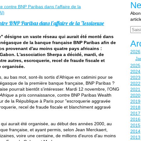
Ne
Abonn
artic
tre BNP Paribas dans l'affaire de la "lessiveuse
Email
ine" désigne un vaste réseau qui aurait été monté dans
Ar
monégasque de la banque française BNP Paribas afin de
ros provenant d'au moins quatre pays africains :
2026
Gabon. L'association Sherpa a décidé, mardi, de
Ja
re autres, escroquerie, recel de fraude fiscale et
2025
 organisée.
2024
au bas mot, sont-ils sortis d'Afrique en catimini pour se
2023
monégasque de la première banque française, BNP Paribas ?
2022
nçaise pourrait bientôt s'intéresser. Mardi 12 novembre, l'ONG
2021
Afrique
a pris connaissance, contre BNP Paribas Wealth
2020
 de la République à Paris pour "escroquerie aggravée
2019
oquerie, recel de fraude fiscale et blanchiment aggravé
2018
2017
2016
ère qui aurait été organisée, au début des années 2000, au
2015
ue française, et ayant permis, selon Jean Merckaert,
2014
izaines, voire une centaine, de millions d'euros d'au moins
2013