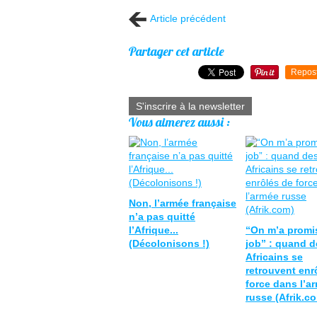
Article précédent
Partager cet article
Repos
S'inscrire à la newsletter
Vous aimerez aussi :
Non, l’armée française
n’a pas quitté
l’Afrique...
“On m’a promi
(Décolonisons !)
job” : quand d
Africains se
retrouvent enr
force dans l’a
russe (Afrik.c