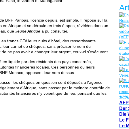
rkina Faso, le Gabon et Madagascar.
Ar
e BNP Paribas, licencié depuis, est simple. Il repose sur la
is en Afrique et se déroule en trois étapes, révélées dans un
bas, que
Jeune Afrique
a pu consulter.
r en francs CFA leurs nuits d’hôtel, des ressortissants
ec leur carnet de chèques, sans préciser le nom du
x de ne pas avoir à changer leur argent, ceux-ci s’exécutent.
é en liquide par des résidents des pays concernés,
 autorités financières locales. Ces personnes ou leurs
 la BNP Monaco, apposent leur nom dessus.
-passe, les chèques en question sont déposés à l'agence
légalement d'Afrique, sans passer par le moindre contrôle de
utorités financières n'y voient que du feu, pensant que les
MEDI
AFP
Der 
Die 
Le F
Le 