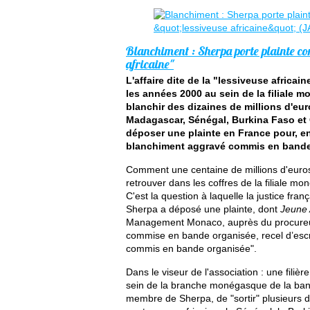
Blanchiment : Sherpa porte plainte con
africaine"
L'affaire dite de la "lessiveuse africa
les années 2000 au sein de la filiale 
blanchir des dizaines de millions d'eu
Madagascar, Sénégal, Burkina Faso et 
déposer une plainte en France pour, ent
blanchiment aggravé commis en bande
Comment une centaine de millions d'euros, 
retrouver dans les coffres de la filiale 
C'est la question à laquelle la justice fra
Sherpa a déposé une plainte, dont
Jeune 
Management Monaco, auprès du procureur
commise en bande organisée, recel d’escr
commis en bande organisée".
Dans le viseur de l'association : une fili
sein de la branche monégasque de la banq
membre de Sherpa, de "sortir" plusieurs d