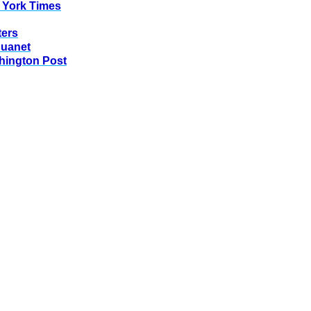
 York Times
ters
huanet
hington Post