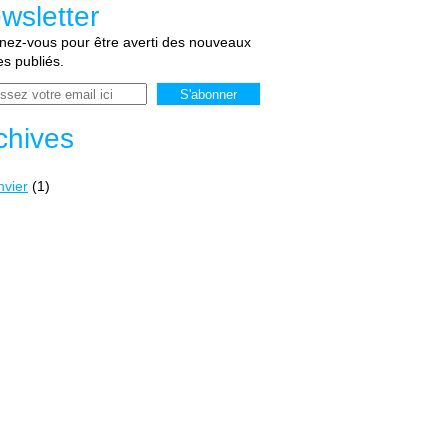
wsletter
ez-vous pour être averti des nouveaux
les publiés.
chives
nvier
(1)