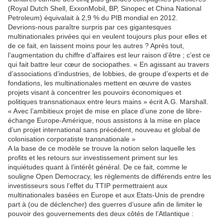
(Royal Dutch Shell, ExxonMobil, BP, Sinopec et China National
Petroleum) équivalait à 2,9 % du PIB mondial en 2012.
Devrions-nous paraître surpris par ces gigantesques
multinationales privées qui en veulent toujours plus pour elles et
de ce fait, en laissent moins pour les autres ? Après tout,
l’augmentation du chiffre d’affaires est leur raison d’être ; c’est ce
qui fait battre leur cœur de sociopathes. « En agissant au travers
d’associations d’industries, de lobbies, de groupe d’experts et de
fondations, les multinationales mettent en œuvre de vastes
projets visant à concentrer les pouvoirs économiques et
politiques transnationaux entre leurs mains » écrit A.G. Marshall.
« Avec l’ambitieux projet de mise en place d’une zone de libre-
échange Europe-Amérique, nous assistons à la mise en place
d’un projet international sans précédent, nouveau et global de
colonisation corporatiste transnationale »
A la base de ce modèle se trouve la notion selon laquelle les
profits et les retours sur investissement priment sur les
inquiétudes quant à l’intérêt général. De ce fait, comme le
souligne Open Democracy, les règlements de différends entre les
investisseurs sous l’effet du TTIP permettraient aux
multinationales basées en Europe et aux Etats-Unis de prendre
part à (ou de déclencher) des guerres d’usure afin de limiter le
pouvoir des gouvernements des deux côtés de l’Atlantique :