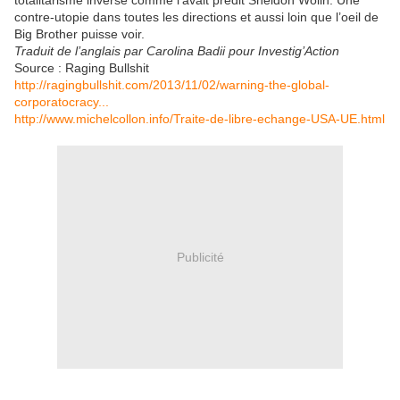
totalitarisme inversé comme l’avait prédit Sheldon Wolin. Une
contre-utopie dans toutes les directions et aussi loin que l’oeil de
Big Brother puisse voir.
Traduit de l’anglais par Carolina Badii pour Investig’Action
Source : Raging Bullshit
http://ragingbullshit.com/2013/11/02/warning-the-global-
corporatocracy...
http://www.michelcollon.info/Traite-de-libre-echange-USA-UE.html
Publicité