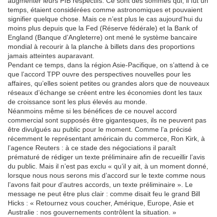
augmenter leurs PIB respectifs. Ce sont des sommes qui, il fut un
temps, étaient considérées comme astronomiques et pouvaient
signifier quelque chose. Mais ce n’est plus le cas aujourd’hui du
moins plus depuis que la Fed (Réserve fédérale) et la Bank of
England (Banque d’Angleterre) ont mené le système bancaire
mondial à recourir à la planche à billets dans des proportions
jamais atteintes auparavant.
Pendant ce temps, dans la région Asie-Pacifique, on s’attend à ce
que l’accord TPP ouvre des perspectives nouvelles pour les
affaires, qu’elles soient petites ou grandes alors que de nouveaux
réseaux d’échange se créent entre les économies dont les taux
de croissance sont les plus élevés au monde.
Néanmoins même si les bénéfices de ce nouvel accord
commercial sont supposés être gigantesques, ils ne peuvent pas
être divulgués au public pour le moment. Comme l’a précisé
récemment le représentant américain du commerce, Ron Kirk, à
l’agence Reuters : à ce stade des négociations il paraît
prématuré de rédiger un texte préliminaire afin de recueillir l’avis
du public. Mais il n’est pas exclu « qu’il y ait, à un moment donné,
lorsque nous nous serons mis d’accord sur le texte comme nous
l’avons fait pour d’autres accords, un texte préliminaire ». Le
message ne peut être plus clair : comme disait feu le grand Bill
Hicks : « Retournez vous coucher, Amérique, Europe, Asie et
Australie : nos gouvernements contrôlent la situation. »