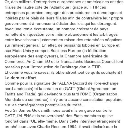
Or, des milliers d’entreprises européennes et américaines ont des
filiales de l’autre côté de l’Atlantique ; grâce au TTIP ces
entreprises pourraient engager des procédures en dommages et
intérêts par le biais de leurs filiales afin de contraindre leur propre
gouvernement à renoncer à édicter des lois qui les dérangent.
Avec une ironie écœurante, un nombre croissant de pays
remettent en question voire même abandonnent les arbitrages
entre investisseurs justement en raison des retombées négatives
sur l’intérêt général. En effet, de puissants lobbies en Europe et
aux Etats-Unis y compris Business Europe (la fédération
européenne des employeurs), la Chambre américaine du
Commerce, AmCham EU et le Transatlantic Business Council font
pression pour l’introduction de l’arbitrage dan le TTIP.
Et comme vous le savez, ils obtiendront tout ce qu’ils souhaitent !
Le dernier effort
Comme pour la signature de l’ALENA (Accord de libre-échange
nord-américain) et la création du GATT (Global Agreement on
Tariffs and Trade) qui deviendra plus tard l’OMC (Organisation
Mondiale du commerce) il n’y aura aucune consultation populaire
sur les conséquences potentielles du traité.
Feu Sir James Goldsmith nous avait mis en garde contre le
GATT, l’ALENA et la souveraineté des Etats membres qui se
fondrait dans l’UE elle-même. Dans cette interview étrangement
prophétique avec Charlie Rose en 1994, il avait déclaré que la