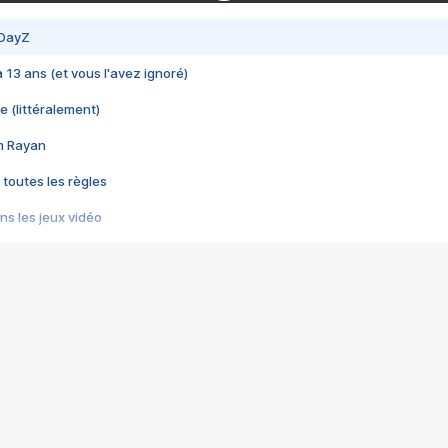
 DayZ
 a 13 ans (et vous l'avez ignoré)
e (littéralement)
im Rayan
 toutes les règles
s les jeux vidéo
us choquant de Rockstar ? - Le scandale BULLY
e plus moche de Steam
du RÊVE tourne au CAUCHEMAR
pendant 8 heures
it… à tort
umiliés par un jeu vidéo