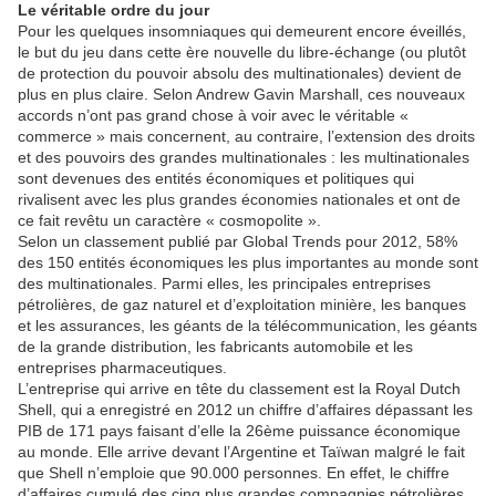
Le véritable ordre du jour
Pour les quelques insomniaques qui demeurent encore éveillés,
le but du jeu dans cette ère nouvelle du libre-échange (ou plutôt
de protection du pouvoir absolu des multinationales) devient de
plus en plus claire. Selon Andrew Gavin Marshall, ces nouveaux
accords n’ont pas grand chose à voir avec le véritable «
commerce » mais concernent, au contraire, l’extension des droits
et des pouvoirs des grandes multinationales : les multinationales
sont devenues des entités économiques et politiques qui
rivalisent avec les plus grandes économies nationales et ont de
ce fait revêtu un caractère « cosmopolite ».
Selon un classement publié par Global Trends pour 2012, 58%
des 150 entités économiques les plus importantes au monde sont
des multinationales. Parmi elles, les principales entreprises
pétrolières, de gaz naturel et d’exploitation minière, les banques
et les assurances, les géants de la télécommunication, les géants
de la grande distribution, les fabricants automobile et les
entreprises pharmaceutiques.
L’entreprise qui arrive en tête du classement est la Royal Dutch
Shell, qui a enregistré en 2012 un chiffre d’affaires dépassant les
PIB de 171 pays faisant d’elle la 26ème puissance économique
au monde. Elle arrive devant l’Argentine et Taïwan malgré le fait
que Shell n’emploie que 90.000 personnes. En effet, le chiffre
d’affaires cumulé des cinq plus grandes compagnies pétrolières