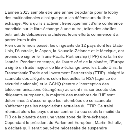
L’année 2013 semble être une année trépidante pour le lobby
des multinationales ainsi que pour les défenseurs du libre-
échange. Alors qu’ils s’activent frénétiquement d’une conférence
mondiale sur le libre-échange à une autre, telles des abeilles
butinant de délicieuses orchidées, leurs efforts commencent à
porter leurs fruits.
Rien que le mois passé, les dirigeants de 12 pays dont les Etats-
Unis, l’Australie, le Japon, la Nouvelle-Zélande et le Mexique, ont
promis de signer le Trans-Pacific Partnership (TPP) d’ici la fin de
l’année. Pendant ce temps, de l’autre côté de la planète, l’Europe
a signé un traité majeur de libre-échange avec les Etats-Unis, le
Transatlantic Trade and Investment Partnership (TTIP). Malgré le
scandale des allégations selon lesquelles la NSA (agence de
sécurité nationale) et le GCHQ (centre d’interception des
télécommunications étrangères) auraient mis sur écoute des
dirigeants européens, la majorité des membres de l’UE sont
déterminés à s’assurer que les retombées de ce scandale
n’affectent pas les négociations actuelles du TTIP. Ce traité
réunirait alors les pays qui concentrent à eux seuls la moitié du
PIB de la planète dans une vaste zone de libre-échange.
Cependant le président du Parlement Européen, Martin Schultz,
a déclaré qu’il serait peut-être nécessaire de suspendre