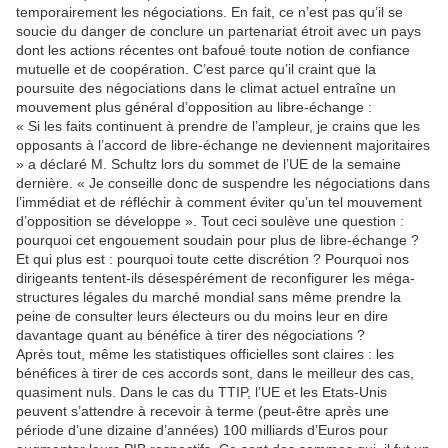
temporairement les négociations. En fait, ce n’est pas qu’il se
soucie du danger de conclure un partenariat étroit avec un pays
dont les actions récentes ont bafoué toute notion de confiance
mutuelle et de coopération. C’est parce qu’il craint que la
poursuite des négociations dans le climat actuel entraîne un
mouvement plus général d’opposition au libre-échange :
« Si les faits continuent à prendre de l’ampleur, je crains que les
opposants à l’accord de libre-échange ne deviennent majoritaires
» a déclaré M. Schultz lors du sommet de l’UE de la semaine
dernière. « Je conseille donc de suspendre les négociations dans
l’immédiat et de réfléchir à comment éviter qu’un tel mouvement
d’opposition se développe ». Tout ceci soulève une question :
pourquoi cet engouement soudain pour plus de libre-échange ?
Et qui plus est : pourquoi toute cette discrétion ? Pourquoi nos
dirigeants tentent-ils désespérément de reconfigurer les méga-
structures légales du marché mondial sans même prendre la
peine de consulter leurs électeurs ou du moins leur en dire
davantage quant au bénéfice à tirer des négociations ?
Après tout, même les statistiques officielles sont claires : les
bénéfices à tirer de ces accords sont, dans le meilleur des cas,
quasiment nuls. Dans le cas du TTIP, l’UE et les Etats-Unis
peuvent s’attendre à recevoir à terme (peut-être après une
période d’une dizaine d’années) 100 milliards d’Euros pour