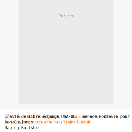
Publicité
Traité de libre échange USA-UE : menace mortelle pour 
Don Quijones

Raging Bullshit