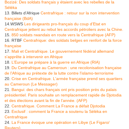
Bozizé: Des soldats français y étaient avec les rebelles de la
Séléka
13. Billets d'Afrique
Centrafrique : retour sur la non intervention
française (BdA)
14.WSWS
Les dirigeants pro-français du coup d’Etat en
Centrafrique jettent au rebut les accords pétroliers avec la Chine.
15.
850 soldats rwandais en route vers la Centrafrique (AFP)
16. RTBF
Centrafrique: des soldats belges en renfort de la force
française
17.
Mali et Centrafrique. Le gouvernement fédéral allemand
s'apprête à intervenir en Afrique
18.
L’Europe se prépare à la guerre en Afrique (RIA)
19.
Du Centrafrique au Cameroun : une recolonisation française
de l'Afrique au prétexte de la lutte contre l'islamo-terrorisme
20.
Crise en Centrafrique. L'armée française prend ses quartiers
au Cameroun (Le Messager)
21.
Bangui: des chars français ont pris position près du palais
présidentiel. Paris souhaite un remplacement rapide de Djotodia
et des élections avant la fin de l'année. (AFP)
22.
Centrafrique. Comment La France a défait Djotodia
23.
Exclusif : comment la France a soutenu la Séléka en
Centrafrique
24.
La France évoque une opération en Libye (Le Figaro/
Reuters)