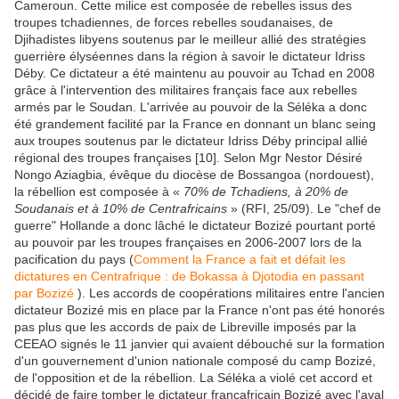
Cameroun. Cette milice est composée de rebelles issus des
troupes tchadiennes, de forces rebelles soudanaises, de
Djihadistes libyens soutenus par le meilleur allié des stratégies
guerrière élyséennes dans la région à savoir le dictateur Idriss
Déby. Ce dictateur a été maintenu au pouvoir au Tchad en 2008
grâce à l'intervention des militaires français face aux rebelles
armés par le Soudan. L'arrivée au pouvoir de la Séléka a donc
été grandement facilité par la France en donnant un blanc seing
aux troupes soutenus par le dictateur Idriss Déby principal allié
régional des troupes françaises [10]. Selon Mgr Nestor Désiré
Nongo Aziagbia, évêque du diocèse de Bossangoa (nordouest),
la rébellion est composée à «
70% de Tchadiens, à 20% de
Soudanais et à 10% de Centrafricains
» (RFI, 25/09). Le "chef de
guerre" Hollande a donc lâché le dictateur Bozizé pourtant porté
au pouvoir par les troupes françaises en 2006-2007 lors de la
pacification du pays (
Comment la France a fait et défait les
dictatures en Centrafrique : de Bokassa à Djotodia en passant
par Bozizé
). Les accords de coopérations militaires entre l'ancien
dictateur Bozizé mis en place par la France n'ont pas été honorés
pas plus que les accords de paix de Libreville imposés par la
CEEAO signés le 11 janvier qui avaient débouché sur la formation
d'un gouvernement d'union nationale composé du camp Bozizé,
de l'opposition et de la rébellion. La Séléka a violé cet accord et
décidé de faire tomber le dictateur françafricain Bozizé avec l'aval