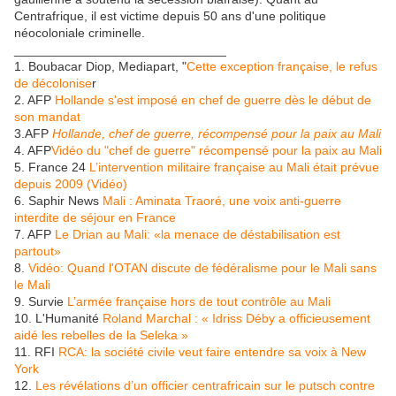
Centrafrique, il est victime depuis 50 ans d'une politique
néocoloniale criminelle.
______________________________
1. Boubacar Diop, Mediapart, "
Cette exception française, le refus
de décolonise
r
2. AFP
Hollande s'est imposé en chef de guerre dès le début de
son mandat
3.AFP
Hollande, chef de guerre, récompensé pour la paix au Mali
4. AFP
Vidéo du "chef de guerre" récompensé pour la paix au Mali
5. France 24
L’intervention militaire française au Mali était prévue
depuis 2009 (Vidéo)
6. Saphir News
Mali : Aminata Traoré, une voix anti-guerre
interdite de séjour en France
7. AFP
Le Drian au Mali: «la menace de déstabilisation est
partout»
8.
Vidéo: Quand l'OTAN discute de fédéralisme pour le Mali sans
le Mali
9. Survie
L’armée française hors de tout contrôle au Mali
10. L'Humanité
Roland Marchal : « Idriss Déby a officieusement
aidé les rebelles de la Seleka »
11. RFI
RCA: la société civile veut faire entendre sa voix à New
York
12.
Les révélations d’un officier centrafricain sur le putsch contre