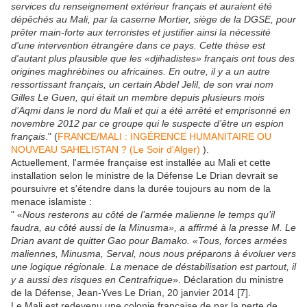
services du renseignement extérieur français et auraient été
dépêchés au Mali, par la caserne Mortier, siège de la DGSE, pour
prêter main-forte aux terroristes et justifier ainsi la nécessité
d'une intervention étrangère dans ce pays. Cette thèse est
d'autant plus plausible que les «djihadistes» français ont tous des
origines maghrébines ou africaines. En outre, il y a un autre
ressortissant français, un certain Abdel Jelil, de son vrai nom
Gilles Le Guen, qui était un membre depuis plusieurs mois
d’Aqmi dans le nord du Mali et qui a été arrêté et emprisonné en
novembre 2012 par ce groupe qui le suspecte d’être un espion
français
." (
FRANCE/MALI : INGÉRENCE HUMANITAIRE OU
NOUVEAU SAHELISTAN ? (Le Soir d'Alger)
).
Actuellement, l'armée française est installée au Mali et cette
installation selon le ministre de la Défense Le Drian devrait se
poursuivre et s'étendre dans la durée toujours au nom de la
menace islamiste :
" «
Nous resterons au côté de l’armée malienne le temps qu’il
faudra, au côté aussi de la Minusma», a affirmé à la presse M. Le
Drian avant de quitter Gao pour Bamako. «Tous, forces armées
maliennes, Minusma, Serval, nous nous préparons à évoluer vers
une logique régionale. La menace de déstabilisation est partout, il
y a aussi des risques en Centrafrique
». Déclaration du ministre
de la Défense, Jean-Yves Le Drian, 20 janvier 2014 [7].
Le Mali est redevenu une colonie française de par la perte de