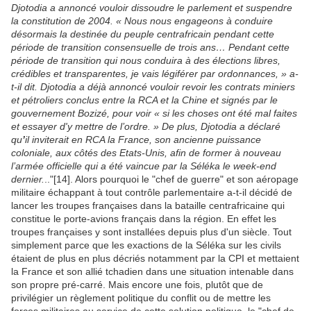
Djotodia a annoncé vouloir dissoudre le parlement et suspendre
la constitution de 2004. « Nous nous engageons à conduire
désormais la destinée du peuple centrafricain pendant cette
période de transition consensuelle de trois ans… Pendant cette
période de transition qui nous conduira à des élections libres,
crédibles et transparentes, je vais légiférer par ordonnances, » a-
t-il dit. Djotodia a déjà annoncé vouloir revoir les contrats miniers
et pétroliers conclus entre la RCA et la Chine et signés par le
gouvernement Bozizé, pour voir « si les choses ont été mal faites
et essayer d'y mettre de l’ordre. » De plus, Djotodia a déclaré
qu
’
il inviterait en RCA la France, son ancienne puissance
coloniale, aux côtés des Etats-Unis, afin de former à nouveau
l’armée officielle qui a été vaincue par la Séléka le week-end
dernier.
.."[14]. Alors pourquoi le "chef de guerre" et son aéropage
militaire échappant à tout contrôle parlementaire a-t-il décidé de
lancer les troupes françaises dans la bataille centrafricaine qui
constitue le porte-avions français dans la région. En effet les
troupes françaises y sont installées depuis plus d'un siècle. Tout
simplement parce que les exactions de la Séléka sur les civils
étaient de plus en plus décriés notamment par la CPI et mettaient
la France et son allié tchadien dans une situation intenable dans
son propre pré-carré. Mais encore une fois, plutôt que de
privilégier un règlement politique du conflit ou de mettre les