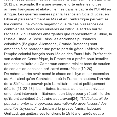
2011 par exemple. Il y a une synergie forte entre les forces
armées françaises et états-uniennes dans le cadre de l'OTAN en
Afrique. Les guerres menées par la France en Côte d'Ivoire, en
Libye et plus récemment au Mali et en Centrafrique peuvent se
lire comme une volonté hégémonique de ces puissances de
contrôler les ressources minières de l'Afrique et d'en barrer
l'accès aux puissances émergentes que représentent la Chine, la
Russie, l'Inde, le Brésil...Ainsi les anciennes puissances
coloniales (Belgique, Allemagne, Grande-Bretagne) sont
amenées à se partager une petite part du gâteau africain de
l'empire colonial français sous l'égide des Etats-Unis. Profitant de
son action en Centrafrique, la France en a profité pour installer
une base militaire au Cameroun comme relai et base de soutien
de son action dans son pré-carré centrafricain[19-20].
De même, après avoir semé le chaos en Libye et par extension
au Mali ainsi qu'en Centrafrique où la France a soutenu l'arrivée
de la Séléka au pouvoir puis l'a militairement et politiquement
défaite [21-22-23], les militaires français au plus haut niveau
entendent intervenir militairement en Libye pour y rétablir l'ordre
qu'ils ont contribué à détruire auparavant[24]. "
L'idéal serait de
pouvoir monter une opération internationale avec l'accord des
autorités libyennes
", a déclaré à la presse l'amiral Edouard
Guillaud, qui quittera ses fonctions le 15 février après quatre