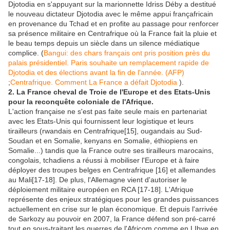
Djotodia en s'appuyant sur la marionnette Idriss Déby a destitué
le nouveau dictateur Djotodia avec le même appui françafricain
en provenance du Tchad et en profite au passage pour renforcer
sa présence militaire en Centrafrique où la France fait la pluie et
le beau temps depuis un siècle dans un silence médiatique
complice. (
Bangui: des chars français ont pris position près du
palais présidentiel. Paris souhaite un remplacement rapide de
Djotodia et des élections avant la fin de l'année. (AFP)
;
Centrafrique. Comment La France a défait Djotodia
).
2. La France cheval de Troie de l'Europe et des Etats-Unis
pour la reconquête coloniale de l'Afrique.
L'action française ne s'est pas faite seule mais en partenariat
avec les Etats-Unis qui fournissent leur logistique et leurs
tirailleurs (rwandais en Centrafrique[15], ougandais au Sud-
Soudan et en Somalie, kenyans en Somalie, éthiopiens en
Somalie...) tandis que la France outre ses tirailleurs marocains,
congolais, tchadiens a réussi à mobiliser l'Europe et à faire
déployer des troupes belges en Centrafrique [16] et allemandes
au Mali[17-18]. De plus, l'Allemagne vient d'autoriser le
déploiement militaire européen en RCA [17-18]. L'Afrique
représente des enjeux stratégiques pour les grandes puissances
actuellement en crise sur le plan économique. Et depuis l'arrivée
de Sarkozy au pouvoir en 2007, la France défend son pré-carré
tout en sous-traitant les guerres de l'Africom comme en LIbye en