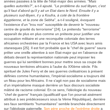
années passées à la tête de l'état-major des armées. "
Mais
quelles autorités?
", a-t-il ajouté. "L
e problème du sud libyen, c'est
qu'il faut d'abord qu'il y ait un Etat dans le Nord. Ensuite il y a
plusieurs sud-libyen, il y a Koufra, à coté de la frontière
égyptienne, et la zone de Sebha
", a-t-il souligné, évoquant
l'existence d'un "trou noir" susceptible de devenir le "nouveau
centre de gravité du terrorisme" [24]. Le prétendu "terrorisme"
apparaît de plus en plus comme un prétexte pour justifier une
occupation militaire et une reconquête coloniale des terres
africaines orchestrées par la France et les USA avec leurs amis
otanesques [25]. Il est fort probable que le "chef de guerre" saura
prêter une oreille attentive à son Etat-major qui en l'absence de
débats devant la représentation nationale peut imposer les
guerres qui lui semblent bonnes pour mettre sous sa coupe de
nouveaux territoires africains à l'aube du XXIème siècle. Fils
spirituel de Jules Ferry et de ses guerres civilisatrices à présent
définies comme humanitaires, l'impérial-socialisme a toujours été
un fléau pour les Africains. Il ne s'agit non pas de socialisme mais
d'un impérialisme masqué derrière un faux discours socialiste
mâtiné de racisme colonial. En ce sens, l'idéologie du nouveau
"chef de guerre" français (qualificatif que l'on pourrait aisément
attribué à ses prédécesseurs sous la Vème République), derrière
ses faux semblants "humanitaires" semble branchée directement
sur l'idéologie paternelle.
Son père proche de l'extrême droite
a