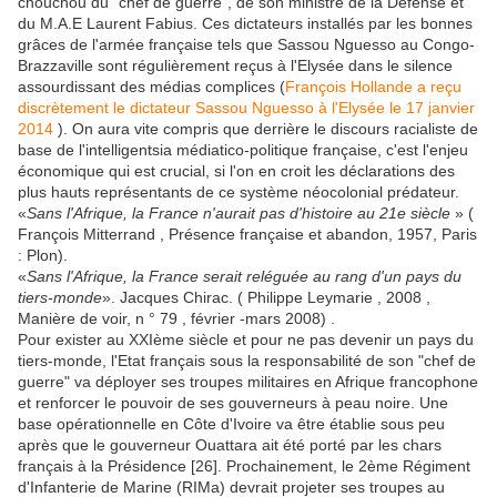
chouchou du "chef de guerre", de son ministre de la Défense et
du M.A.E Laurent Fabius. Ces dictateurs installés par les bonnes
grâces de l'armée française tels que Sassou Nguesso au Congo-
Brazzaville sont régulièrement reçus à l'Elysée dans le silence
assourdissant des médias complices (
François Hollande a reçu
discrètement le dictateur Sassou Nguesso à l'Elysée le 17 janvier
2014
). On aura vite compris que derrière le discours racialiste de
base de l'intelligentsia médiatico-politique française, c'est l'enjeu
économique qui est crucial, si l'on en croit les déclarations des
plus hauts représentants de ce système néocolonial prédateur.
«
Sans l'Afrique, la France n'aurait pas d'histoire au 21e siècle
» (
François Mitterrand , Présence française et abandon, 1957, Paris
: Plon).
«
Sans l'Afrique, la France serait reléguée au rang d'un pays du
tiers-monde
». Jacques Chirac. ( Philippe Leymarie , 2008 ,
Manière de voir, n ° 79 , février -mars 2008) .
Pour exister au XXIème siècle et pour ne pas devenir un pays du
tiers-monde, l'Etat français sous la responsabilité de son "chef de
guerre" va déployer ses troupes militaires en Afrique francophone
et renforcer le pouvoir de ses gouverneurs à peau noire. Une
base opérationnelle en Côte d'Ivoire va être établie sous peu
après que le gouverneur Ouattara ait été porté par les chars
français à la Présidence [26]. Prochainement, le 2ème Régiment
d'Infanterie de Marine (RIMa) devrait projeter ses troupes au