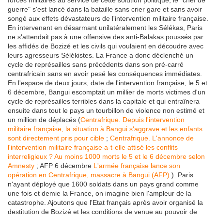
forces militaires au service de cette solution politique, le "chef de
guerre" s'est lancé dans la bataille sans crier gare et sans avoir
songé aux effets dévastateurs de l'intervention militaire française.
En intervenant en désarmant unilatéralement les Sélékas, Paris
ne s'attendait pas à une offensive des anti-Balakas poussés par
les affidés de Bozizé et les civils qui voulaient en découdre avec
leurs agresseurs Sélékistes. La France a donc déclenché un
cycle de représailles sans précédents dans son pré-carré
centrafricain sans en avoir pesé les conséquences immédiates.
En l'espace de deux jours, date de l'intervention française, le 5 et
6 décembre, Bangui escomptait un millier de morts victimes d'un
cycle de représailles terribles dans la capitale et qui entraînera
ensuite dans tout le pays un tourbillon de violence non estimé et
un million de déplacés (
Centrafrique. Depuis l'intervention
militaire française, la situation à Bangui s'aggrave et les enfants
sont directement pris pour cible
;
Centrafrique. L'annonce de
l'intervention militaire française a-t-elle attisé les conflits
interreligieux ? Au moins 1000 morts le 5 et le 6 décembre selon
Amnesty
; AFP 6 décembre
L'armée française lance son
opération en Centrafrique, massacre à Bangui (AFP)
). Paris
n'ayant déployé que 1600 soldats dans un pays grand comme
une fois et demie la France, on imagine bien l'ampleur de la
catastrophe. Ajoutons que l'Etat français après avoir organisé la
destitution de Bozizé et les conditions de venue au pouvoir de