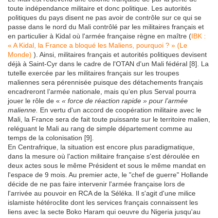
toute indépendance militaire et donc politique. Les autorités
politiques du pays disent ne pas avoir de contrôle sur ce qui se
passe dans le nord du Mali contrôlé par les militaires français et
en particulier à Kidal où l'armée française règne en maître (
IBK :
« A Kidal, la France a bloqué les Maliens, pourquoi ? » (Le
Monde)
). Ainsi, militaires français et autorités politiques devisent
déjà à Saint-Cyr dans le cadre de l'OTAN d'un Mali fédéral [8]. La
tutelle exercée par les militaires français sur les troupes
maliennes sera pérennisée puisque des détachements français
encadreront l’armée nationale, mais qu’en plus Serval pourra
jouer le rôle de «
« force de réaction rapide » pour l’armée
malienne.
En vertu d'un accord de coopération militaire avec le
Mali, la France sera de fait toute puissante sur le territoire malien,
reléguant le Mali au rang de simple département comme au
temps de la colonisation [9].
En Centrafrique, la situation est encore plus paradigmatique,
dans la mesure où l'action militaire française s'est déroulée en
deux actes sous le même Président et sous le même mandat en
l'espace de 9 mois. Au premier acte, le "chef de guerre" Hollande
décide de ne pas faire intervenir l'armée française lors de
l'arrivée au pouvoir en RCA de la Séléka. Il s'agit d'une milice
islamiste hétéroclite dont les services français connaissent les
liens avec la secte Boko Haram qui oeuvre du Nigeria jusqu'au