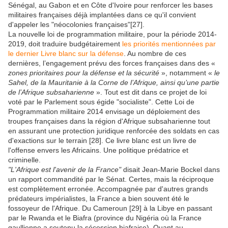
Sénégal, au Gabon et en Côte d'Ivoire pour renforcer les bases
militaires françaises déjà implantées dans ce qu'il convient
d'appeler les "néocolonies françaises"[27].
La nouvelle loi de programmation militaire, pour la période 2014-
2019, doit traduire budgétairement
les priorités mentionnées par
le dernier Livre blanc sur la défense
. Au nombre de ces
dernières, l’engagement prévu des forces françaises dans des «
zones prioritaires pour la défense et la sécurité
», notamment «
le
Sahel, de la Mauritanie à la Corne de l’Afrique, ainsi qu’une partie
de l’Afrique subsaharienne
». Tout est dit dans ce projet de loi
voté par le Parlement sous égide "socialiste". Cette Loi de
Programmation militaire 2014 envisage un déploiement des
troupes françaises dans la région d'Afrique subsaharienne tout
en assurant une protection juridique renforcée des soldats en cas
d'exactions sur le terrain [28]. Ce livre blanc est un livre de
l'offense envers les Africains. Une politique prédatrice et
criminelle.
"L'Afrique est l'avenir de la France"
disait Jean-Marie Bockel dans
un rapport commandité par le Sénat. Certes, mais la réciproque
est complètement erronée. Accompagnée par d'autres grands
prédateurs impérialistes, la France a bien souvent été le
fossoyeur de l'Afrique. Du Cameroun [29] à la Libye en passant
par le Rwanda et le Biafra (province du Nigéria où la France
gaullienne a soutenu la sécession biafraise). Quant au