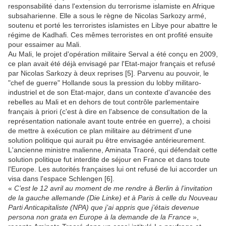
responsabilité dans l'extension du terrorisme islamiste en Afrique
subsaharienne. Elle a sous le règne de Nicolas Sarkozy armé,
soutenu et porté les terroristes islamistes en Libye pour abattre le
régime de Kadhafi. Ces mêmes terroristes en ont profité ensuite
pour essaimer au Mali.
Au Mali, le projet d'opération militaire Serval a été conçu en 2009,
ce plan avait été déjà envisagé par l'Etat-major français et refusé
par Nicolas Sarkozy à deux reprises [5]. Parvenu au pouvoir, le
"chef de guerre" Hollande sous la pression du lobby militaro-
industriel et de son Etat-major, dans un contexte d'avancée des
rebelles au Mali et en dehors de tout contrôle parlementaire
français à priori (c'est à dire en l'absence de consultation de la
représentation nationale avant toute entrée en guerre), a choisi
de mettre à exécution ce plan militaire au détriment d'une
solution politique qui aurait pu être envisagée antérieurement.
L'ancienne ministre malienne, Aminata Traoré, qui défendait cette
solution politique fut interdite de séjour en France et dans toute
l'Europe. Les autorités françaises lui ont refusé de lui accorder un
visa dans l'espace Schlengen [6].
«
C’est le 12 avril au moment de me rendre à Berlin à l’invitation
de la gauche allemande (Die Linke) et à Paris à celle du Nouveau
Parti Anticapitaliste (NPA) que j’ai appris que j’étais devenue
persona non grata en Europe à la demande de la France
»,