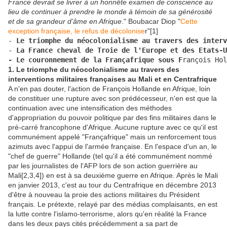
France devrait se livrer à un honnête examen de conscience au
lieu de continuer à prendre le monde à témoin de sa générosité
et de sa grandeur d’âme en Afrique
." Boubacar Diop "
Cette
exception française, le refus de décolonise
r"[1]
-
 Le triomphe du néocolonialisme au travers des interv
- 
La France cheval de Troie de l'Europe et des Etats-U
- Le couronnement de la Françafrique sous F
rançois Hol
1. Le triomphe du néocolonialisme au travers des
interventions militaires françaises au Mali et en Centrafrique
A n'en pas douter, l'action de François Hollande en Afrique, loin
de constituer une rupture avec son prédécesseur, n'en est que la
continuation avec une intensification des méthodes
d'appropriation du pouvoir politique par des fins militaires dans le
pré-carré francophone d'Afrique. Aucune rupture avec ce qu'il est
communément appelé "Françafrique" mais un renforcement tous
azimuts avec l'appui de l'armée française. En l'espace d'un an, le
"chef de guerre" Hollande (tel qu'il a été communément nommé
par les journalistes de l'AFP lors de son action guerrière au
Mali[2,3,4]) en est à sa deuxième guerre en Afrique. Après le Mali
en janvier 2013, c'est au tour du Centrafrique en décembre 2013
d'être à nouveau la proie des actions militaires du Président
français. Le prétexte, relayé par des médias complaisants, en est
la lutte contre l'islamo-terrorisme, alors qu'en réalité la France
dans les deux pays cités précédemment a sa part de