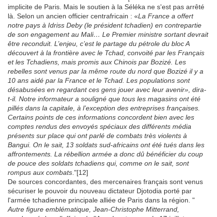
implicite de Paris. Mais le soutien à la Séléka ne s'est pas arrêté
là. Selon un ancien officier centrafricain : «
La France a offert
notre pays à Idriss Deby (le président tchadien) en contrepartie
de son engagement au Mali… Le Premier ministre sortant devrait
être reconduit. L’enjeu, c’est le partage du pétrole du bloc A
découvert à la frontière avec le Tchad, convoité par les Français
et les Tchadiens, mais promis aux Chinois par Bozizé. Les
rebelles sont venus par la même route du nord que Bozizé il y a
10 ans aidé par la France et le Tchad. Les populations sont
désabusées en regardant ces gens jouer avec leur avenir», dira-
t-il. Notre informateur a souligné que tous les magasins ont été
pillés dans la capitale, à l’exception des entreprises françaises.
Certains points de ces informations concordent bien avec les
comptes rendus des envoyés spéciaux des différents média
présents sur place qui ont parlé de combats très violents à
Bangui. On le sait, 13 soldats sud-africains ont été tués dans les
affrontements. La rébellion armée a donc dû bénéficier du coup
de pouce des soldats tchadiens qui, comme on le sait, sont
rompus aux combats
."[12]
De sources concordantes, des mercenaires français sont venus
sécuriser le pouvoir du nouveau dictateur Djotodia porté par
l'armée tchadienne principale alliée de Paris dans la région. "
Autre figure emblématique, Jean-Christophe Mitterrand,