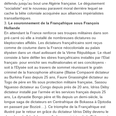
défendu jusqu'au bout une Algérie française. Le déguisement
"socialiste" est le nouveau paravent moral derrière lequel se
cache la bête coloniale acoquinée aux alliances impérialistes
transatlantiques.
3.
Le couronnement de la Françafrique sous François
Hollande
En attendant la France renforce ses troupes militaires dans son
pré-carré où elle a installé de nombreuses dictatures ou
kleptocrates affidés. Les dictateurs françafricains sont reçus
comme de coutume dans la France néocoloniale au palais
élyséen dans un rituel avilissant de la Vème République. Le rituel
consiste à faire défiler les sbires françafricains installés par l'Etat
français- pour enrichir ses multinationales et ses concitoyens -
soit à l'Elysée soit au travers de sommet réunissant le gratin
criminel de la francophonie africaine (Blaise Compaoré dictateur
au Burkina Faso depuis 25 ans, Faure Gnassingbé dictateur au
Togo de père en fils sous protection militaire française, Sassou
Nguesso dictateur au Congo depuis près de 20 ans, Idriss Déby
dictateur installé par l'armée et les services français depuis 25
ans, La dynastie Bongo père et fils depuis un demi-siècle, la
longue saga de dictateurs en Centrafrique de Bokassa à Djotodia
en passant par Bozizé....). Ce triomphe de la Françafrique est
illustré par le retour en grâce du dictateur Idriss Déby devenu le