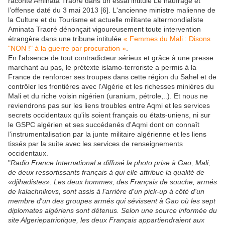
raconte Aminata Traoré dans un essai intitulé Le naufrage et
l’offense daté du 3 mai 2013 [6]. L'ancienne ministre malienne de
la Culture et du Tourisme et actuelle militante altermondialiste
Aminata Traoré dénonçait vigoureusement toute intervention
étrangère dans une tribune intitulée
« Femmes du Mali : Disons
"NON !" à la guerre par procuration »
.
En l'absence de tout contradicteur sérieux et grâce à une presse
marchant au pas, le prétexte islamo-terroriste a permis à la
France de renforcer ses troupes dans cette région du Sahel et de
contrôler les frontières avec l'Algérie et les richesses minières du
Mali et du riche voisin nigérien (uranium, pétrole,..). Et nous ne
reviendrons pas sur les liens troubles entre Aqmi et les services
secrets occidentaux qu'ils soient français ou états-uniens, ni sur
le GSPC algérien et ses succédanés d'Aqmi dont on connaît
l'instrumentalisation par la junte militaire algérienne et les liens
tissés par la suite avec les services de renseignements
occidentaux.
"
Radio France International a diffusé la photo prise à Gao, Mali,
de deux ressortissants français à qui elle attribue la qualité de
«djihadistes». Les deux hommes, des Français de souche, armés
de kalachnikovs, sont assis à l'arrière d'un pick-up à côté d'un
membre d'un des groupes armés qui sévissent à Gao où les sept
diplomates algériens sont détenus. Selon une source informée du
site Algeriepatriotique, les deux Français appartiendraient aux