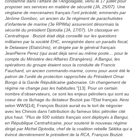
condamné dans l’affaire de l’Angolagate, venu le 17 juillet pour
proposer ses services en matière de sécurité (JA, 25/07). Une
vingtaine de mercenaires français l’ont précédé, emmenés par
Jérôme Gomboc, un ancien du 3e régiment de parachutistes
d’infanterie de marine (3e RPIMa) assureront désormais la
sécurité du président Djotodia (JA, 17/07). Un classique en
Centrafrique : Bozizé était déjà conseillé sur les questions
militaires par la société EHC, enregistrée dans un paradis fiscal,
le Delaware (EtatsUnis), et dirigée par le général français
JeanPierre Perez (qui avait déjà servi au même poste… pour le
compte du Ministère des Affaires Etrangères).
A Bangui, les
opérations du groupe étaient sous la conduite de Francis
Fauchard, un ancien commando-marine, connu pour avoir été le
patron de l’unité de protection rapprochée du Président Omar
Bongo à la Garde Républicaine gabonaise. Un changement de
régime ne change pas les habitudes.
"[13]. Pour un certain
nombre d'observateurs, ce sont les enjeux pétroliers qui sont au
coeur de ce lâchage du dictateur Bozizé par l'Etat français. Ainsi
selon WWS[14], François Bozizé aurait eu le tort de négocier
avec les Chinois dans l'attribution du fameux bloc pétrolier cité
plus haut. "
Plus de 500 soldats français sont déployés à Bangui,
en République Centrafricaine, pour soutenir le nouveau régime
dirigé par Michel Djotodia, chef de la coalition rebelle Séléka qui a
évincé dernièrement le président de la RCA, François Bozizé.