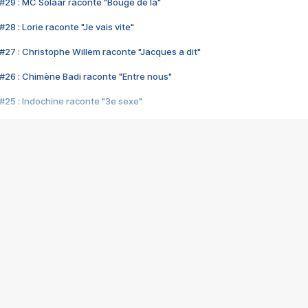
#29 : MC Solaar raconte "Bouge de là"
28 : Lorie raconte "Je vais vite"
#27 : Christophe Willem raconte "Jacques a dit"
#26 : Chimène Badi raconte "Entre nous"
#25 : Indochine raconte "3e sexe"
#24 : Zaho raconte "C'est chelou"
#23 : Patrick Bruel raconte "Au café des délices"
#22 : Kyo raconte "Le chemin"
#21 : Nolwenn Leroy raconte "Cassé"
#20 : Patrick Hernandez raconte "Born to be alive"
#19 : Lorie raconte "Près de moi"
#18 : Michael Jones raconte "A nos actes manqués" (avec Jean-Jacque
#17 : Khaled raconte "Aïcha"