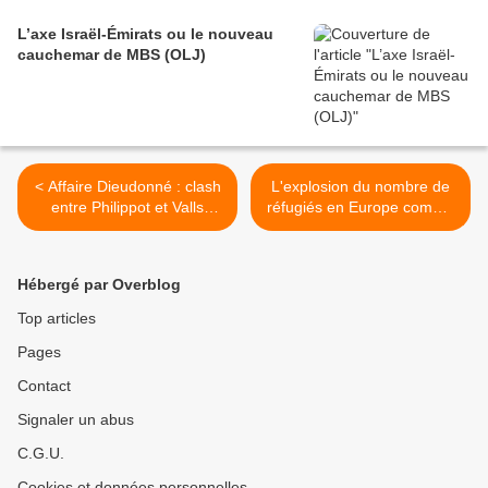
L’axe Israël-Émirats ou le nouveau
cauchemar de MBS (OLJ)
< Affaire Dieudonné : clash
L'explosion du nombre de
entre Philippot et Valls
réfugiés en Europe comme
(Vidéo)
résultat des guerres
"humanitaires" occidentales
(ELAC) >
Hébergé par Overblog
Top articles
Pages
Contact
Signaler un abus
C.G.U.
Cookies et données personnelles