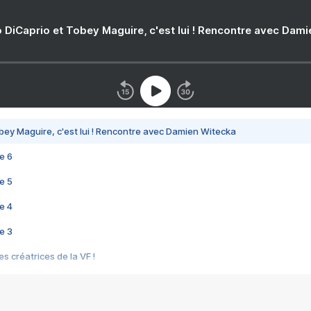
 DiCaprio et Tobey Maguire, c'est lui ! Rencontre avec Dam
bey Maguire, c'est lui ! Rencontre avec Damien Witecka
e 6
e 5
e 4
e 3
s créatrices de la VF !
e 2
e 1