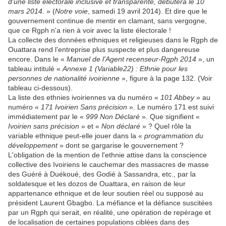
d'une liste électorale inclusive et transparente, débutera le 10
mars 2014.
» (
Notre voie
, samedi 19 avril 2014). Et dire que le
gouvernement continue de mentir en clamant, sans vergogne,
que ce Rgph n'a rien à voir avec la liste électorale !
La collecte des données ethniques et religieuses dans le Rgph de
Ouattara rend l'entreprise plus suspecte et plus dangereuse
encore. Dans le «
Manuel de l'Agent recenseur-Rgph 2014
», un
tableau intitulé «
Annexe 1 (Variable22) : Ethnie pour les
personnes de nationalité ivoirienne
», figure à la page 132. (Voir
tableau ci-dessous).
La liste des ethnies ivoiriennes va du numéro «
101 Abbey
» au
numéro «
171 Ivoirien Sans précision
». Le numéro 171 est suivi
immédiatement par le «
999 Non Déclaré
». Que signifient «
Ivoirien sans précision
» et «
Non déclaré
» ? Quel rôle la
variable ethnique peut-elle jouer dans la «
programmation du
développement
» dont se gargarise le gouvernement ?
L'obligation de la mention de l'ethnie attise dans la conscience
collective des Ivoiriens le cauchemar des massacres de masse
des Guéré à Duékoué, des Godié à Sassandra, etc., par la
soldatesque et les dozos de Ouattara, en raison de leur
appartenance ethnique et de leur soutien réel ou supposé au
président Laurent Gbagbo. La méfiance et la défiance suscitées
par un Rgph qui serait, en réalité, une opération de repérage et
de localisation de certaines populations ciblées dans des