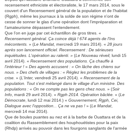
recensement ethniciste et électoraliste, le 17 mars 2014, sous le
couvert d'un Recensement général de la population et de l'habitat
(Rgph), même les journaux à la solde de son régime n'ont de
cesse de sonner le glas d'une opération dont l'impréparation et
l'amateurisme dépassent l'entendement.
Que l'on en juge par cet échantillon de gros titres. «
Recensement général. Ça coince déjà !
674 agents de l'Ins
mécontents.
» (
Le Mandat,
mercredi 19 mars 2014). «
28 jours
après son lancement officiel. Recensement : De sérieuses
inquiétudes. L'opération au ralenti. »
(
Le Nouveau réveil,
lundi 15
avril 2014). «
Recensement des populations. Ça chauffe à
l'intérieur !
»
Des agents accusent : « On lâche des chiens sur
nous. » Des chefs de villages : « Réglez les problèmes de la
crise.
» (
L'Inter,
vendredi 25 avril 2014).
«
Recensement de la
population. Tout s'est mélangé dans le village d'un ministre. Des
populations : « On ne compte pas les gens chez nous.
» (
Soir
Info
, mardi 29 avril 2014). «
Rgph 2014. Opération bâclée.
» (
Le
Démocrate
, lundi 12 mai 2014.) «
Gouvernement, Rgph, Cei,
Dialogue avec l'opposition... Ça ne va pas !
» (
Le Mandat
,
mercredi 14 mai 2014).
Que de boules puantes au nez et à la barbe de Ouattara et de la
coalition du Rassemblement des houphouétistes pour la paix
(Rhdp) arrivés au pouvoir dans les fourgons sanglants de l'armée