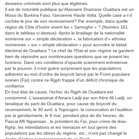
desseins criminels sont plus que légitimes.
Il est de notoriété publique qu'Alassane Dramane Ouattara est un
Mossi du Burkina Faso, l'ancienne Haute Volta. Quelle case a-t-il
cochée le jour de son recensement? Par exemple, dans quelle
région de Côte d'Ivoire vivent les «
Samogho
» ? (Numéro 161
dans le tableau ci-dessus). Après le bradage de la nationalité
ivoirienne sur «
simple déclaration
», la fabrication d'« ethnies
ivoiriennes » sur «
simple déclaration
» pour accroitre le bétail
électoral de Ouattara ? Le chef de l'Etat et son régime se gardent
bien de répondre aux nombreuses questions que se posent les
Ivoiriens. Dans ces conditions d'opacité sciemment entretenue
par le pouvoir, il n'est guère surprenant que les populations
adhèrent au mot d'ordre de boycott lancé par le Front populaire
ivoirien (Fpi) contre ce Rgph frappé d'un déficit chronique de
confiance.
En tout état de cause, l'échec du Rgph de Ouattara est
consommé. L'assassinat d'Amara Ladji par son frère Ali Ladji, un
fanatique du parti de Ouattara, pour cause de boycott du
recensement, le 30 avril, à Yopougon, la convocation et l'audition
par la gendarmerie, le 8 mai, pendant plus de dix heures, de
Pascal Affi Nguessan , le président du Fpi, pour crime de lèse-
Rghp, les intimidations et les menaces en tout genre des
populations par les sbires du régime, etc., n'ont pas changé le