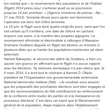
ton martial que «
le recensement des populations et de l'habitat
(Rgph) 2014 prévu pour s'achever jeudi va se poursuivre
jusqu'au 14 juin prochain.
»
(
Agence ivoirienne de presse
-
Aip
-,
27 mai 2014). Soixante-douze jours après son lancement,
l'opération est donc loin d'être terminée.
Le 14 juin, le Rgph aura duré quatre-vingt-dix jours, sans que l'on
soit certain qu'il s'arrêtera, une date de clôture en cachant
toujours une autre, à la manière des poupées gigognes. Le
recensement ethniciste et électoraliste à rallonges d'Alassane
Dramane Ouattara déguisé en Rgph est devenu un monstre à
plusieurs têtes qui va hanter les populations ivoiriennes ad vitam
aeternam.
Hamed Bakayoko, le sécurocrate attitré de Ouattara, a bien cru
sauver son gourou en affirmant que le Rgph n'a aucun rapport
avec les élections. Sa mémoire amnésique n'a pas retenu que, le
4 mars 2014, il a écrit tout le contraire à Kennet D. Ollack,
président de l'Organisation non gouvernementale américaine
National democratic institute (Ndi) : «
Je voudrais vous assurer
que les préparatifs des prochaines élections sont bien engagés et
que les recommandations du Ndi contribueront au renforcement
de la confiance entre toutes les parties et à la transparence du
processus électoral. C'est dans cet esprit que le Recensement
général de la population, étape majeure dans l'établissement