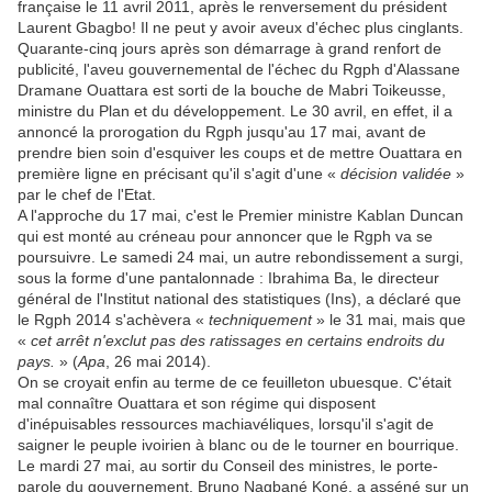
française le 11 avril 2011, après le renversement du président
Laurent Gbagbo! Il ne peut y avoir aveux d'échec plus cinglants.
Quarante-cinq jours après son démarrage à grand renfort de
publicité, l'aveu gouvernemental de l'échec du Rgph d'Alassane
Dramane Ouattara est sorti de la bouche de Mabri Toikeusse,
ministre du Plan et du développement. Le 30 avril, en effet, il a
annoncé la prorogation du Rgph jusqu'au 17 mai, avant de
prendre bien soin d'esquiver les coups et de mettre Ouattara en
première ligne en précisant qu'il s'agit d'une «
décision validée
»
par le chef de l'Etat.
A l'approche du 17 mai, c'est le Premier ministre Kablan Duncan
qui est monté au créneau pour annoncer que le Rgph va se
poursuivre. Le samedi 24 mai, un autre rebondissement a surgi,
sous la forme d'une pantalonnade : Ibrahima Ba, le directeur
général de l'Institut national des statistiques (Ins), a déclaré que
le Rgph 2014 s'achèvera «
techniquement
» le 31 mai, mais que
«
cet arrêt n'exclut pas des ratissages en certains endroits du
pays.
» (
Apa
, 26 mai 2014).
On se croyait enfin au terme de ce feuilleton ubuesque. C'était
mal connaître Ouattara et son régime qui disposent
d'inépuisables ressources machiavéliques, lorsqu'il s'agit de
saigner le peuple ivoirien à blanc ou de le tourner en bourrique.
Le mardi 27 mai, au sortir du Conseil des ministres, le porte-
parole du gouvernement, Bruno Nagbané Koné, a asséné sur un