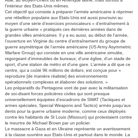
Asie, au Moyen-Orient ou en Amérique latine, mais surtout à
l'intérieur des Etats-Unis mêmes.
Cet objectif qui consiste à préparer l’armée américaine à réprimer
une rébellion populaire aux Etats-Unis est aussi poursuivi au
moyen d’une série d’exercices provocateurs « d’entraînement à
la guerre urbaine » pratiqués ces dernières années dans de
grandes villes américaines. Il y a eu aussi, au début de l’année,
l’ouverture en Virginie du centre d’entraînement du groupe de
guerre asymétrique de l’armée américaine (US Army Asymmetric
Warfare Group) qui consiste en une ville américaine simulée,
regorgeant d’immeubles de bureaux, d'une église, d'un stade de
sport, d'une station de métro et d'une gare. L’armée a dit que ce
centre, qui a coûté 96 millions de dollars, est conçue pour «
reproduire [de manière réaliste] des environnements
opérationnels complexes et élaborer des solutions. »
Les préparatifs du Pentagone vont de pair avec la militarisation
de soi-disant forces policières civiles qui sont presque
universellement équipées d’escadrons de SWAT (Tactiques et
armes spéciales, Special Weapons and Tactics) armés jusqu’aux
dents pour la guerre urbaine moderne, comme ceux déployés
contre les habitants de St Louis (Missouri) qui protestaient contre
le meurtre de Michael Brown par un policier.
Le massacre à Gaza et en Ukraine représente un avertissement
à la classe ouvrière aux Etats-Unis et partout dans le monde. La