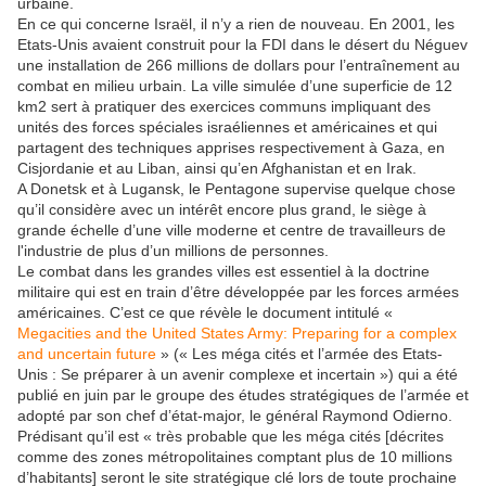
urbaine.
En ce qui concerne Israël, il n’y a rien de nouveau. En 2001, les
Etats-Unis avaient construit pour la FDI dans le désert du Néguev
une installation de 266 millions de dollars pour l’entraînement au
combat en milieu urbain. La ville simulée d’une superficie de 12
km2 sert à pratiquer des exercices communs impliquant des
unités des forces spéciales israéliennes et américaines et qui
partagent des techniques apprises respectivement à Gaza, en
Cisjordanie et au Liban, ainsi qu’en Afghanistan et en Irak.
A Donetsk et à Lugansk, le Pentagone supervise quelque chose
qu’il considère avec un intérêt encore plus grand, le siège à
grande échelle d’une ville moderne et centre de travailleurs de
l'industrie de plus d’un millions de personnes.
Le combat dans les grandes villes est essentiel à la doctrine
militaire qui est en train d’être développée par les forces armées
américaines. C’est ce que révèle le document intitulé «
Megacities and the United States Army: Preparing for a complex
and uncertain future
» (« Les méga cités et l’armée des Etats-
Unis : Se préparer à un avenir complexe et incertain ») qui a été
publié en juin par le groupe des études stratégiques de l’armée et
adopté par son chef d’état-major, le général Raymond Odierno.
Prédisant qu’il est « très probable que les méga cités [décrites
comme des zones métropolitaines comptant plus de 10 millions
d’habitants] seront le site stratégique clé lors de toute prochaine