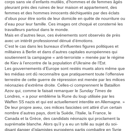
corps sans vie d’enfants mutilés, d’hommes et de femmes âgés
pleurant près des ruines de leur maison et appartement, des
femmes et des hommes innocents déchiquetés par des éclats
d'obus pour être sortis de leur domicile en quête de nourriture ou
d’eau pour leur famille. Ces images ont choqué et consterné les
travailleurs partout dans le monde.
Mais en d’autres lieux, ces événements sont observés de près
avec un intérêt professionnel dénué d’émotions.
C’est le cas dans les bureaux d’influentes figures politiques et
militaires à Berlin et dans d’autres capitales européennes qui
soutiennent la campagne « anti-terroriste » menée par le régime
de Kiev à l’encontre de la population d’Ukraine de l’Est.
Les gouvernements d’Europe sont restés muets alors même que
les médias ont dû reconnaître que pratiquement toute l’offensive
terrestre de cette guerre de répression est menée par les milices
néonazies d’extrême droite. Celles-ci comprennent le Bataillon
Azov qui, comme le faisait remarquer le
Sunday Times
de
Londres, « a pour emblème la Rune du loup utilisée par les
Waffen SS nazis et qui est actuellement interdite en Allemagne. »
De leur propre aveu, ces milices fascistes ont attiré d’un certain
nombre d’autres pays, dont la Suède, l’Italie, la France, le
Canada et la Grèce, des candidats néonazis qui proclament la
suprématie blanche. Alors qu’il y a eu un tollé au sujet du soi-
disant danger d’islamistes européens partis combattre en Syrie