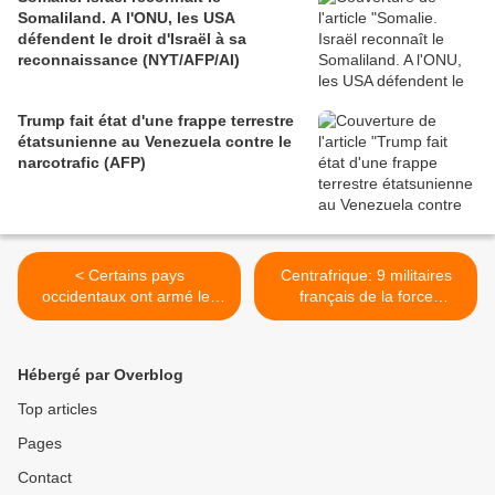
Somaliland. A l'ONU, les USA
défendent le droit d'Israël à sa
reconnaissance (NYT/AFP/AI)
Trump fait état d'une frappe terrestre
étatsunienne au Venezuela contre le
narcotrafic (AFP)
< Certains pays
Centrafrique: 9 militaires
occidentaux ont armé les
français de la force
terroristes de l'État
européenne EUFOR RCA
islamique (Le Temps.dz)
ont été blessés à Bangui
(Opex 360) >
Hébergé par Overblog
Top articles
Pages
Contact