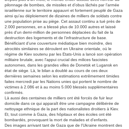
pilonnage de bombes, de missiles et d’obus lâchés par l’armée
israélienne sur le territoire appauvri et fortement peuplé de Gaza
ainsi qu'au déploiement de dizaines de milliers de soldats contre
une population prise au piège. Cet assaut continu a tué près de
2.000 personnes, en a blessé plus de 10.000 autres et laissé
près d'un demi-million de personnes déplacées du fait de la
destruction des logements et de l’infrastructure de base.
Bénéficiant d’une couverture médiatique bien moindre, des
atrocités similaires se déroulent en Ukraine orientale, où le
régime de Kiev soutenu par les Etats-Unis a lancé son opération
militaire brutale, avec l'appui crucial des milices fascistes
autonomes, dans les grandes villes de Donetsk et Lugansk en
état de siège. Là, le bilan a doublé au cours de ces deux
dernières semaines selon les estimations extrêmement timides
faites mercredi par les Nations unies qui portent le nombre de
victimes à 2.086 et à au moins 5.000 blessés supplémentaires
confirmés.
Là aussi des centaines de milliers ont été forcés de fuir leur
domicile dans ce qui apparaît être une campagne délibérée de
nettoyage ethnique de la part des nationalistes droitiers à Kiev.
Et, tout comme à Gaza, des hôpitaux et des écoles ont été
bombardés, provoquant la mort de malades et d'enfants.
Des images arrivant tant de Gaza que de l’Ukraine montrent des