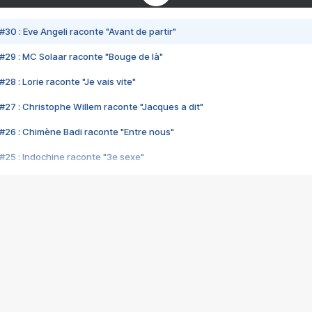
#30 : Eve Angeli raconte "Avant de partir"
#29 : MC Solaar raconte "Bouge de là"
28 : Lorie raconte "Je vais vite"
#27 : Christophe Willem raconte "Jacques a dit"
#26 : Chimène Badi raconte "Entre nous"
#25 : Indochine raconte "3e sexe"
#24 : Zaho raconte "C'est chelou"
#23 : Patrick Bruel raconte "Au café des délices"
#22 : Kyo raconte "Le chemin"
#21 : Nolwenn Leroy raconte "Cassé"
#20 : Patrick Hernandez raconte "Born to be alive"
#19 : Lorie raconte "Près de moi"