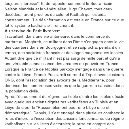
toujours intéressé". Et de rappeler comment le Sud-africain
Nelson Mandela et le vénézuélien Hugo Chavez, tous deux
décédés, furent proches du colonel Kadhafi qui les aida
constamment. "La désinformation est totale en France sur ce que
fut le système kadhafiste", renchérit-il.
Au service du Petit livre vert
Travaillant, dans une vie antérieure, dans le commerce du
marbre au Maghreb, ce militant dans l'âme s'engagea dans la vie
des quartiers dans en Bourgogne, et se rapprocha, pendant un
temps, des socialistes français et des loges maçonniques locales.
Autant dire que ce militant n'est pas surgi de nulle part et qu'il a
une véritable connaissance des arcanes du pouvoir en France.
Lorsque la France de Nicolas Sarkozy s'engage dans une guerre
contre la Libye, Franck Pucciarelli se rend à Tripoli avec plusieurs
ONG, dont l'association des avocats de la Méditerrane, pour
dénoncer les nombreuses victimes que la guerre a causées dans
la population civile.
Après l'écroulement du régime, ce fidèle d'entre les fidèles décide
avec quelques anciens dignitaires kadhafistes en Tunisie et en
Libye de créer le "Rassemblement pour une Libye unie et
démocratique". Depuis, il s'est engagé dans plusieurs combats: le
refus d'interdire l'inscription des anciens fonctionnaires du régime
kadhafistes sur les listes électorales; la prise en compte des