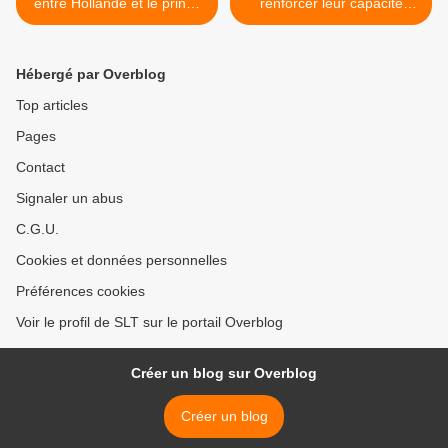
entre Hollande et le prince
renforcer leur capacité
héritier saoudien
d'action en Afrique avec
(Mondafrique)
une seconde base de
drones au Niger (Point de
Hébergé par Overblog
vue Alternatifs) >
Top articles
Pages
Contact
Signaler un abus
C.G.U.
Cookies et données personnelles
Préférences cookies
Voir le profil de SLT sur le portail Overblog
Créer un blog sur Overblog
Créer un blog