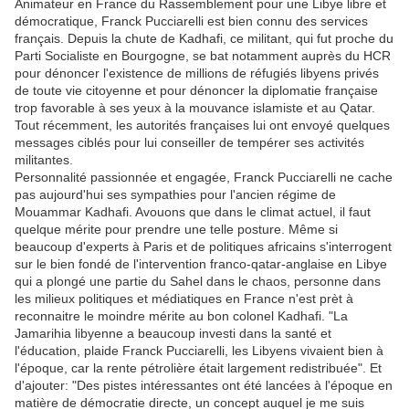
Animateur en France du Rassemblement pour une Libye libre et
démocratique, Franck Pucciarelli est bien connu des services
français. Depuis la chute de Kadhafi, ce militant, qui fut proche du
Parti Socialiste en Bourgogne, se bat notamment auprès du HCR
pour dénoncer l'existence de millions de réfugiés libyens privés
de toute vie citoyenne et pour dénoncer la diplomatie française
trop favorable à ses yeux à la mouvance islamiste et au Qatar.
Tout récemment, les autorités françaises lui ont envoyé quelques
messages ciblés pour lui conseiller de tempérer ses activités
militantes.
Personnalité passionnée et engagée, Franck Pucciarelli ne cache
pas aujourd'hui ses sympathies pour l'ancien régime de
Mouammar Kadhafi. Avouons que dans le climat actuel, il faut
quelque mérite pour prendre une telle posture. Même si
beaucoup d'experts à Paris et de politiques africains s'interrogent
sur le bien fondé de l'intervention franco-qatar-anglaise en Libye
qui a plongé une partie du Sahel dans le chaos, personne dans
les milieux politiques et médiatiques en France n'est prèt à
reconnaitre le moindre mérite au bon colonel Kadhafi. "La
Jamarihia libyenne a beaucoup investi dans la santé et
l'éducation, plaide Franck Pucciarelli, les Libyens vivaient bien à
l'époque, car la rente pétrolière était largement redistribuée". Et
d'ajouter: "Des pistes intéressantes ont été lancées à l'époque en
matière de démocratie directe, un concept auquel je me suis