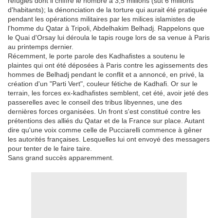
réfugiés dont il chiffre le nombre à 3,5 millions (sut 6 millions
d'habitants); la dénonciation de la torture qui aurait été pratiquée
pendant les opérations militaires par les milices islamistes de
l'homme du Qatar à Tripoli, Abdelhakim Belhadj. Rappelons que
le Quai d'Orsay lui déroula le tapis rouge lors de sa venue à Paris
au printemps dernier.
Récemment, le porte parole des Kadhafistes a soutenu le
plaintes qui ont été déposées à Paris contre les agissements des
hommes de Belhadj pendant le conflit et a annoncé, en privé, la
création d'un "Parti Vert", couleur fétiche de Kadhafi. Or sur le
terrain, les forces ex-kadhafistes semblent, cet été, avoir jeté des
passerelles avec le conseil des tribus libyennes, une des
dernières forces organisées. Un front s'est constitué contre les
prétentions des alliés du Qatar et de la France sur place. Autant
dire qu'une voix comme celle de Pucciarelli commence à gêner
les autorités françaises. Lesquelles lui ont envoyé des messagers
pour tenter de le faire taire.
Sans grand succès apparemment.