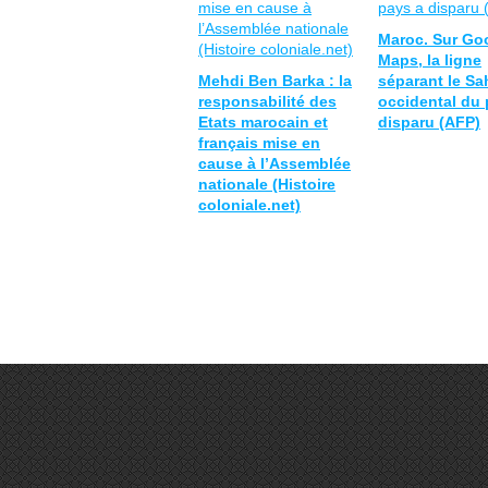
Maroc. Sur Go
Maps, la ligne
Mehdi Ben Barka : la
séparant le Sa
responsabilité des
occidental du 
Etats marocain et
disparu (AFP)
français mise en
cause à l’Assemblée
nationale (Histoire
coloniale.net)