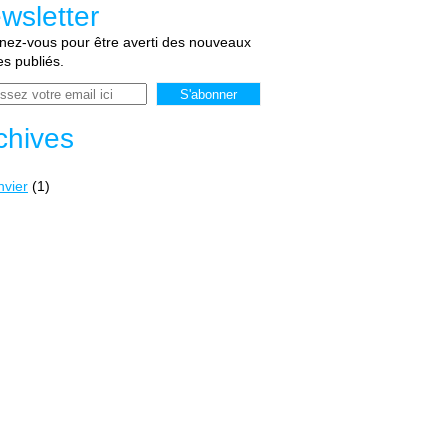
wsletter
ez-vous pour être averti des nouveaux
les publiés.
chives
nvier
(1)