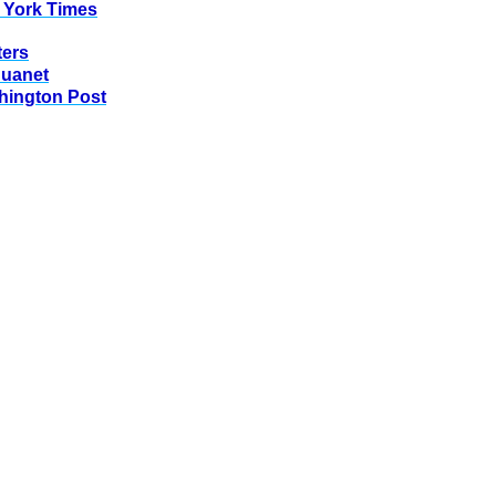
 York Times
ters
huanet
hington Post