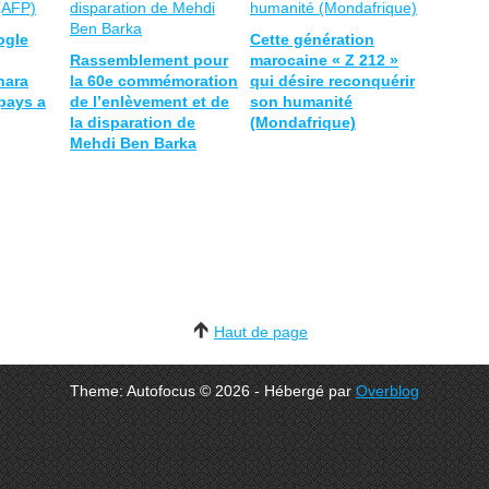
ogle
Cette génération
Rassemblement pour
marocaine « Z 212 »
hara
la 60e commémoration
qui désire reconquérir
pays a
de l’enlèvement et de
son humanité
la disparation de
(Mondafrique)
Mehdi Ben Barka
Haut de page
Theme: Autofocus © 2026 - Hébergé par
Overblog