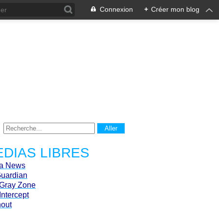
Connexion
+
Créer mon blog
DIAS LIBRES
ca News
Guardian
Gray Zone
Intercept
hout