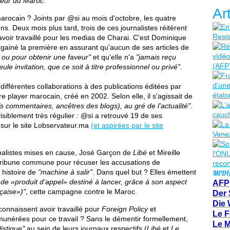
teur du Maroc
.
Ar
rocain ? Joints par @si au mois d'octobre, les quatre
s. Deux mois plus tard, trois de ces journalistes réitèrent
avoir travaillé pour les medias de Charai. C'est Dominique
égainé la première en assurant qu'aucun de ses articles de
n ou pour obtenir une faveur"
et qu'elle n'a
"jamais reçu
ule invitation, que ce soit à titre professionnel ou privé".
 différentes collaborations à des publications éditées par
re player marocain, créé en 2002. Selon elle, il s'agissait de
fs commentaires, ancêtres des blogs), au gré de l'actualité"
.
isiblement très régulier : @si a retrouvé 19 de ses
 sur le site Lobservateur.ma
(et aspirées par le site
rnalistes mises en cause, José Garçon de
Libé
et Mireille
tribune commune pour récuser les accusations de
 histoire de
"machine à salir"
. Dans quel but ? Elles émettent
MEDI
 de «produit d’appel» destiné à lancer, grâce à son aspect
AFP
nçaise»)"
, cette campagne contre le Maroc.
Der 
Die 
onnaissent avoir travaillé pour
Foreign Policy
et
Le F
munérées pour ce travail ? Sans le démentir formellement,
Le 
istique"
au sein de leurs journaux respectifs (
Libé
et
Le