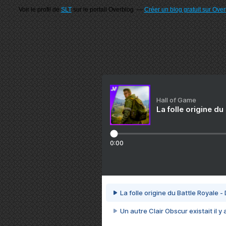
Voir le profil de
SLT
sur le portail Overblog
Créer un blog gratuit sur Ove
Hall of Game
La folle origine du
0:00
La folle origine du Battle Royale -
Un autre Clair Obscur existait il y