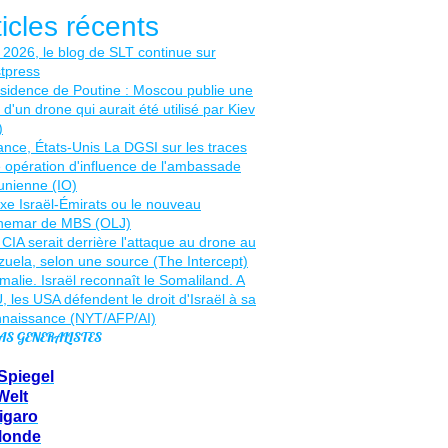
ticles récents
AS GENERALISTES
Spiegel
Welt
igaro
Monde