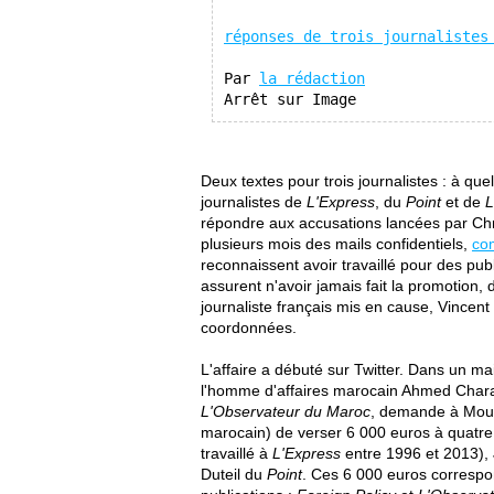
réponses de trois journalistes
Par 
la rédaction
Arrêt sur Image
Deux textes pour trois journalistes : à qu
journalistes de
L'Express
, du
Point
et de
L
répondre aux accusations lancées par Chr
plusieurs mois des mails confidentiels,
co
reconnaissent avoir travaillé pour des pub
assurent n'avoir jamais fait la promotion
journaliste français mis en cause, Vincen
coordonnées.
L'affaire a débuté sur Twitter. Dans un m
l'homme d'affaires marocain Ahmed Charaï
L'Observateur du Maroc
, demande à Mour
marocain) de verser 6 000 euros à quatre 
travaillé à
L'Express
entre 1996 et 2013), 
Duteil du
Point
. Ces 6 000 euros correspon