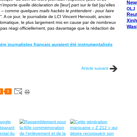
New
 n’importe quelle déclaration de
[leur]
part sur le fait
[qu'elles
OLJ
 – comme quelques mails hackés le prétendent - pour faire
Reu
"
. A ce jour, le journaliste de LCI Vincent Hervouët, ancien
Xin
iplomatique, le plus largement mis en cause par de nombreux
Was
as réagi officiellement, pas davantage que la rédaction de
tre journalistes français auraient été instrumentalisés
Article suivant
t
0