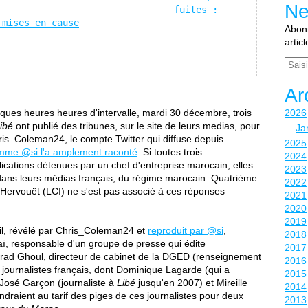
Ne
fuites : 
 mises en cause
Abonn
artic
Email
Ar
elques heures heures d'intervalle, mardi 30 décembre, trois
2026
ibé
ont publié des tribunes, sur le site de leurs medias, pour
Ja
is_Coleman24, le compte Twitter qui diffuse depuis
2025
mme @si l'a amplement raconté
. Si toutes trois
2024
lications détenues par un chef d'entreprise marocain, elles
2023
, dans leurs médias français, du régime marocain. Quatrième
2022
t Hervouët (LCI) ne s'est pas associé à ces réponses
2021
2020
2019
ail, révélé par Chris_Coleman24 et
reproduit par @si
,
2018
, responsable d'un groupe de presse qui édite
2017
ad Ghoul, directeur de cabinet de la DGED (renseignement
2016
journalistes français, dont Dominique Lagarde (qui a
2015
José Garçon (journaliste à
Libé
jusqu'en 2007) et Mireille
2014
draient au tarif des piges de ces journalistes pour deux
2013