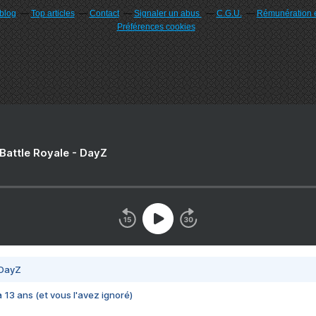
rblog
Top articles
Contact
Signaler un abus
C.G.U.
Rémunération e
Préférences cookies
 Battle Royale - DayZ
 DayZ
 a 13 ans (et vous l'avez ignoré)