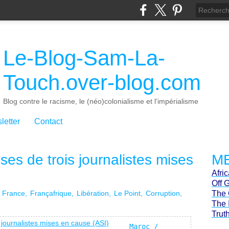
Le-Blog-Sam-La-
Touch.over-blog.com
Blog contre le racisme, le (néo)colonialisme et l'impérialisme
letter
Contact
nses de trois journalistes mises
ME
Afri
Off 
France
Françafrique
Libération
Le Point
Corruption
The 
The 
Trut
Maroc / 