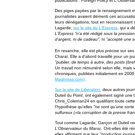
publications :
Foreign Policy
et
L'Observa
Des piges payées par le renseignement ma
journalistes avaient démenti ces accusation
leurs dénégations, tout en reconnaissant 
Lagarde,
sur le site de L'Express
, qui a d
L'Express
"n'a été rédigé sous la pressio
d'argent, ni de cadeau"
, ni
"accepté une se
En revanche, elle est plus précise sur ses
Charaï. Elle a d'abord travaillé pour un pu
"publier, de temps à autre, des posts (bre
Un travail non rémunéré selon elle, mais v
chroniques, publiées initialement en 2008
Maghress.com)
.
Sur le site de
Libération
, deux autres jou
Duteil du
Point
, ont également signé une 
Chris_Coleman24 en qualifiant toute cette
l'hypothèse qu'elles
"ne sont qu’une sorte
sulfureux («la corruption de la presse fra
Tout comme Lagarde, Garçon et Duteil rec
L'Observateur du Maroc.
Ont-elles été ré
elles affirment que leur
"production journal