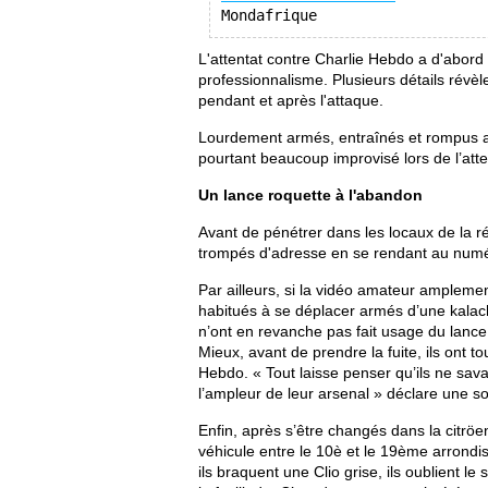
Mondafrique
L'attentat contre Charlie Hebdo a d'abo
professionnalisme. Plusieurs détails révèl
pendant et après l'attaque.
Lourdement armés, entraînés et rompus au
pourtant beaucoup improvisé lors de l’atte
Un lance roquette à l'abandon
Avant de pénétrer dans les locaux de la réd
trompés d'adresse en se rendant au numér
Par ailleurs, si la vidéo amateur amplemen
habitués à se déplacer armés d’une kalachn
n’ont en revanche pas fait usage du lance
Mieux, avant de prendre la fuite, ils ont
Hebdo. « Tout laisse penser qu’ils ne savai
l’ampleur de leur arsenal » déclare une so
Enfin, après s’être changés dans la citröen
véhicule entre le 10è et le 19ème arrondi
ils braquent une Clio grise, ils oublient l