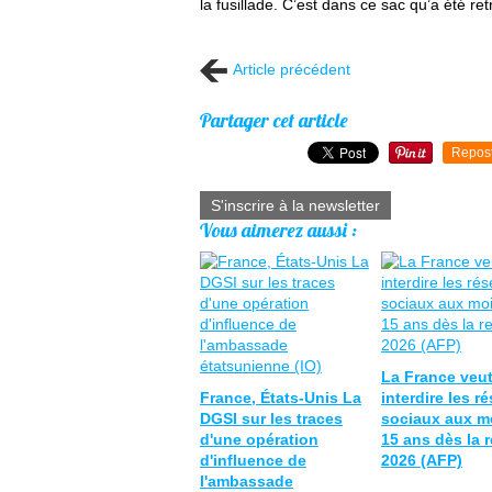
la fusillade. C’est dans ce sac qu’a été re
Article précédent
Partager cet article
Repos
S'inscrire à la newsletter
Vous aimerez aussi :
La France veu
France, États-Unis La
interdire les r
DGSI sur les traces
sociaux aux m
d'une opération
15 ans dès la 
d'influence de
2026 (AFP)
l'ambassade