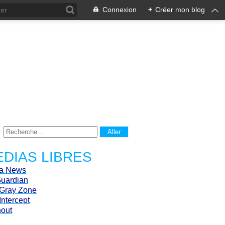
Connexion
+
Créer mon blog
DIAS LIBRES
ca News
Guardian
Gray Zone
Intercept
hout