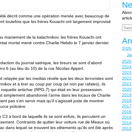
Ne
Abonn
rd été décrit comme une opération menée avec beaucoup de
artic
ent toutefois que les frères Kouachi ont largement improvisé
Email
 maniement de la kalachnikov, les frères Kouachi ont
Ar
ntat mortel mené contre Charlie Hebdo le 7 janvier dernier.
2026
Ja
2025
action du journal satirique, les tireurs se sont d'abord
2024
o 6 (au lieu du 10) de la rue Nicolas-Appert.
2023
2022
t relayée par les medias révèle que les deux terroristes sont
2021
ikov et à tirer au coup par coup (et non par rafales), ils
2020
 roquette antichar (RPG-7) qui était en leur possession.
2019
 tout simplement abandonné l’arme dans les locaux de Charlie
2018
ent pas s’en servir mais qu’il s’agissait juste de montrer
2017
urce policière.
2016
 C3 à bord de laquelle ils se sont enfuis, ils percutent un
2015
ssement. Contraints de quitter leur voiture rue de Meaux où
2014
e sac dans lequel se trouvent les vêtements qu’ils ont ôté après
2013