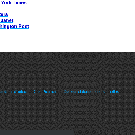
 York Times
ters
huanet
hington Post
n droits d'auteur
Offre Premium
Cookies et données personnelles