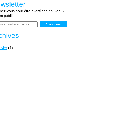
wsletter
ez-vous pour être averti des nouveaux
les publiés.
chives
nvier
(1)