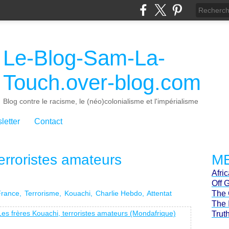
Le-Blog-Sam-La-
Touch.over-blog.com
Blog contre le racisme, le (néo)colonialisme et l'impérialisme
letter
Contact
erroristes amateurs
ME
Afri
Off 
France
Terrorisme
Kouachi
Charlie Hebdo
Attentat
The 
The 
Trut