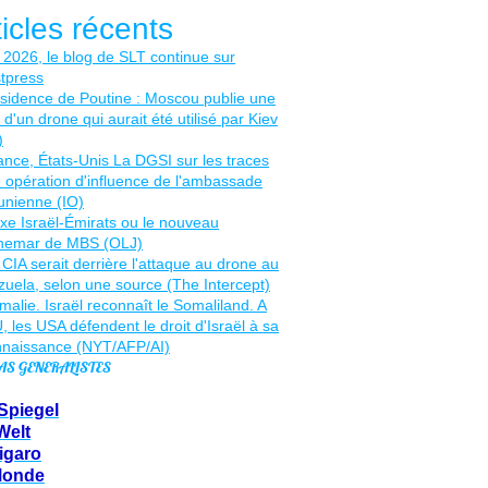
ticles récents
AS GENERALISTES
Spiegel
Welt
igaro
Monde