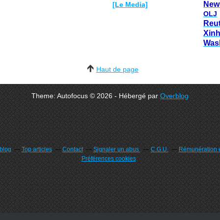
New
[Le Media]
OLJ
Reu
Xin
Was
Haut de page
Theme: Autofocus © 2026 - Hébergé par
Overblog
rblog
Top articles
Contact
Signaler un abus
C.G.U.
Rémunération e
Préférences cookies