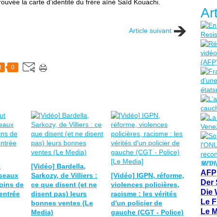
trouvée la carte d’identité du frère aîné Saïd Kouachi.
Ar
Article suivant
t
0
MEDI
t
[Vidéo] Bardella,
AFP
éseaux
Sarkozy, de Villiers :
[Vidéo] IGPN, réforme,
Der 
oins de
ce que disent (et ne
violences policières,
Die 
rentrée
disent pas) leurs
racisme : les vérités
Le F
bonnes ventes (Le
d'un policier de
Le 
Media)
gauche (CGT - Police)