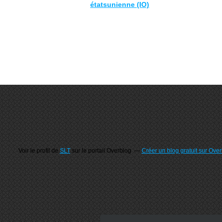
étatsunienne (IO)
Voir le profil de
SLT
sur le portail Overblog
Créer un blog gratuit sur Ove