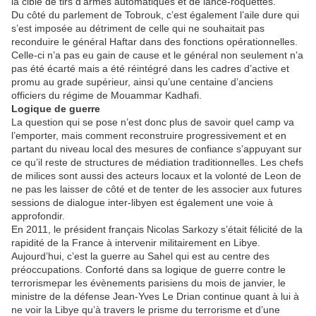
la cible de tirs d’armes automatiques et de lance-roquettes.
Du côté du parlement de Tobrouk, c’est également l’aile dure qui
s’est imposée au détriment de celle qui ne souhaitait pas
reconduire le général Haftar dans des fonctions opérationnelles.
Celle-ci n’a pas eu gain de cause et le général non seulement n’a
pas été écarté mais a été réintégré dans les cadres d’active et
promu au grade supérieur, ainsi qu’une centaine d’anciens
officiers du régime de Mouammar Kadhafi.
Logique de guerre
La question qui se pose n’est donc plus de savoir quel camp va
l’emporter, mais comment reconstruire progressivement et en
partant du niveau local des mesures de confiance s’appuyant sur
ce qu’il reste de structures de médiation traditionnelles. Les chefs
de milices sont aussi des acteurs locaux et la volonté de Leon de
ne pas les laisser de côté et de tenter de les associer aux futures
sessions de dialogue inter-libyen est également une voie à
approfondir.
En 2011, le président français Nicolas Sarkozy s’était félicité de la
rapidité de la France à intervenir militairement en Libye.
Aujourd’hui, c’est la guerre au Sahel qui est au centre des
préoccupations. Conforté dans sa logique de guerre contre le
terrorismepar les évènements parisiens du mois de janvier, le
ministre de la défense Jean-Yves Le Drian continue quant à lui à
ne voir la Libye qu’à travers le prisme du terrorisme et d’une