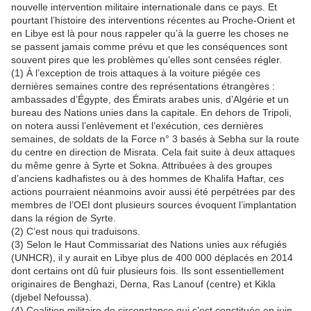
nouvelle intervention militaire internationale dans ce pays. Et
pourtant l’histoire des interventions récentes au Proche-Orient et
en Libye est là pour nous rappeler qu’à la guerre les choses ne
se passent jamais comme prévu et que les conséquences sont
souvent pires que les problèmes qu’elles sont censées régler.
(1) À l’exception de trois attaques à la voiture piégée ces
dernières semaines contre des représentations étrangères :
ambassades d’Égypte, des Émirats arabes unis, d’Algérie et un
bureau des Nations unies dans la capitale. En dehors de Tripoli,
on notera aussi l’enlèvement et l’exécution, ces dernières
semaines, de soldats de la Force n° 3 basés à Sebha sur la route
du centre en direction de Misrata. Cela fait suite à deux attaques
du même genre à Syrte et Sokna. Attribuées à des groupes
d’anciens kadhafistes ou à des hommes de Khalifa Haftar, ces
actions pourraient néanmoins avoir aussi été perpétrées par des
membres de l’OEI dont plusieurs sources évoquent l’implantation
dans la région de Syrte.
(2) C’est nous qui traduisons.
(3) Selon le Haut Commissariat des Nations unies aux réfugiés
(UNHCR), il y aurait en Libye plus de 400 000 déplacés en 2014
dont certains ont dû fuir plusieurs fois. Ils sont essentiellement
originaires de Benghazi, Derna, Ras Lanouf (centre) et Kikla
(djebel Nefoussa).
(4) Coalition militaire de circonstance qui s’est constituée en juin