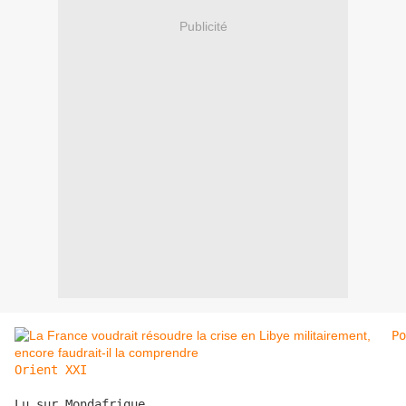
Publicité
Po
Orient XXI
Lu sur Mondafrique