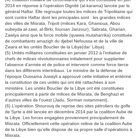
2014 en réponse à l’opération Dignité (al-karama) lancée par le
général Haftar. Elle regroupe toutes les milices de Tripolitaine qui
sont contre Haftar dont les principales sont : les grandes milices
des villes de Misrata, Tripoli (milices Kara, Ghanioua, Abou
oubeyda al-zawi, al-Birki, foursan Janzour), Sabrata, Gharian,
Zawiya ainsi que la force mobile (quwwa mutaharrika) constituée
de combattants amazigh du djebel Nefoussa et de la ville de
Zwara et les unités Bouclier de la Libye(dar’ Libya).
(5) Unités militaires constituées en janvier 2012 à l’initiative de
chefs de milices révolutionnaires initialement pour supplanter
l’absence d’armée et de police et intervenir comme force tierce
dans les différents intertribaux. Le ministre de la défense de
l’époque Oussama Juwayli a approuvé cette initiative et entériné
la constitution de ces unités qui ont été rattachées à son
ministère. Les unités Bouclier de la Libye ont été constituées
principalement à partir de milices de Misrata, de Benghazi et
d’autres villes de l’ouest (Jadu, Sorman notamment).
(6) L’opération Shourouq de reprise des sites pétroliers du golfe
de Syrte a été lancée en décembre 2014 par la coalition Aube de
la Libye. Les forces engagées proviennent principalement de
Misrata. Officiellement cette opération relève de la coalition Aube
de la Libye bien qu’elle dispose de sa propre salle d’opérations à
Misrata.