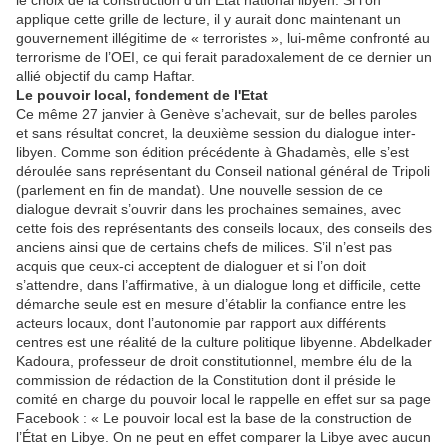
le choix de la construction d’un État national libyen. Si l’on
applique cette grille de lecture, il y aurait donc maintenant un
gouvernement illégitime de « terroristes », lui-même confronté au
terrorisme de l’OEI, ce qui ferait paradoxalement de ce dernier un
allié objectif du camp Haftar.
Le pouvoir local, fondement de l'Etat
Ce même 27 janvier à Genève s’achevait, sur de belles paroles
et sans résultat concret, la deuxième session du dialogue inter-
libyen. Comme son édition précédente à Ghadamès, elle s’est
déroulée sans représentant du Conseil national général de Tripoli
(parlement en fin de mandat). Une nouvelle session de ce
dialogue devrait s’ouvrir dans les prochaines semaines, avec
cette fois des représentants des conseils locaux, des conseils des
anciens ainsi que de certains chefs de milices. S’il n’est pas
acquis que ceux-ci acceptent de dialoguer et si l’on doit
s’attendre, dans l’affirmative, à un dialogue long et difficile, cette
démarche seule est en mesure d’établir la confiance entre les
acteurs locaux, dont l’autonomie par rapport aux différents
centres est une réalité de la culture politique libyenne. Abdelkader
Kadoura, professeur de droit constitutionnel, membre élu de la
commission de rédaction de la Constitution dont il préside le
comité en charge du pouvoir local le rappelle en effet sur sa page
Facebook : « Le pouvoir local est la base de la construction de
l’État en Libye. On ne peut en effet comparer la Libye avec aucun