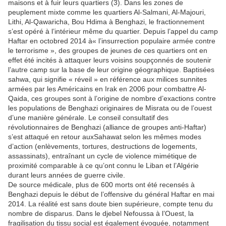
maisons et à fuir leurs quartiers (3). Dans les zones de
peuplement mixte comme les quartiers Al-Salmani, Al-Majouri,
Lithi, Al-Qawaricha, Bou Hdima à Benghazi, le fractionnement
s’est opéré à l’intérieur même du quartier. Depuis l’appel du camp
Haftar en octobred 2014 à« l’insurrection populaire armée contre
le terrorisme », des groupes de jeunes de ces quartiers ont en
effet été incités à attaquer leurs voisins soupçonnés de soutenir
l’autre camp sur la base de leur origine géographique. Baptisées
sahwa, qui signifie « réveil » en référence aux milices sunnites
armées par les Américains en Irak en 2006 pour combattre Al-
Qaida, ces groupes sont à l’origine de nombre d’exactions contre
les populations de Benghazi originaires de Misrata ou de l’ouest
d’une manière générale. Le conseil consultatif des
révolutionnaires de Benghazi (alliance de groupes anti-Haftar)
s’est attaqué en retour auxSahawat selon les mêmes modes
d’action (enlèvements, tortures, destructions de logements,
assassinats), entraînant un cycle de violence mimétique de
proximité comparable à ce qu’ont connu le Liban et l’Algérie
durant leurs années de guerre civile.
De source médicale, plus de 600 morts ont été recensés à
Benghazi depuis le début de l’offensive du général Haftar en mai
2014. La réalité est sans doute bien supérieure, compte tenu du
nombre de disparus. Dans le djebel Nefoussa à l’Ouest, la
fragilisation du tissu social est également évoquée, notamment