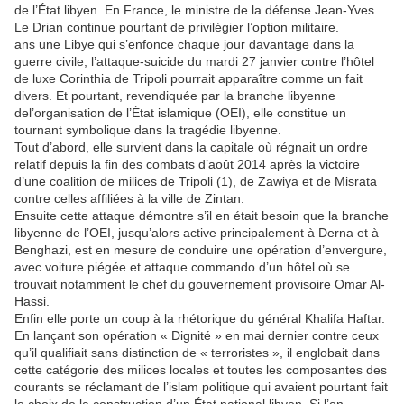
de l’État libyen. En France, le ministre de la défense Jean-Yves
Le Drian continue pourtant de privilégier l’option militaire.
ans une Libye qui s’enfonce chaque jour davantage dans la
guerre civile, l’attaque-suicide du mardi 27 janvier contre l’hôtel
de luxe Corinthia de Tripoli pourrait apparaître comme un fait
divers. Et pourtant, revendiquée par la branche libyenne
del’organisation de l’État islamique (OEI), elle constitue un
tournant symbolique dans la tragédie libyenne.
Tout d’abord, elle survient dans la capitale où régnait un ordre
relatif depuis la fin des combats d’août 2014 après la victoire
d’une coalition de milices de Tripoli (1), de Zawiya et de Misrata
contre celles affiliées à la ville de Zintan.
Ensuite cette attaque démontre s’il en était besoin que la branche
libyenne de l’OEI, jusqu’alors active principalement à Derna et à
Benghazi, est en mesure de conduire une opération d’envergure,
avec voiture piégée et attaque commando d’un hôtel où se
trouvait notamment le chef du gouvernement provisoire Omar Al-
Hassi.
Enfin elle porte un coup à la rhétorique du général Khalifa Haftar.
En lançant son opération « Dignité » en mai dernier contre ceux
qu’il qualifiait sans distinction de « terroristes », il englobait dans
cette catégorie des milices locales et toutes les composantes des
courants se réclamant de l’islam politique qui avaient pourtant fait