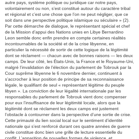
autre pays, système politique ou juridique car notre pays,
volontairement ou non, s’est constitué autour du caractère tribal
et régional et c’est une chose que l’on ne peut négliger, que ce
soit dans une perspective politique islamique ou séculaire » (2).
Par cette démarche de dialogue, le représentant spécial et chef
de la Mission d’appui des Nations unies en Libye Bernardino
Leon semble donc enfin prendre en compte certaines réalités
incontournables de la société et de la crise libyenne, en
particulier la nécessité de sortir de cette logique de la légitimité
dont se réclament — chacun avec de bonnes raisons — les deux
camps. De leur côté, les États-Unis, la France et le Royaume-Uni,
malgré l’invalidation de l’élection du parlement de Tobrouk par la
Cour suprême libyenne le 6 novembre dernier, continuent à
s’accrocher à leur position de principe de sa reconnaissance
légale, le qualifiant de seul « représentant légitime du peuple
libyen ». La conviction de leur légalité internationale par les
responsables du parlement de Tobrouk vient donc compenser
pour eux l’insuffisance de leur légitimité locale, alors que la
légitimité dont se réclament les deux camps est justement
l’obstacle à contourner dans la perspective d’une sortie de crise.
Cette primauté du lien social local sur le sentiment d’identité
nationale qui s’est renforcé durant ces quatre années de guerre
civile constitue donc bien une grille de lecture essentielle du
conflit. L’apparition de nouvelles formes de violence, et