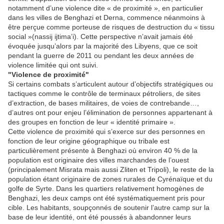
notamment d’une violence dite « de proximité », en particulier
dans les villes de Benghazi et Derna, commence néanmoins à
être perçue comme porteuse de risques de destruction du « tissu
social »(nassij ijtima’i). Cette perspective n’avait jamais été
évoquée jusqu’alors par la majorité des Libyens, que ce soit
pendant la guerre de 2011 ou pendant les deux années de
violence limitée qui ont suivi.
"Violence de proximité"
Si certains combats s’articulent autour d’objectifs stratégiques ou
tactiques comme le contrôle de terminaux pétroliers, de sites
d’extraction, de bases militaires, de voies de contrebande…,
d’autres ont pour enjeu l’élimination de personnes appartenant à
des groupes en fonction de leur « identité primaire ».
Cette violence de proximité qui s’exerce sur des personnes en
fonction de leur origine géographique ou tribale est
particulièrement présente à Benghazi où environ 40 % de la
population est originaire des villes marchandes de l’ouest
(principalement Misrata mais aussi Zliten et Tripoli), le reste de la
population étant originaire de zones rurales de Cyrénaïque et du
golfe de Syrte. Dans les quartiers relativement homogènes de
Benghazi, les deux camps ont été systématiquement pris pour
cible. Les habitants, soupçonnés de soutenir l’autre camp sur la
base de leur identité, ont été poussés à abandonner leurs