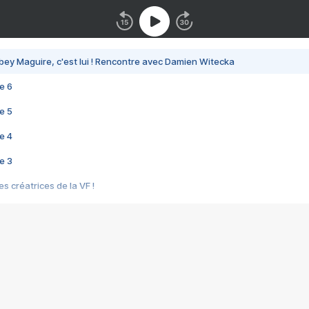
bey Maguire, c'est lui ! Rencontre avec Damien Witecka
e 6
e 5
e 4
e 3
s créatrices de la VF !
e 2
e 1
e Mektoub My Love arrive enfin ! Rencontre avec Shaïn Boumedine et Sal
i : après Toni en famille