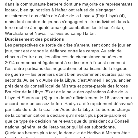
dans la communauté berbère dont une majorité de représentants
locaux, bien qu’hostiles à Haftar ont refusé de s’engager
militairement aux côtés d’« Aube de la Libye » (Fajr Libya) (4),
mais dont nombre de jeunes s’engagent à titre individuel dans la
force mobile à majorité amazigh combattant les tribus Zintan,
Warchafana et Nawa’il ralliées au camp Haftar.
Durcissement des positions
Les perspectives de sortie de crise s’amenuisent donc de jour en
jour, tant est grande la défiance entre les camps. Au sein de
chacun d’entre eux, les alliances de circonstance nouées en
2014 commencent également à se fissurer à l’ouest comme à
l’est entre partisans des négociations et partisans de la logique
de guerre — les premiers étant bien évidemment écartés par les
seconds. Au sein d’Aube de la Libye, c’est Ahmed Hadiya, ancien
président du conseil local de Misrata et porte-parole des forces
Bouclier de la Libye (5) et de la salle des opérations Aube de la
Libye et Shourouq (6) qui a donné officiellement le 16 janvier son
accord pour un cessez-le-feu. Hadiya a été rapidement désavoué
par l’aile dure de la coalition Aube de la Libye. Le bureau chargé
de la communication a déclaré qu’il n’était plus porte-parole et
que ce type de décision ne relevait que du président du Conseil
national général et de l’état-major qui lui est subordonné.
Quelques heures plus tard, le domicile de Hadiya à Misrata était