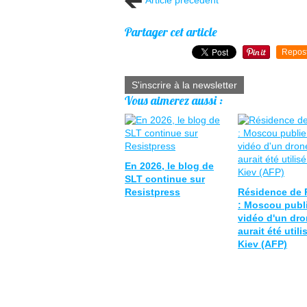
Partager cet article
Repos
S'inscrire à la newsletter
Vous aimerez aussi :
En 2026, le blog de
SLT continue sur
Resistpress
Résidence de 
: Moscou publ
vidéo d'un dro
aurait été utili
Kiev (AFP)