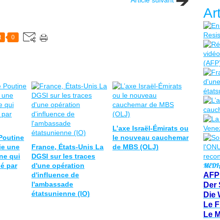
Ar
t
0
L’axe Israël-Émirats ou
Poutine
le nouveau cauchemar
ie une
France, États-Unis La
de MBS (OLJ)
ne qui
DGSI sur les traces
MEDI
sé par
d'une opération
d'influence de
AFP
l'ambassade
Der 
étatsunienne (IO)
Die 
Le F
Le 