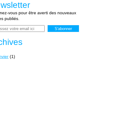
wsletter
ez-vous pour être averti des nouveaux
les publiés.
chives
nvier
(1)