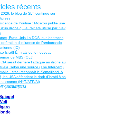
ticles récents
AS GENERALISTES
Spiegel
Welt
igaro
Monde