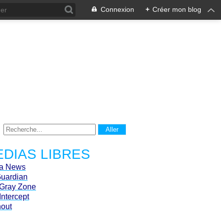
Connexion
+
Créer mon blog
DIAS LIBRES
ca News
Guardian
Gray Zone
Intercept
hout