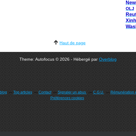
New
OLJ
Reu
Xin
Was
Haut de page
Theme: Autofocus © 2026 - Hébergé par
Overblog
rblog
Top articles
Contact
Signaler un abus
C.G.U.
Rémunération e
Préférences cookies