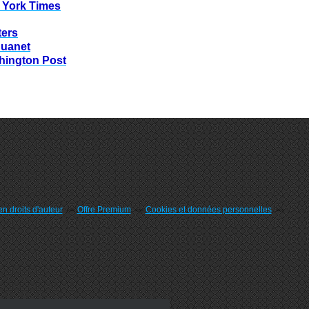
 York Times
ters
huanet
hington Post
n droits d'auteur
Offre Premium
Cookies et données personnelles