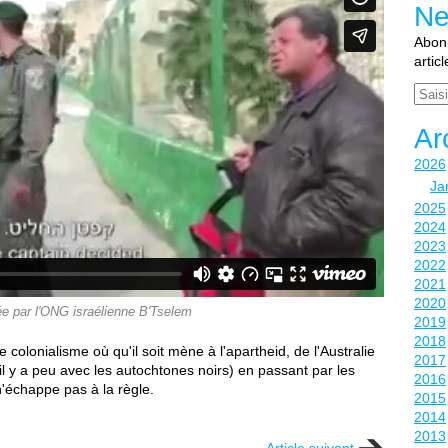
Ne
Abonn
artic
Email
Ar
2026
Ja
2025
2024
2023
2022
2021
2020
ée par l'ONG israélienne B'Tselem
2019
2018
 colonialisme où qu'il soit mène à l'apartheid, de l'Australie
2017
(il y a peu avec les autochtones noirs) en passant par les
2016
n'échappe pas à la règle.
2015
2014
2013
Article suivant