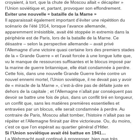
croyaient, à tort, que la chute de Moscou allait « décapiter »
l’Union soviétique et, partant, provoquer son effondrement.
Eviter une nouvelle « bataille de la Marne »
Il apparaissait également important d’éviter une répétition du
scénario de l’été 1914, lorsque l’avance allemande,
apparemment irrésistible, avait été stoppée in extremis dans la
périphérie est de Paris, lors de la bataille de la Marne. Ce
désastre – selon la perspective allemande – avait privé
l’Allemagne d’une victoire quasi certaine lors des premiers stades
de la « Grande Guerre » et l’avait forcée à une longue lutte que,
vu le manque de ressources suffisantes et le blocus imposé par
la marine de guerre britannique, elle était condamnée à perdre.
Cette fois, dans une nouvelle Grande Guerre livrée contre un
nouvel ennemi mortel, l’Union soviétique, il ne devait pas y avoir
de « miracle de la Marne », c’est-à-dire pas de défaite juste en
dehors de la capitale ; et l’Allemagne n’allait par conséquent pas
devoir se battre une fois de plus, dans un conflit tiré en longueur,
un conflit que, sans les matières premières essentielles et
entravées par un blocus, elle serait condamnée à perdre. Au
contraire de Paris, Moscou allait tomber, l’histoire n’allait pas se
répéter et l’Allemagne finirait par être victorieuse. Ou, du moins,
c’est ce que l’on espérait au quartier général d’Hitler.
Si l’Union soviétique avait été battue en 1941…
La Wehrmacht avait continué à progresser, bien que très