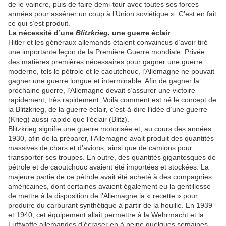
de le vaincre, puis de faire demi-tour avec toutes ses forces
armées pour asséner un coup à l’Union soviétique ». C’est en fait
ce qui s’est produit.
La nécessité d’une
Blitzkrieg
, une guerre éclair
Hitler et les généraux allemands étaient convaincus d’avoir tiré
une importante leçon de la Première Guerre mondiale. Privée
des matières premières nécessaires pour gagner une guerre
moderne, tels le pétrole et le caoutchouc, l’Allemagne ne pouvait
gagner une guerre longue et interminable. Afin de gagner la
prochaine guerre, l’Allemagne devait s’assurer une victoire
rapidement, très rapidement. Voilà comment est né le concept de
la Blitzkrieg, de la guerre éclair, c’est-à-dire l’idée d’une guerre
(Krieg) aussi rapide que l’éclair (Blitz).
Blitzkrieg signifie une guerre motorisée et, au cours des années
1930, afin de la préparer, l’Allemagne avait produit des quantités
massives de chars et d’avions, ainsi que de camions pour
transporter ses troupes. En outre, des quantités gigantesques de
pétrole et de caoutchouc avaient été importées et stockées. La
majeure partie de ce pétrole avait été acheté à des compagnies
américaines, dont certaines avaient également eu la gentillesse
de mettre à la disposition de l’Allemagne la « recette » pour
produire du carburant synthétique à partir de la houille. En 1939
et 1940, cet équipement allait permettre à la Wehrmacht et la
Luftwaffe allemandes d’écraser en à peine quelques semaines