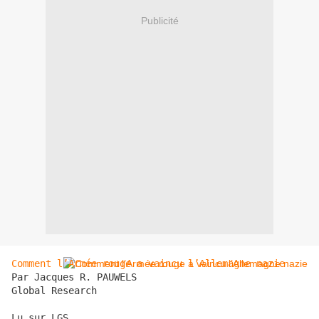
Publicité
Comment l’Armée rouge a vaincu l’Allemagne nazie 
Par Jacques R. PAUWELS

Global Research

Lu sur LGS