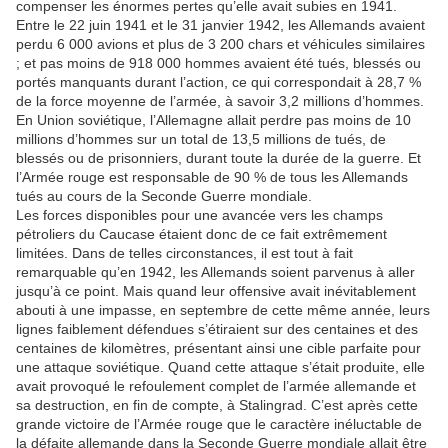
compenser les énormes pertes qu’elle avait subies en 1941.
Entre le 22 juin 1941 et le 31 janvier 1942, les Allemands avaient
perdu 6 000 avions et plus de 3 200 chars et véhicules similaires
; et pas moins de 918 000 hommes avaient été tués, blessés ou
portés manquants durant l’action, ce qui correspondait à 28,7 %
de la force moyenne de l’armée, à savoir 3,2 millions d’hommes.
En Union soviétique, l’Allemagne allait perdre pas moins de 10
millions d’hommes sur un total de 13,5 millions de tués, de
blessés ou de prisonniers, durant toute la durée de la guerre. Et
l’Armée rouge est responsable de 90 % de tous les Allemands
tués au cours de la Seconde Guerre mondiale.
Les forces disponibles pour une avancée vers les champs
pétroliers du Caucase étaient donc de ce fait extrêmement
limitées. Dans de telles circonstances, il est tout à fait
remarquable qu’en 1942, les Allemands soient parvenus à aller
jusqu’à ce point. Mais quand leur offensive avait inévitablement
abouti à une impasse, en septembre de cette même année, leurs
lignes faiblement défendues s’étiraient sur des centaines et des
centaines de kilomètres, présentant ainsi une cible parfaite pour
une attaque soviétique. Quand cette attaque s’était produite, elle
avait provoqué le refoulement complet de l’armée allemande et
sa destruction, en fin de compte, à Stalingrad. C’est après cette
grande victoire de l’Armée rouge que le caractère inéluctable de
la défaite allemande dans la Seconde Guerre mondiale allait être