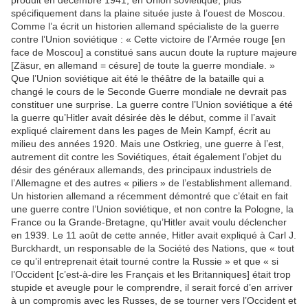
produit en décembre 1941, en Union soviétique, plus
spécifiquement dans la plaine située juste à l’ouest de Moscou.
Comme l’a écrit un historien allemand spécialiste de la guerre
contre l’Union soviétique : « Cette victoire de l’Armée rouge [en
face de Moscou] a constitué sans aucun doute la rupture majeure
[Zäsur, en allemand = césure] de toute la guerre mondiale. »
Que l’Union soviétique ait été le théâtre de la bataille qui a
changé le cours de le Seconde Guerre mondiale ne devrait pas
constituer une surprise. La guerre contre l’Union soviétique a été
la guerre qu’Hitler avait désirée dès le début, comme il l’avait
expliqué clairement dans les pages de Mein Kampf, écrit au
milieu des années 1920. Mais une Ostkrieg, une guerre à l’est,
autrement dit contre les Soviétiques, était également l’objet du
désir des généraux allemands, des principaux industriels de
l’Allemagne et des autres « piliers » de l’establishment allemand.
Un historien allemand a récemment démontré que c’était en fait
une guerre contre l’Union soviétique, et non contre la Pologne, la
France ou la Grande-Bretagne, qu’Hitler avait voulu déclencher
en 1939. Le 11 août de cette année, Hitler avait expliqué à Carl J.
Burckhardt, un responsable de la Société des Nations, que « tout
ce qu’il entreprenait était tourné contre la Russie » et que « si
l’Occident [c’est-à-dire les Français et les Britanniques] était trop
stupide et aveugle pour le comprendre, il serait forcé d’en arriver
à un compromis avec les Russes, de se tourner vers l’Occident et