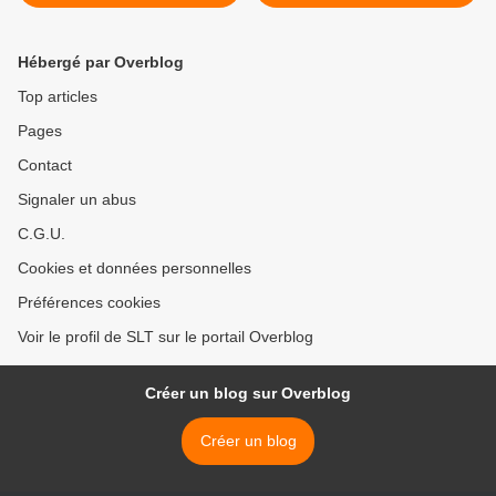
sur l'Émirat islamique
de la NSA de capter vos
(Voltaire.net)
conversations
téléphoniques et de les
Hébergé par Overblog
transformer en texte
consultable (The Intercept)
Top articles
>
Pages
Contact
Signaler un abus
C.G.U.
Cookies et données personnelles
Préférences cookies
Voir le profil de SLT sur le portail Overblog
Créer un blog sur Overblog
Créer un blog