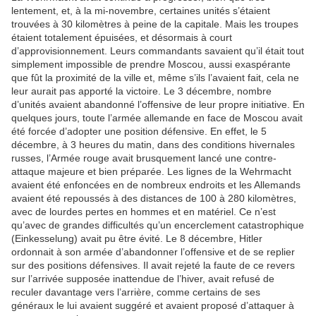
lentement, et, à la mi-novembre, certaines unités s’étaient
trouvées à 30 kilomètres à peine de la capitale. Mais les troupes
étaient totalement épuisées, et désormais à court
d’approvisionnement. Leurs commandants savaient qu’il était tout
simplement impossible de prendre Moscou, aussi exaspérante
que fût la proximité de la ville et, même s’ils l’avaient fait, cela ne
leur aurait pas apporté la victoire. Le 3 décembre, nombre
d’unités avaient abandonné l’offensive de leur propre initiative. En
quelques jours, toute l’armée allemande en face de Moscou avait
été forcée d’adopter une position défensive. En effet, le 5
décembre, à 3 heures du matin, dans des conditions hivernales
russes, l’Armée rouge avait brusquement lancé une contre-
attaque majeure et bien préparée. Les lignes de la Wehrmacht
avaient été enfoncées en de nombreux endroits et les Allemands
avaient été repoussés à des distances de 100 à 280 kilomètres,
avec de lourdes pertes en hommes et en matériel. Ce n’est
qu’avec de grandes difficultés qu’un encerclement catastrophique
(Einkesselung) avait pu être évité. Le 8 décembre, Hitler
ordonnait à son armée d’abandonner l’offensive et de se replier
sur des positions défensives. Il avait rejeté la faute de ce revers
sur l’arrivée supposée inattendue de l’hiver, avait refusé de
reculer davantage vers l’arrière, comme certains de ses
généraux le lui avaient suggéré et avaient proposé d’attaquer à