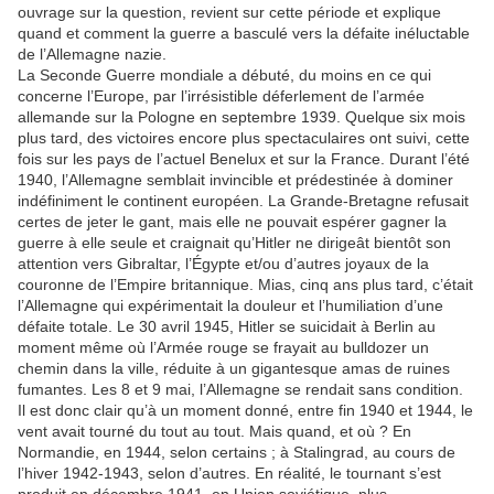
ouvrage sur la question, revient sur cette période et explique
quand et comment la guerre a basculé vers la défaite inéluctable
de l’Allemagne nazie.
La Seconde Guerre mondiale a débuté, du moins en ce qui
concerne l’Europe, par l’irrésistible déferlement de l’armée
allemande sur la Pologne en septembre 1939. Quelque six mois
plus tard, des victoires encore plus spectaculaires ont suivi, cette
fois sur les pays de l’actuel Benelux et sur la France. Durant l’été
1940, l’Allemagne semblait invincible et prédestinée à dominer
indéfiniment le continent européen. La Grande-Bretagne refusait
certes de jeter le gant, mais elle ne pouvait espérer gagner la
guerre à elle seule et craignait qu’Hitler ne dirigeât bientôt son
attention vers Gibraltar, l’Égypte et/ou d’autres joyaux de la
couronne de l’Empire britannique. Mias, cinq ans plus tard, c’était
l’Allemagne qui expérimentait la douleur et l’humiliation d’une
défaite totale. Le 30 avril 1945, Hitler se suicidait à Berlin au
moment même où l’Armée rouge se frayait au bulldozer un
chemin dans la ville, réduite à un gigantesque amas de ruines
fumantes. Les 8 et 9 mai, l’Allemagne se rendait sans condition.
Il est donc clair qu’à un moment donné, entre fin 1940 et 1944, le
vent avait tourné du tout au tout. Mais quand, et où ? En
Normandie, en 1944, selon certains ; à Stalingrad, au cours de
l’hiver 1942-1943, selon d’autres. En réalité, le tournant s’est