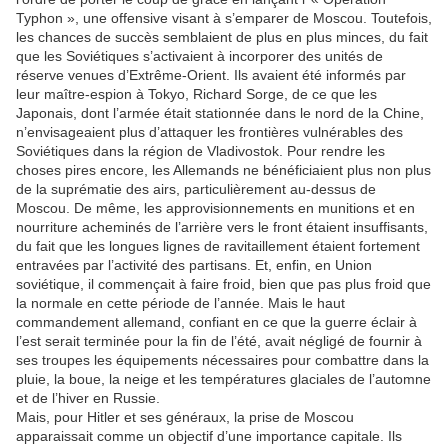
Typhon », une offensive visant à s’emparer de Moscou. Toutefois,
les chances de succès semblaient de plus en plus minces, du fait
que les Soviétiques s’activaient à incorporer des unités de
réserve venues d’Extrême-Orient. Ils avaient été informés par
leur maître-espion à Tokyo, Richard Sorge, de ce que les
Japonais, dont l’armée était stationnée dans le nord de la Chine,
n’envisageaient plus d’attaquer les frontières vulnérables des
Soviétiques dans la région de Vladivostok. Pour rendre les
choses pires encore, les Allemands ne bénéficiaient plus non plus
de la suprématie des airs, particulièrement au-dessus de
Moscou. De même, les approvisionnements en munitions et en
nourriture acheminés de l’arrière vers le front étaient insuffisants,
du fait que les longues lignes de ravitaillement étaient fortement
entravées par l’activité des partisans. Et, enfin, en Union
soviétique, il commençait à faire froid, bien que pas plus froid que
la normale en cette période de l’année. Mais le haut
commandement allemand, confiant en ce que la guerre éclair à
l’est serait terminée pour la fin de l’été, avait négligé de fournir à
ses troupes les équipements nécessaires pour combattre dans la
pluie, la boue, la neige et les températures glaciales de l’automne
et de l’hiver en Russie.
Mais, pour Hitler et ses généraux, la prise de Moscou
apparaissait comme un objectif d’une importance capitale. Ils