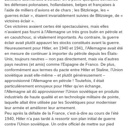
les défenses polonaises, hollandaises, belges et françaises à
l’aide de milliers d’avions et de chars ; les Bitzkriege, les «
guerres éclair », étaient invariablement suivies de Blitzsiege, de «
victoires éclair ».
Ces victoires avaient certes été spectaculaires, mais elles
n’avaient pas fourni à l’Allemagne un très gros butin en pétrole et
en caoutchouc, si vitalement importants. Au contraire, la guerre
éclair avait plutôt appauvri les stocks constitués avant la guerre.
Heureusement pour Hitler, en 1940 et 1941, l’Allemagne avait été
en mesure de continuer à importer du pétrole depuis les États-
Unis, toujours neutres – non pas directement, mais via d’autres
pays neutres (et amis) comme l’Espagne de Franco. De plus,
conformément aux termes du pacte entre Hitler et Staline, l’Union
soviétique avait elle-même – et plutôt généreusement –
approvisionné l’Allemagne en pétrole ! Toutefois, il était
particulièrement ennuyeux pour Hitler qu’en échange,
l’Allemagne ait dû approvisionner l’Union soviétique en produits
industriels de haute qualité et en technologie militaire de pointe,
laquelle allait être utilisée par les Soviétiques pour moderniser
leur armée et améliorer leur armement.
Peu après la défaite de la France, c’est-à-dire au cours de l’été
1940, Hitler n’a pas tardé à ressortir son plan initial de guerre
contre l’Union soviétique. Un ordre officiel de mettre sur pied