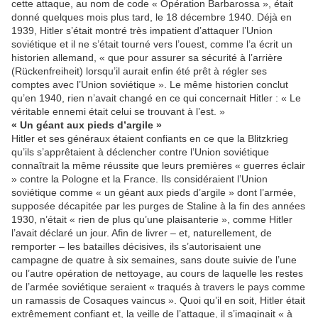
cette attaque, au nom de code « Opération Barbarossa », était
donné quelques mois plus tard, le 18 décembre 1940. Déjà en
1939, Hitler s’était montré très impatient d’attaquer l’Union
soviétique et il ne s’était tourné vers l’ouest, comme l’a écrit un
historien allemand, « que pour assurer sa sécurité à l’arrière
(Rückenfreiheit) lorsqu’il aurait enfin été prêt à régler ses
comptes avec l’Union soviétique ». Le même historien conclut
qu’en 1940, rien n’avait changé en ce qui concernait Hitler : « Le
véritable ennemi était celui se trouvant à l’est. »
« Un géant aux pieds d’argile »
Hitler et ses généraux étaient confiants en ce que la Blitzkrieg
qu’ils s’apprêtaient à déclencher contre l’Union soviétique
connaîtrait la même réussite que leurs premières « guerres éclair
» contre la Pologne et la France. Ils considéraient l’Union
soviétique comme « un géant aux pieds d’argile » dont l’armée,
supposée décapitée par les purges de Staline à la fin des années
1930, n’était « rien de plus qu’une plaisanterie », comme Hitler
l’avait déclaré un jour. Afin de livrer – et, naturellement, de
remporter – les batailles décisives, ils s’autorisaient une
campagne de quatre à six semaines, sans doute suivie de l’une
ou l’autre opération de nettoyage, au cours de laquelle les restes
de l’armée soviétique seraient « traqués à travers le pays comme
un ramassis de Cosaques vaincus ». Quoi qu’il en soit, Hitler était
extrêmement confiant et, la veille de l’attaque, il s’imaginait « à