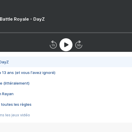
 Battle Royale - DayZ
 DayZ
 a 13 ans (et vous l'avez ignoré)
e (littéralement)
im Rayan
 toutes les règles
s les jeux vidéo
us choquant de Rockstar ? - Le scandale BULLY