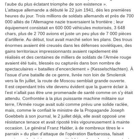
l’aube du plus éclatant triomphe de son existence ».
L’attaque allemande a débuté le 22 juin 1941, dès les premières
heures du jour. Trois millions de soldats allemands et près de 700
000 alliés de l’Allemagne nazie traversaient la frontière ; leur
équipement consistait en 600 000 véhicules motorisés, 3 648
chars, plus de 2 700 avions et juste un peu plus de 7 000 pièces
d’artillerie. Au début, tout avait marché selon les plans. Des trous
énormes avaient été creusés dans les défenses soviétiques, des
gains territoriaux impressionnants avaient rapidement été
réalisés et des centaines de milliers de soldats de l’Armée rouge
avaient été tués, blessés ou capturés dans bon nombre de
spectaculaires « batailles d’encerclement » (Kesselschlachten). À
l’issue d’une bataille de ce genre, livrée non loin de Smolensk
vers la fin juillet, la route de Moscou semblait grande ouverte.
Il est cependant très vite devenu évident que la guerre éclair à
l’est n’allait pas être une promenade de santé comme on s’y était
attendu. Confrontée à la plus puissante machine militaire sur
terre, l’Armée rouge avait subi comme prévu une solide raclée,
mais, comme le confiait le ministre de la Propagande Joseph
Goebbels à son journal, le 2 juillet déjà, elle avait opposé une
résistance tenace et avait riposté très vigoureusement à mainte
occasion. Le général Franz Halder, à de nombreux titres le «
parrain » du plan d’attaque de l’opération Barbarossa, faisait