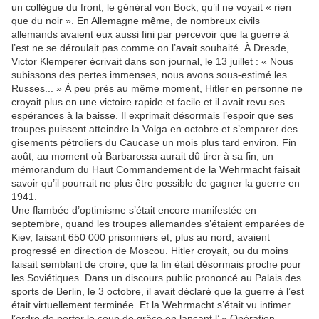
un collègue du front, le général von Bock, qu’il ne voyait « rien
que du noir ». En Allemagne même, de nombreux civils
allemands avaient eux aussi fini par percevoir que la guerre à
l’est ne se déroulait pas comme on l’avait souhaité. À Dresde,
Victor Klemperer écrivait dans son journal, le 13 juillet : « Nous
subissons des pertes immenses, nous avons sous-estimé les
Russes... » À peu près au même moment, Hitler en personne ne
croyait plus en une victoire rapide et facile et il avait revu ses
espérances à la baisse. Il exprimait désormais l’espoir que ses
troupes puissent atteindre la Volga en octobre et s’emparer des
gisements pétroliers du Caucase un mois plus tard environ. Fin
août, au moment où Barbarossa aurait dû tirer à sa fin, un
mémorandum du Haut Commandement de la Wehrmacht faisait
savoir qu’il pourrait ne plus être possible de gagner la guerre en
1941.
Une flambée d’optimisme s’était encore manifestée en
septembre, quand les troupes allemandes s’étaient emparées de
Kiev, faisant 650 000 prisonniers et, plus au nord, avaient
progressé en direction de Moscou. Hitler croyait, ou du moins
faisait semblant de croire, que la fin était désormais proche pour
les Soviétiques. Dans un discours public prononcé au Palais des
sports de Berlin, le 3 octobre, il avait déclaré que la guerre à l’est
était virtuellement terminée. Et la Wehrmacht s’était vu intimer
l’ordre de porter le coup de grâce en lançant l’ « Opération