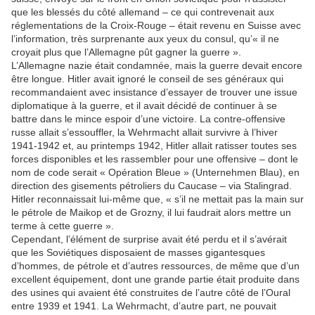
que les blessés du côté allemand – ce qui contrevenait aux
réglementations de la Croix-Rouge – était revenu en Suisse avec
l’information, très surprenante aux yeux du consul, qu’« il ne
croyait plus que l’Allemagne pût gagner la guerre ».
L’Allemagne nazie était condamnée, mais la guerre devait encore
être longue. Hitler avait ignoré le conseil de ses généraux qui
recommandaient avec insistance d’essayer de trouver une issue
diplomatique à la guerre, et il avait décidé de continuer à se
battre dans le mince espoir d’une victoire. La contre-offensive
russe allait s’essouffler, la Wehrmacht allait survivre à l’hiver
1941-1942 et, au printemps 1942, Hitler allait ratisser toutes ses
forces disponibles et les rassembler pour une offensive – dont le
nom de code serait « Opération Bleue » (Unternehmen Blau), en
direction des gisements pétroliers du Caucase – via Stalingrad.
Hitler reconnaissait lui-même que, « s’il ne mettait pas la main sur
le pétrole de Maikop et de Grozny, il lui faudrait alors mettre un
terme à cette guerre ».
Cependant, l’élément de surprise avait été perdu et il s’avérait
que les Soviétiques disposaient de masses gigantesques
d’hommes, de pétrole et d’autres ressources, de même que d’un
excellent équipement, dont une grande partie était produite dans
des usines qui avaient été construites de l’autre côté de l’Oural
entre 1939 et 1941. La Wehrmacht, d’autre part, ne pouvait