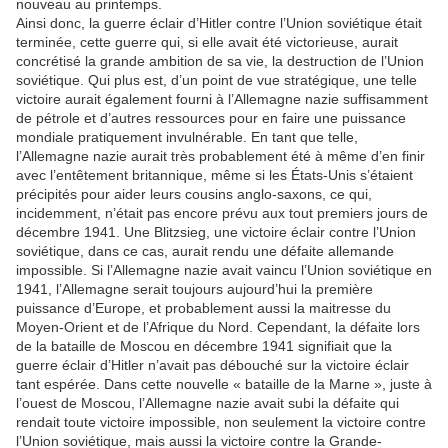
nouveau au printemps.
Ainsi donc, la guerre éclair d’Hitler contre l’Union soviétique était
terminée, cette guerre qui, si elle avait été victorieuse, aurait
concrétisé la grande ambition de sa vie, la destruction de l’Union
soviétique. Qui plus est, d’un point de vue stratégique, une telle
victoire aurait également fourni à l’Allemagne nazie suffisamment
de pétrole et d’autres ressources pour en faire une puissance
mondiale pratiquement invulnérable. En tant que telle,
l’Allemagne nazie aurait très probablement été à même d’en finir
avec l’entêtement britannique, même si les États-Unis s’étaient
précipités pour aider leurs cousins anglo-saxons, ce qui,
incidemment, n’était pas encore prévu aux tout premiers jours de
décembre 1941. Une Blitzsieg, une victoire éclair contre l’Union
soviétique, dans ce cas, aurait rendu une défaite allemande
impossible. Si l’Allemagne nazie avait vaincu l’Union soviétique en
1941, l’Allemagne serait toujours aujourd’hui la première
puissance d’Europe, et probablement aussi la maitresse du
Moyen-Orient et de l’Afrique du Nord. Cependant, la défaite lors
de la bataille de Moscou en décembre 1941 signifiait que la
guerre éclair d’Hitler n’avait pas débouché sur la victoire éclair
tant espérée. Dans cette nouvelle « bataille de la Marne », juste à
l’ouest de Moscou, l’Allemagne nazie avait subi la défaite qui
rendait toute victoire impossible, non seulement la victoire contre
l’Union soviétique, mais aussi la victoire contre la Grande-