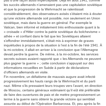
pas d’une façon aussi imperceptible. Déjà en août 1941, comme
les succès allemands n’amenaient pas une capitulation soviétique
et que la progression de la Wehrmacht se ralentissait
considérablement, des observateurs avisés s’étaient mis à douter
qu’une victoire allemande soit possible, non seulement en Union
soviétique, mais dans la guerre en général. Par exemple le
Vatican, bien informé et initialement très enthousiaste quant à la
« croisade » d’Hitler contre la patrie soviétique du bolchevisme «
athée » et confiant dans le fait que les Soviétiques allaient
s’effondrer immédiatement, s’était mis à exprimer de graves
inquiétudes à propos de la situation à l’est à la fin de l’été 1941. À
la mi-octobre, il allait en arriver à la conclusion que l’Allemagne
devait perdre la guerre. De même, à la mi-octobre, les services
secrets suisses avaient rapporté que « les Allemands ne peuvent
plus gagner la guerre » ; cette conclusion s’appuyait sur des
informations recueillies en Suède à partir de déclarations
d’officiers allemands en visite.
Fin novembre, un défaitisme de mauvais augure avait infecté
progressivement les hauts rangs de la Wehrmacht et du parti
nazi. Même s’ils pressaient leurs troupes vers l’avant, en direction
de Moscou, certains généraux estimaient qu’il eût été préférable
de faire des ouvertures de paix et de mettre progressivement un
terme à la guerre sans obtenir la grande victoire qui semblait
assurée au début de l’Opération Barbarossa. Et, peu après la fin