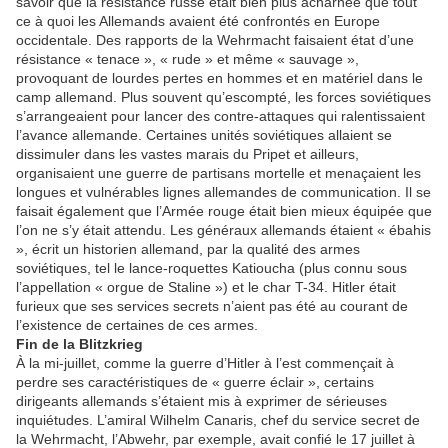
savoir que la résistance russe était bien plus acharnée que tout
ce à quoi les Allemands avaient été confrontés en Europe
occidentale. Des rapports de la Wehrmacht faisaient état d’une
résistance « tenace », « rude » et même « sauvage »,
provoquant de lourdes pertes en hommes et en matériel dans le
camp allemand. Plus souvent qu’escompté, les forces soviétiques
s’arrangeaient pour lancer des contre-attaques qui ralentissaient
l’avance allemande. Certaines unités soviétiques allaient se
dissimuler dans les vastes marais du Pripet et ailleurs,
organisaient une guerre de partisans mortelle et menaçaient les
longues et vulnérables lignes allemandes de communication. Il se
faisait également que l’Armée rouge était bien mieux équipée que
l’on ne s’y était attendu. Les généraux allemands étaient « ébahis
», écrit un historien allemand, par la qualité des armes
soviétiques, tel le lance-roquettes Katioucha (plus connu sous
l’appellation « orgue de Staline ») et le char T-34. Hitler était
furieux que ses services secrets n’aient pas été au courant de
l’existence de certaines de ces armes.
Fin de la Blitzkrieg
À la mi-juillet, comme la guerre d’Hitler à l’est commençait à
perdre ses caractéristiques de « guerre éclair », certains
dirigeants allemands s’étaient mis à exprimer de sérieuses
inquiétudes. L’amiral Wilhelm Canaris, chef du service secret de
la Wehrmacht, l’Abwehr, par exemple, avait confié le 17 juillet à