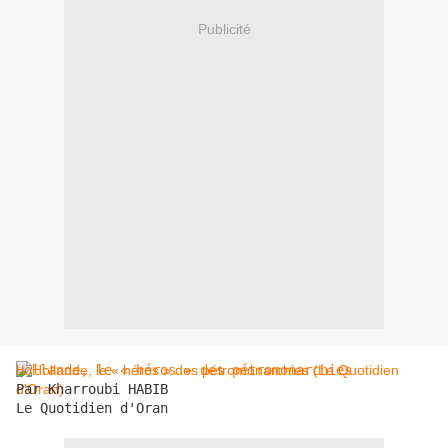
Publicité
Hollande, le « héros » des pétromonarchies
Par Kharroubi HABIB

Le Quotidien d'Oran