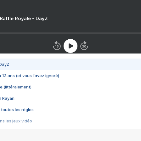
 Battle Royale - DayZ
 DayZ
 a 13 ans (et vous l'avez ignoré)
e (littéralement)
im Rayan
 toutes les règles
s les jeux vidéo
us choquant de Rockstar ? - Le scandale BULLY