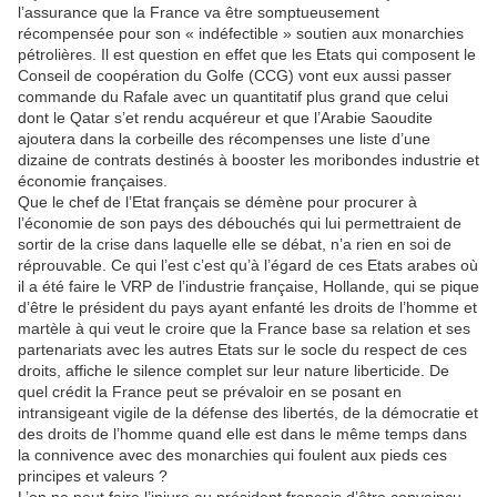
l’assurance que la France va être somptueusement
récompensée pour son « indéfectible » soutien aux monarchies
pétrolières. Il est question en effet que les Etats qui composent le
Conseil de coopération du Golfe (CCG) vont eux aussi passer
commande du Rafale avec un quantitatif plus grand que celui
dont le Qatar s’et rendu acquéreur et que l’Arabie Saoudite
ajoutera dans la corbeille des récompenses une liste d’une
dizaine de contrats destinés à booster les moribondes industrie et
économie françaises.
Que le chef de l’Etat français se démène pour procurer à
l’économie de son pays des débouchés qui lui permettraient de
sortir de la crise dans laquelle elle se débat, n’a rien en soi de
réprouvable. Ce qui l’est c’est qu’à l’égard de ces Etats arabes où
il a été faire le VRP de l’industrie française, Hollande, qui se pique
d’être le président du pays ayant enfanté les droits de l’homme et
martèle à qui veut le croire que la France base sa relation et ses
partenariats avec les autres Etats sur le socle du respect de ces
droits, affiche le silence complet sur leur nature liberticide. De
quel crédit la France peut se prévaloir en se posant en
intransigeant vigile de la défense des libertés, de la démocratie et
des droits de l’homme quand elle est dans le même temps dans
la connivence avec des monarchies qui foulent aux pieds ces
principes et valeurs ?