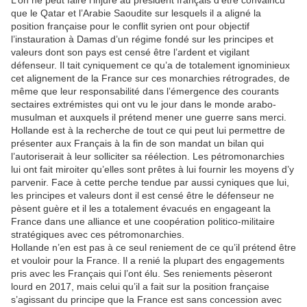
L’on ne peut faire l’injure au président français d’être convaincu
que le Qatar et l’Arabie Saoudite sur lesquels il a aligné la
position française pour le conflit syrien ont pour objectif
l’instauration à Damas d’un régime fondé sur les principes et
valeurs dont son pays est censé être l’ardent et vigilant
défenseur. Il tait cyniquement ce qu’a de totalement ignominieux
cet alignement de la France sur ces monarchies rétrogrades, de
même que leur responsabilité dans l’émergence des courants
sectaires extrémistes qui ont vu le jour dans le monde arabo-
musulman et auxquels il prétend mener une guerre sans merci.
Hollande est à la recherche de tout ce qui peut lui permettre de
présenter aux Français à la fin de son mandat un bilan qui
l’autoriserait à leur solliciter sa réélection. Les pétromonarchies
lui ont fait miroiter qu’elles sont prêtes à lui fournir les moyens d’y
parvenir. Face à cette perche tendue par aussi cyniques que lui,
les principes et valeurs dont il est censé être le défenseur ne
pèsent guère et il les a totalement évacués en engageant la
France dans une alliance et une coopération politico-militaire
stratégiques avec ces pétromonarchies.
Hollande n’en est pas à ce seul reniement de ce qu’il prétend être
et vouloir pour la France. Il a renié la plupart des engagements
pris avec les Français qui l’ont élu. Ses reniements pèseront
lourd en 2017, mais celui qu’il a fait sur la position française
s’agissant du principe que la France est sans concession avec