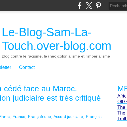
Le-Blog-Sam-La-
Touch.over-blog.com
Blog contre le racisme, le (néo)colonialisme et l'impérialisme
letter
Contact
 cédé face au Maroc.
ME
n judiciaire est très critiqué
Afri
Off 
The 
The 
Maroc
France
Françafrique
Accord judiciaire
François
Trut