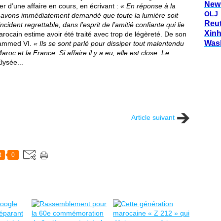
New
r d’une affaire en cours, en écrivant :
« En réponse à la
OLJ
avons immédiatement demandé que toute la lumière soit
Reu
ncident regrettable, dans l’esprit de l’amitié confiante qui lie
Xin
rocain estime avoir été traité avec trop de légèreté. De son
Was
hammed VI.
«
Ils se sont parlé pour dissiper tout malentendu
aroc et la France. Si affaire il y a eu, elle est close. Le
Élysée...
Article suivant
t
0