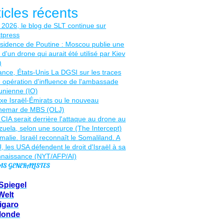
ticles récents
AS GENERALISTES
Spiegel
Welt
igaro
Monde