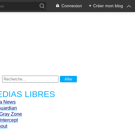
Connexion
+
Créer mon blog
DIAS LIBRES
ca News
Guardian
Gray Zone
Intercept
hout