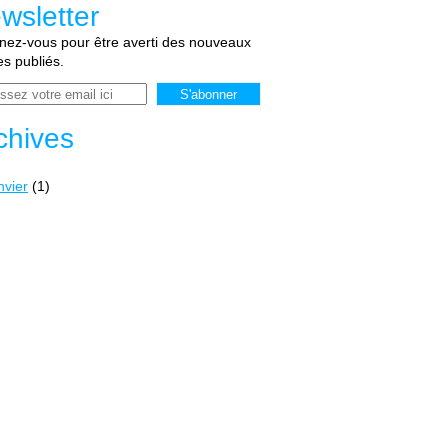
wsletter
ez-vous pour être averti des nouveaux
les publiés.
chives
nvier
(1)