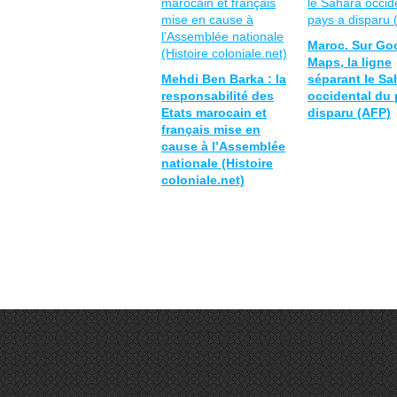
Maroc. Sur Go
Maps, la ligne
Mehdi Ben Barka : la
séparant le Sa
responsabilité des
occidental du 
Etats marocain et
disparu (AFP)
français mise en
cause à l’Assemblée
nationale (Histoire
coloniale.net)