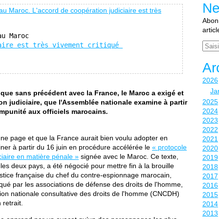
Ne
Abonn
artic
Email
aire est très vivement critiqué 
Ar
2026
Ja
tique sans précédent avec la France, le Maroc a exigé et
2025
 judiciaire, que l'Assemblée nationale examine à partir
2024
'impunité aux officiels marocains
.
2023
2022
n une page et que la France aurait bien voulu adopter en
2021
iner à partir du 16 juin en procédure accélérée le
« protocole
2020
iciaire en matière pénale »
signée avec le Maroc. Ce texte,
2019
 les deux pays, a été négocié pour mettre fin à la brouille
2018
ustice française du chef du contre-espionnage marocain,
2017
itiqué par les associations de défense des droits de l'homme,
2016
sion nationale consultative des droits de l'homme (CNCDH)
2015
retrait.
2014
2013