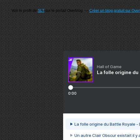
Voir le profil de
SLT
sur le portail Overblog
Créer un blog gratuit sur Ove
Hall of Game
La folle origine du
0:00
La folle origine du Battle Royale -
Un autre Clair Obscur existait il y