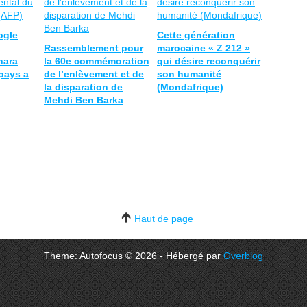
ogle
Cette génération
Rassemblement pour
marocaine « Z 212 »
hara
la 60e commémoration
qui désire reconquérir
pays a
de l’enlèvement et de
son humanité
la disparation de
(Mondafrique)
Mehdi Ben Barka
Haut de page
Theme: Autofocus © 2026 - Hébergé par
Overblog