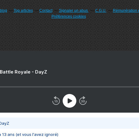
rblog
Top articles
Contact
Signaler un abus
C.G.U.
Rémunération e
Préférences cookies
 Battle Royale - DayZ
 DayZ
 a 13 ans (et vous l'avez ignoré)