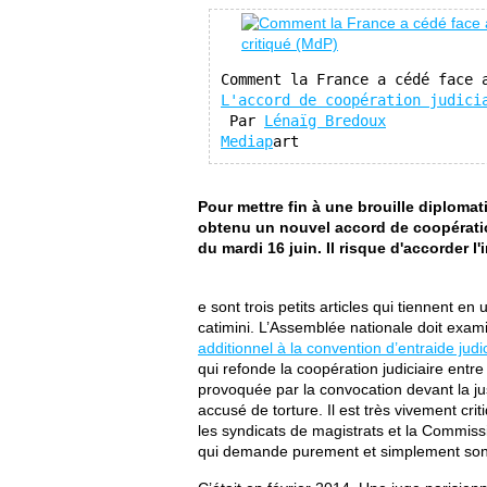
L'accord de coopération judici
 Par 
Lénaïg Bredoux

Mediap
Pour mettre fin à une brouille diploma
obtenu un nouvel accord de coopération
du mardi 16 juin. Il risque d'accorder l
e sont trois petits articles qui tiennent e
catimini. L’Assemblée nationale doit exam
additionnel à la convention d’entraide jud
qui refonde la coopération judiciaire entre
provoquée par la convocation devant la j
accusé de torture. Il est très vivement cr
les syndicats de magistrats et la Commis
qui demande purement et simplement son 