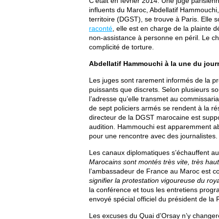
C’était en février 2014. Une juge parisie
influents du Maroc, Abdellatif Hammouchi, 
territoire (DGST), se trouve à Paris. Elle s
raconté
, elle est en charge de la plainte 
non-assistance à personne en péril. Le 
complicité de torture.
Abdellatif Hammouchi à la une du journ
Les juges sont rarement informés de la pré
puissants que discrets. Selon plusieurs so
l’adresse qu’elle transmet au commissaria
de sept policiers armés se rendent à la 
directeur de la DGST marocaine est suppos
audition. Hammouchi est apparemment absent
pour une rencontre avec des journalistes.
Les canaux diplomatiques s’échauffent au
Marocains sont montés très vite, très ha
l’ambassadeur de France au Maroc est co
signifier la protestation vigoureuse du ro
la conférence et tous les entretiens pro
envoyé spécial officiel du président de la 
Les excuses du Quai d’Orsay n’y changeron