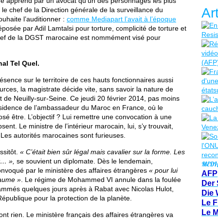
nne apprend par un avocat qu’un des personnages les plus
Ar
le chef de la Direction générale de la surveillance du
ouhaite l’auditionner :
comme Mediapart l’avait à l’époque
déposée par Adil Lamtalsi pour torture, complicité de torture et
chef de la DGST marocaine est nommément visé pour
al Tel Quel.
sence sur le territoire de ces hauts fonctionnaires aussi
urces, la magistrate décide vite, sans savoir la nature de
t de Neuilly-sur-Seine. Ce jeudi 20 février 2014, pas moins
résidence de l’ambassadeur du Maroc en France, où le
é être. L’objectif ? Lui remettre une convocation à une
. Le ministre de l’intérieur marocain, lui, s’y trouvait,
 Les autorités marocaines sont furieuses.
ssitôt.
« C’était bien sûr légal mais cavalier sur la forme. Les
ut… »,
se souvient un diplomate. Dès le lendemain,
MEDI
nvoqué par le ministère des affaires étrangères
« pour lui
AFP
yaume
»
. Le régime de Mohammed VI annule dans la foulée
Der 
grammés quelques jours après à Rabat avec Nicolas Hulot,
Die 
République pour la protection de la planète.
Le F
Le 
t rien. Le ministère français des affaires étrangères va