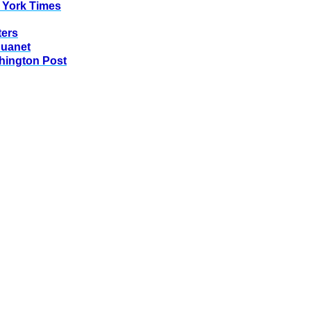
 York Times
ters
huanet
hington Post