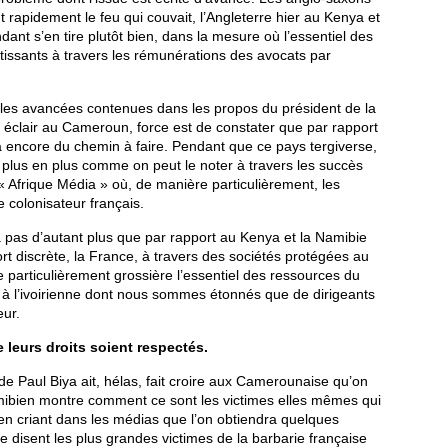
rapidement le feu qui couvait, l’Angleterre hier au Kenya et
dant s’en tire plutôt bien, dans la mesure où l’essentiel des
tissants à travers les rémunérations des avocats par
eur les avancées contenues dans les propos du président de la
 éclair au Cameroun, force est de constater que par rapport
 a encore du chemin à faire. Pendant que ce pays tergiverse,
e plus en plus comme on peut le noter à travers les succès
« Afrique Média » où, de manière particulièrement, les
e colonisateur français.
ira pas d’autant plus que par rapport au Kenya et la Namibie
ort discrète, la France, à travers des sociétés protégées au
re particulièrement grossière l’essentiel des ressources du
te à l’ivoirienne dont nous sommes étonnés que de dirigeants
eur.
leurs droits soient respectés.
de Paul Biya ait, hélas, fait croire aux Camerounaise qu’on
amibien montre comment ce sont les victimes elles mêmes qui
 en criant dans les médias que l’on obtiendra quelques
 disent les plus grandes victimes de la barbarie française