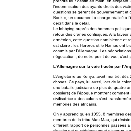
prendre leur destin en main, en exigeant 
l’indemnisation des ayants-droits des vict
questions se gèrent de gouvernement et g
Book », un document à charge réalisé à l’i
décrit dans le détail.
Le lobbying auprès des hommes politiques
retour des crânes confisqués. A la faveur
arménien, cette question namibienne et rev
est claire : les Hereros et le Namas ont b
commis par l’Allemagne. Les négociations
négociation ; de notre point de vue, c’est 
L’Allemagne sur la voie tracée par l’A
L’Angleterre au Kenya, avait montré, dès 2
choses. Ce pays, lui aussi, lors de la colon
une bataille judiciaire de plus de quatre a
dossiers) de l’époque montrent comment a
civilisatrice » des colons s’est transform
mémoires des africains.
On y apprend qu’en 1955, 8 membres des f
membres de la tribu Mau Mau, qui résiste
différent rapport de personnes passées à
classés ont mystérieusement disparus, on 