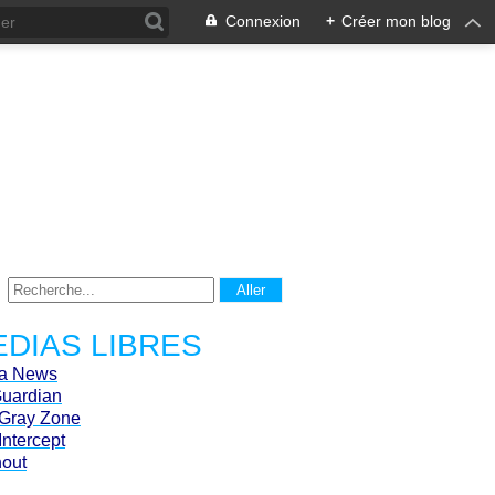
Connexion
+
Créer mon blog
DIAS LIBRES
ca News
Guardian
Gray Zone
Intercept
hout