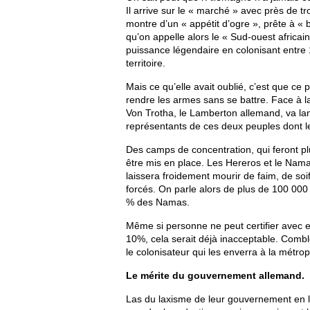
Il arrive sur le « marché » avec près de tr
montre d’un « appétit d’ogre », prête à « b
qu’on appelle alors le « Sud-ouest africain
puissance légendaire en colonisant entre
territoire.
Mais ce qu’elle avait oublié, c’est que ce
rendre les armes sans se battre. Face à l
Von Trotha, le Lamberton allemand, va lancer
représentants de ces deux peuples dont le
Des camps de concentration, qui feront pl
être mis en place. Les Hereros et le Nama
laissera froidement mourir de faim, de soi
forcés. On parle alors de plus de 100 000
% des Namas.
Même si personne ne peut certifier avec ex
10%, cela serait déjà inacceptable. Combl
le colonisateur qui les enverra à la métro
Le mérite du gouvernement allemand.
Las du laxisme de leur gouvernement en l