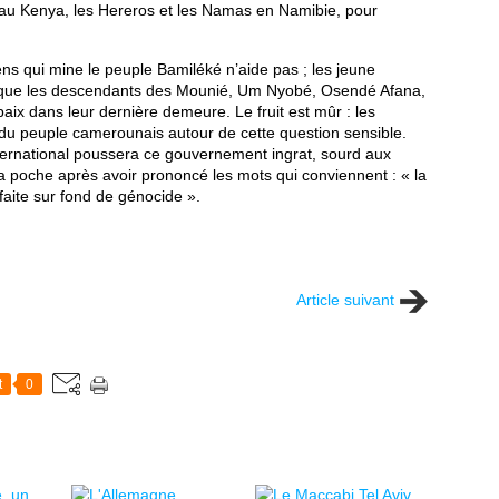
au Kenya, les Hereros et les Namas en Namibie, pour
ens qui mine le peuple Bamiléké n’aide pas ; les jeune
r que les descendants des Mounié, Um Nyobé, Osendé Afana,
x dans leur dernière demeure. Le fruit est mûr : les
e du peuple camerounais autour de cette question sensible.
nternational poussera ce gouvernement ingrat, sourd aux
la poche après avoir prononcé les mots qui conviennent : « la
faite sur fond de génocide ».
Article suivant
t
0