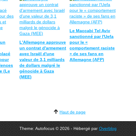
Le Maccabi Tel Aviv
sanctionné par l'Uefa
 un
L'Allemagne approuve
pour le «
un contrat d'armement
comportement raciste
placé
avec Israël d'une
» de ses fans en
pour
valeur de 3,1 milliards
Allemagne (AFP)
lences
de dollars malgré le
e (Le
génocide à Gaza
(MEE)
Haut de page
Theme: Autofocus © 2026 - Hébergé par
Overblog