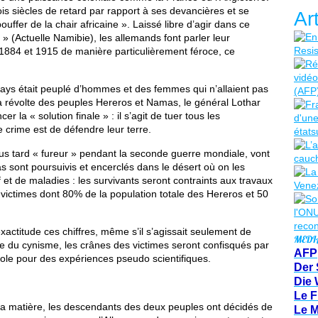
ois siècles de retard par rapport à ses devancières et se
Ar
ouffer de la chair africaine ». Laissé libre d’agir dans ce
 » (Actuelle Namibie), les allemands font parler leur
 1884 et 1915 de manière particulièrement féroce, ce
 pays était peuplé d’hommes et des femmes qui n’allaient pas
a révolte des peuples Hereros et Namas, le général Lothar
 la « solution finale » : il s’agit de tuer tous les
 crime est de défendre leur terre.
us tard « fureur » pendant la seconde guerre mondiale, vont
s sont poursuivis et encerclés dans le désert où on les
f et de maladies : les survivants seront contraints aux travaux
 victimes dont 80% de la population totale des Hereros et 50
actitude ces chiffres, même s’il s’agissait seulement de
MEDI
e du cynisme, les crânes des victimes seront confisqués par
AFP
pole pour des expériences pseudo scientifiques.
Der 
Die 
Le F
a matière, les descendants des deux peuples ont décidés de
Le 