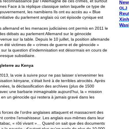
la reconnaissance par l’Allemagne de ces crimes, et surtout
New
imes Face à la réplique classique selon laquelle ce type de
OLJ
ouvernement, les namibiens Ils ont eu accès au « Blue
Reu
nitiative du parlement anglais où cet épisode cynique est
Xin
Was
 allemand et les menaces judiciaires ont permis en 2011 le
 des débats au parlement Allemand sur le génocide
enue sur la table. Depuis le 10 juillet, la position allemande
ien été victimes de « crimes de guerre et de génocide »
 sur la question d’indemnisation est désormais en cours de
presque subsidiaire.
ngleterre au Kenya
013, la voie à suivre pour ne pas laisser s’envenimer les
isation kényane, s’était livré à de terribles atrocités. Après
nnées, la déclassification des archives (plus de 1500
vec une barbarie inimaginable aujourd’hui, la « mission
ée en un génocide qui restera à jamais gravé dans les
orces de l’ordre anglaises attaquent et massacrent des
nt contre l’envahisseur. Les anglais eux-mêmes dans leur
 tabac, « rôti vivant »… Quand on sait que des documents
a la nausée ; d’autant plus qu’on parle de plus de 10 000