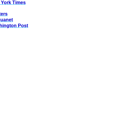
 York Times
ters
huanet
hington Post