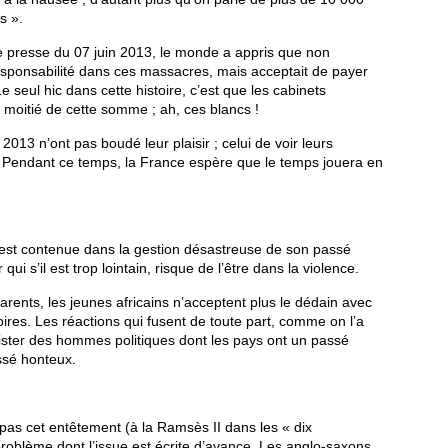
s ».
 presse du 07 juin 2013, le monde a appris que non
esponsabilité dans ces massacres, mais acceptait de payer
e seul hic dans cette histoire, c’est que les cabinets
 moitié de cette somme ; ah, ces blancs !
2013 n’ont pas boudé leur plaisir ; celui de voir leurs
 Pendant ce temps, la France espère que le temps jouera en
e est contenue dans la gestion désastreuse de son passé
qui s’il est trop lointain, risque de l’être dans la violence.
rents, les jeunes africains n’acceptent plus le dédain avec
ires. Les réactions qui fusent de toute part, comme on l’a
ister des hommes politiques dont les pays ont un passé
assé honteux.
as cet entêtement (à la Ramsès II dans les « dix
blème dont l’issue est écrite d’avance. Les anglo-saxons