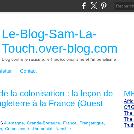
Le-Blog-Sam-La-
Touch.over-blog.com
Blog contre le racisme, le (néo)colonialisme et l'impérialisme
letter
Contact
 la colonisation : la leçon de
ME
ngleterre à la France (Ouest
Afri
Off 
The 
The 
06
Allemagne
Grande-Bretagne
France
Françafrique
Trut
n
Crimes contre l'humanité
Namibie