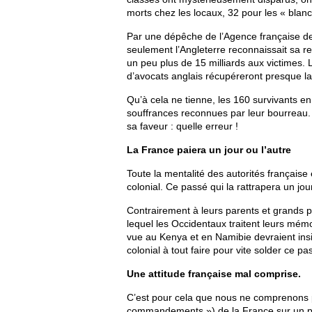
morts chez les locaux, 32 pour les « blanc
Par une dépêche de l’Agence française de
seulement l’Angleterre reconnaissait sa r
un peu plus de 15 milliards aux victimes. L
d’avocats anglais récupéreront presque la
Qu’à cela ne tienne, les 160 survivants en 
souffrances reconnues par leur bourreau.
sa faveur : quelle erreur !
La France paiera un jour ou l’autre
Toute la mentalité des autorités français
colonial. Ce passé qui la rattrapera un jour 
Contrairement à leurs parents et grands pa
lequel les Occidentaux traitent leurs mémo
vue au Kenya et en Namibie devraient ins
colonial à tout faire pour vite solder ce p
Une attitude française mal comprise.
C’est pour cela que nous ne comprenons p
commandements ») de la France sur un pro