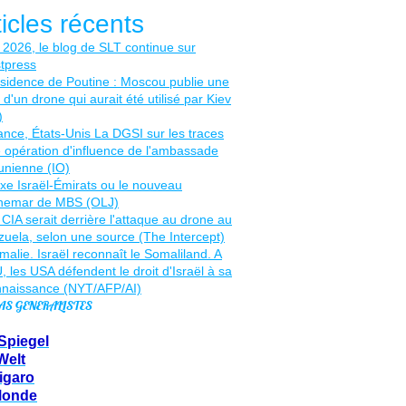
ticles récents
AS GENERALISTES
Spiegel
Welt
igaro
Monde