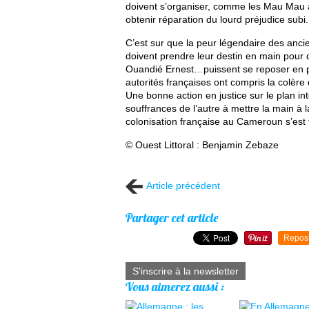
doivent s’organiser, comme les Mau Mau 
obtenir réparation du lourd préjudice subi.
C’est sur que la peur légendaire des anci
doivent prendre leur destin en main pou
Ouandié Ernest…puissent se reposer en pai
autorités françaises ont compris la colèr
Une bonne action en justice sur le plan i
souffrances de l’autre à mettre la main à 
colonisation française au Cameroun s’est 
© Ouest Littoral : Benjamin Zebaze
Article précédent
Partager cet article
Repos
S'inscrire à la newsletter
Vous aimerez aussi :