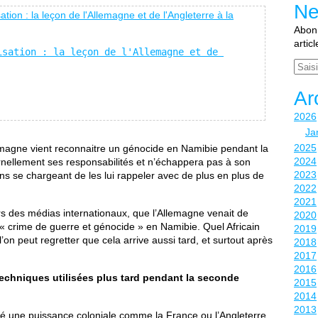
Ne
Abonn
artic
sation : la leçon de l'Allemagne et de 
Email
Ar
2026
Ja
2025
lemagne vient reconnaitre un génocide en Namibie pendant la
2024
ernellement ses responsabilités et n’échappera pas à son
2023
s se chargeant de les lui rappeler avec de plus en plus de
2022
2021
rs des médias internationaux, que l’Allemagne venait de
2020
 « crime de guerre et génocide » en Namibie. Quel Africain
2019
on peut regretter que cela arrive aussi tard, et surtout après
2018
2017
2016
echniques utilisées plus tard pendant la seconde
2015
2014
2013
té une puissance coloniale comme la France ou l’Angleterre.