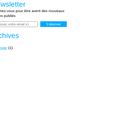
wsletter
ez-vous pour être averti des nouveaux
les publiés.
chives
nvier
(1)