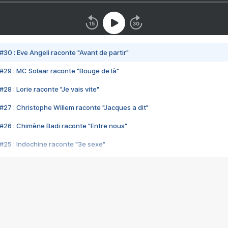
#30 : Eve Angeli raconte "Avant de partir"
#29 : MC Solaar raconte "Bouge de là"
28 : Lorie raconte "Je vais vite"
#27 : Christophe Willem raconte "Jacques a dit"
#26 : Chimène Badi raconte "Entre nous"
#25 : Indochine raconte "3e sexe"
#24 : Zaho raconte "C'est chelou"
#23 : Patrick Bruel raconte "Au café des délices"
#22 : Kyo raconte "Le chemin"
#21 : Nolwenn Leroy raconte "Cassé"