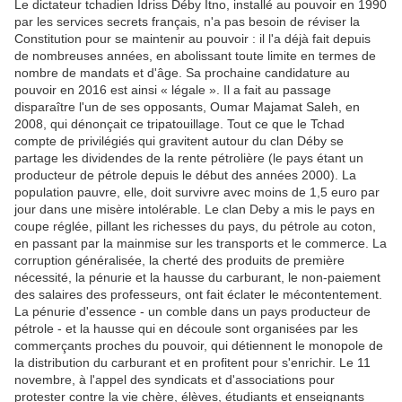
Le dictateur tchadien Idriss Déby Itno, installé au pouvoir en 1990
par les services secrets français, n'a pas besoin de réviser la
Constitution pour se maintenir au pouvoir : il l'a déjà fait depuis
de nombreuses années, en abolissant toute limite en termes de
nombre de mandats et d'âge. Sa prochaine candidature au
pouvoir en 2016 est ainsi « légale ». Il a fait au passage
disparaître l'un de ses opposants, Oumar Majamat Saleh, en
2008, qui dénonçait ce tripatouillage. Tout ce que le Tchad
compte de privilégiés qui gravitent autour du clan Déby se
partage les dividendes de la rente pétrolière (le pays étant un
producteur de pétrole depuis le début des années 2000). La
population pauvre, elle, doit survivre avec moins de 1,5 euro par
jour dans une misère intolérable. Le clan Deby a mis le pays en
coupe réglée, pillant les richesses du pays, du pétrole au coton,
en passant par la mainmise sur les transports et le commerce. La
corruption généralisée, la cherté des produits de première
nécessité, la pénurie et la hausse du carburant, le non-paiement
des salaires des professeurs, ont fait éclater le mécontentement.
La pénurie d'essence - un comble dans un pays producteur de
pétrole - et la hausse qui en découle sont organisées par les
commerçants proches du pouvoir, qui détiennent le monopole de
la distribution du carburant et en profitent pour s'enrichir. Le 11
novembre, à l'appel des syndicats et d'associations pour
protester contre la vie chère, élèves, étudiants et enseignants