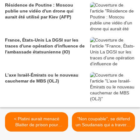
Résidence de Poutine : Moscou
publie une vidéo d'un drone qui
aurait été utilisé par Kiev (AFP)
France, États-Unis La DGSI sur les
traces d'une opération d'influence de
l'ambassade étatsunienne (IO)
L’axe Israël-Émirats ou le nouveau
cauchemar de MBS (OLJ)
< Platini aurait menacé
"Non coupable", se défend
Blatter de prison pour
un Soudanais qui a traversé
l'empêcher d'être candidat
le tunnel sous la Manche
(Le Point)
(AFP) >