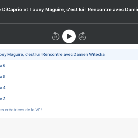
 DiCaprio et Tobey Maguire, c'est lui ! Rencontre avec Dam
bey Maguire, c'est lui ! Rencontre avec Damien Witecka
e 6
e 5
e 4
e 3
s créatrices de la VF !
e 2
e 1