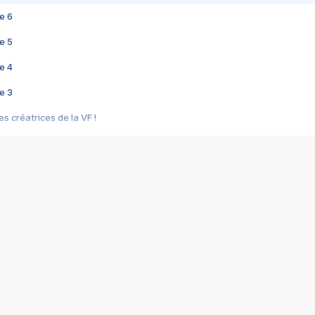
e 6
e 5
e 4
e 3
s créatrices de la VF !
e 2
e 1
e Mektoub My Love arrive enfin ! Rencontre avec Shaïn Boumedine et Sal
i : après Toni en famille
elle réalise le bouleversant Dites lui que je l'aime
ais ! Rencontre autour de Vie privée de Rebecca Zlotowski
 de Marguerite, Grave... Rencontre avec Ella Rumpf