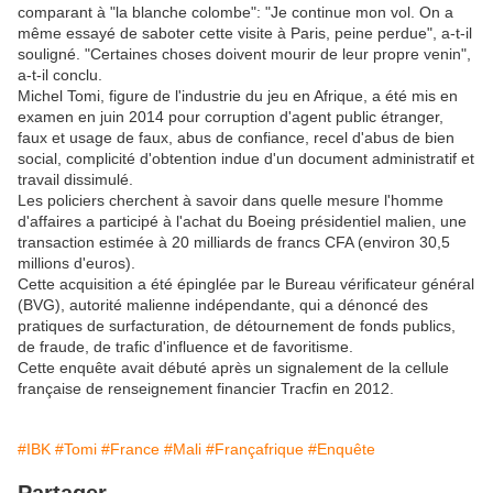
comparant à "la blanche colombe": "Je continue mon vol. On a
même essayé de saboter cette visite à Paris, peine perdue", a-t-il
souligné. "Certaines choses doivent mourir de leur propre venin",
a-t-il conclu.
Michel Tomi, figure de l'industrie du jeu en Afrique, a été mis en
examen en juin 2014 pour corruption d'agent public étranger,
faux et usage de faux, abus de confiance, recel d'abus de bien
social, complicité d'obtention indue d'un document administratif et
travail dissimulé.
Les policiers cherchent à savoir dans quelle mesure l'homme
d'affaires a participé à l'achat du Boeing présidentiel malien, une
transaction estimée à 20 milliards de francs CFA (environ 30,5
millions d'euros).
Cette acquisition a été épinglée par le Bureau vérificateur général
(BVG), autorité malienne indépendante, qui a dénoncé des
pratiques de surfacturation, de détournement de fonds publics,
de fraude, de trafic d'influence et de favoritisme.
Cette enquête avait débuté après un signalement de la cellule
française de renseignement financier Tracfin en 2012.
#IBK
#Tomi
#France
#Mali
#Françafrique
#Enquête