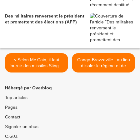
Des militaires renversent le président
et promettent des élections (AFP)
< Selon Mc Cain, il faut
Congo-Brazzaville : au lieu
fournir des missiles Stinger,
d’isoler le régime et de
aux terroristes syriens (Irib)
suspendre sa coopération
militaire, la France accueille
aujourd’hui un ministre de
Hébergé par Overblog
Sassou Nguesso ! (Survie)
>
Top articles
Pages
Contact
Signaler un abus
C.G.U.