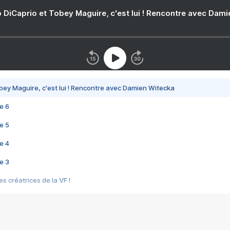
 DiCaprio et Tobey Maguire, c'est lui ! Rencontre avec Dam
bey Maguire, c'est lui ! Rencontre avec Damien Witecka
e 6
e 5
e 4
e 3
s créatrices de la VF !
e 2
e 1