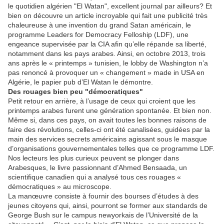
le quotidien algérien "El Watan", excellent journal par ailleurs? Et
bien on découvre un article incroyable qui fait une publicité très
chaleureuse à une invention du grand Satan américain, le
programme Leaders for Democracy Felloship (LDF), une
engeance supervisée par la CIA afin qu’elle répande sa liberté,
notamment dans les pays arabes. Ainsi, en octobre 2013, trois
ans après le « printemps » tunisien, le lobby de Washington n’a
pas renoncé à provoquer un « changement » made in USA en
Algérie, le papier pub d’El Watan le démontre.
Des rouages bien peu "démocratiques"
Petit retour en arrière, à l’usage de ceux qui croient que les
printemps arabes furent une génération spontanée. Et bien non.
Même si, dans ces pays, on avait toutes les bonnes raisons de
faire des révolutions, celles-ci ont été canalisées, guidées par la
main des services secrets américains agissant sous le masque
d’organisations gouvernementales telles que ce programme LDF.
Nos lecteurs les plus curieux peuvent se plonger dans
Arabesques, le livre passionnant d’Ahmed Bensaada, un
scientifique canadien qui a analysé tous ces rouages «
démocratiques » au microscope.
La manœuvre consiste à fournir des bourses d’études à des
jeunes citoyens qui, ainsi, pourront se former aux standards de
George Bush sur le campus newyorkais de l’Université de la