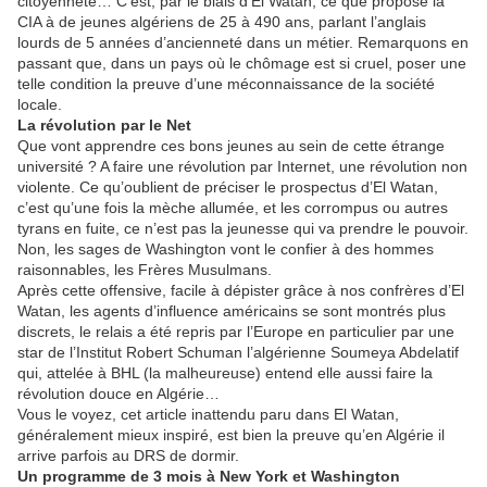
citoyenneté… C’est, par le biais d’El Watan, ce que propose la
CIA à de jeunes algériens de 25 à 490 ans, parlant l’anglais
lourds de 5 années d’ancienneté dans un métier. Remarquons en
passant que, dans un pays où le chômage est si cruel, poser une
telle condition la preuve d’une méconnaissance de la société
locale.
La révolution par le Net
Que vont apprendre ces bons jeunes au sein de cette étrange
université ? A faire une révolution par Internet, une révolution non
violente. Ce qu’oublient de préciser le prospectus d’El Watan,
c’est qu’une fois la mèche allumée, et les corrompus ou autres
tyrans en fuite, ce n’est pas la jeunesse qui va prendre le pouvoir.
Non, les sages de Washington vont le confier à des hommes
raisonnables, les Frères Musulmans.
Après cette offensive, facile à dépister grâce à nos confrères d’El
Watan, les agents d’influence américains se sont montrés plus
discrets, le relais a été repris par l’Europe en particulier par une
star de l’Institut Robert Schuman l’algérienne Soumeya Abdelatif
qui, attelée à BHL (la malheureuse) entend elle aussi faire la
révolution douce en Algérie…
Vous le voyez, cet article inattendu paru dans El Watan,
généralement mieux inspiré, est bien la preuve qu’en Algérie il
arrive parfois au DRS de dormir.
Un programme de 3 mois à New York et Washington