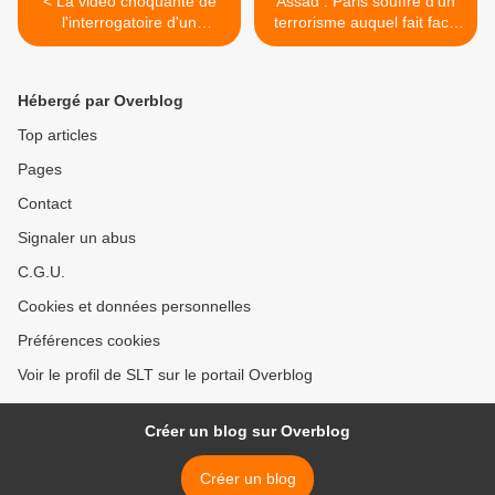
< La vidéo choquante de
Assad : Paris souffre d'un
l'interrogatoire d'un
terrorisme auquel fait face
Palestinien de 13 ans par
la Syrie depuis cinq ans
les autorités israéliennes
(Irib) >
(MEE)
Hébergé par Overblog
Top articles
Pages
Contact
Signaler un abus
C.G.U.
Cookies et données personnelles
Préférences cookies
Voir le profil de SLT sur le portail Overblog
Créer un blog sur Overblog
Créer un blog