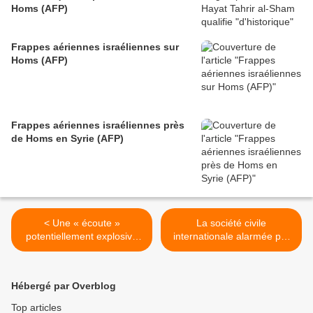
Homs (AFP)
Frappes aériennes israéliennes sur
Homs (AFP)
Frappes aériennes israéliennes près
de Homs en Syrie (AFP)
< Une « écoute »
La société civile
potentiellement explosive
internationale alarmée par
pour la Côte d’ivoire et le
la condamnation du
Burkina Faso (Le Monde)
défenseur camerounais de
l’environnement et des
Hébergé par Overblog
droits humains (Grain.org)
>
Top articles