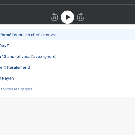
nsformé l’ennui en chef-d’œuvre
 DayZ
 a 13 ans (et vous l'avez ignoré)
e (littéralement)
im Rayan
 toutes les règles
s les jeux vidéo
us choquant de Rockstar ? - Le scandale BULLY
e plus moche de Steam
du RÊVE tourne au CAUCHEMAR