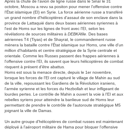
Après la chute de l'avion de ligne russe dans le Sinaï le 31
octobre, Moscou a revu sa positon pour mener l'offensive contre
l'État islamique (EI) en Syrie. La force aérienne russe a transféré
un grand nombre d'hélicoptères d'assaut de son enclave dans la
province de Lattaquié dans deux bases aériennes syriennes à
l'est de Homs sur les lignes de front avec l'EI, selon les
révélations de sources militaires à
DEBKAfile
. Des bases
aériennes T4 (Tiyas) et de Shayrat, le commandement russe
mènera la bataille contre l'État islamique sur Homs, une ville d'un
million d'habitants et centre stratégique de la Syrie centrale et
orientale. Comme les Russes passent des frappes aériennes à
l'offensive contre l'EI, ils savent que leurs hélicoptères de combat
risquent à présent d'être abattus.
Homs est sous la menace directe, depuis le 1er novembre,
lorsque les forces de l'EI ont capturé le village de Mahin au sud
de la ville, repoussant les Gardiens de la Révolution iraniens,
l'armée syrienne et les forces du Hezbollah et leur infligeant de
lourdes pertes. Le contrôle de Mahin a ouvert la voie à l'EI et aux
rebelles syriens pour atteindre la banlieue sud de Homs leur
permettant de prendre le contrôle de l'autoroute stratégique M5
joignant la ville de Damas.
Un autre groupe d'hélicoptères de combat russes est maintenant
déployé à l'aéroport militaire de Hama pour bloquer l'offensive