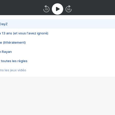
 DayZ
 a 13 ans (et vous l'avez ignoré)
e (littéralement)
im Rayan
 toutes les règles
s les jeux vidéo
us choquant de Rockstar ? - Le scandale BULLY
e plus moche de Steam
du RÊVE tourne au CAUCHEMAR
pendant 8 heures