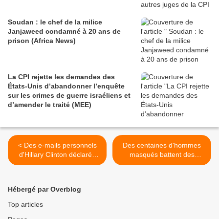
Soudan : le chef de la milice
Janjaweed condamné à 20 ans de
prison (Africa News)
La CPI rejette les demandes des
États-Unis d’abandonner l’enquête
sur les crimes de guerre israéliens et
d’amender le traité (MEE)
< Des e-mails personnels
Des centaines d'hommes
d'Hillary Clinton déclarés
masqués battent des
«top secrets» ne seront pas
enfants de réfugiés à
révélés au public (Russia
Stockholm >
Today)
Hébergé par Overblog
Top articles