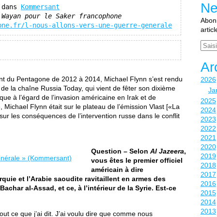
Ne
 dans 
Kommersant
 Wayan pour le Saker francophone
Abonn
one.fr/l-nous-allons-vers-une-guerre-generale
artic
Email
Ar
nt du Pentagone de 2012 à 2014, Michael Flynn s’est rendu
2026
de la chaîne Russia Today, qui vient de fêter son dixième
Ja
ique à l’égard de l’invasion américaine en Irak et de
2025
e, Michael Flynn était sur le plateau de l’émission Vlast [«La
2024
ur les conséquences de l’intervention russe dans le conflit
2023
2022
2021
2020
Question – Selon
Al Jazeera
,
2019
vous êtes le premier officiel
2018
américain à dire
2017
quie et l’Arabie saoudite ravitaillent en armes des
2016
achar al-Assad, et ce, à l’intérieur de la Syrie. Est-ce
2015
2014
2013
out ce que j’ai dit. J’ai voulu dire que comme nous