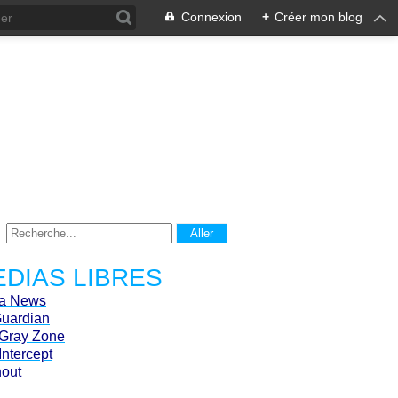
Connexion
+
Créer mon blog
DIAS LIBRES
ca News
Guardian
Gray Zone
Intercept
hout