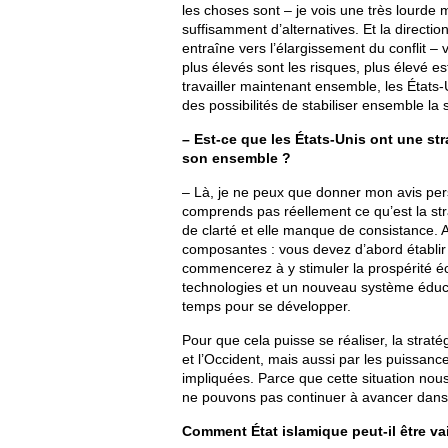
les choses sont – je vois une très lourd
suffisamment d’alternatives. Et la direct
entraîne vers l’élargissement du conflit 
plus élevés sont les risques, plus élevé est
travailler maintenant ensemble, les États
des possibilités de stabiliser ensemble la s
– Est-ce que les États-Unis ont une str
son ensemble ?
– Là, je ne peux que donner mon avis per
comprends pas réellement ce qu’est la stra
de clarté et elle manque de consistance. 
composantes : vous devez d’abord établir l
commencerez à y stimuler la prospérité é
technologies et un nouveau système éduca
temps pour se développer.
Pour que cela puisse se réaliser, la strat
et l’Occident, mais aussi par les puissance
impliquées. Parce que cette situation nou
ne pouvons pas continuer à avancer dans la
Comment État islamique peut-il être va