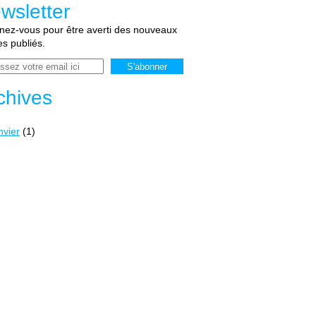
wsletter
ez-vous pour être averti des nouveaux
les publiés.
chives
nvier
(1)