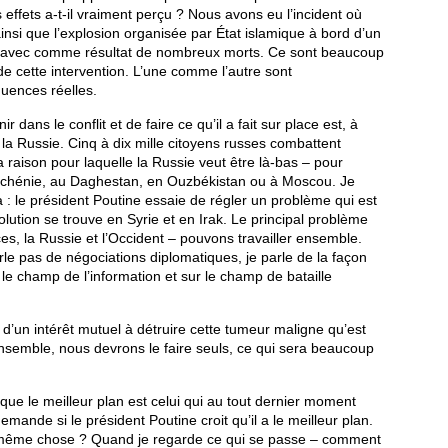
effets a-t-il vraiment perçu ? Nous avons eu l’incident où
ainsi que l’explosion organisée par État islamique à bord d’un
, avec comme résultat de nombreux morts. Ce sont beaucoup
e cette intervention. L’une comme l’autre sont
uences réelles.
 dans le conflit et de faire ce qu’il a fait sur place est, à
la Russie. Cinq à dix mille citoyens russes combattent
la raison pour laquelle la Russie veut être là-bas – pour
tchénie, au Daghestan, en Ouzbékistan ou à Moscou. Je
: le président Poutine essaie de régler un problème qui est
solution se trouve en Syrie et en Irak. Le principal problème
, la Russie et l’Occident – pouvons travailler ensemble.
arle pas de négociations diplomatiques, je parle de la façon
 le champ de l’information et sur le champ de bataille
’un intérêt mutuel à détruire cette tumeur maligne qu’est
 ensemble, nous devrons le faire seuls, ce qui sera beaucoup
s que le meilleur plan est celui qui au tout dernier moment
emande si le président Poutine croit qu’il a le meilleur plan.
 même chose ? Quand je regarde ce qui se passe – comment