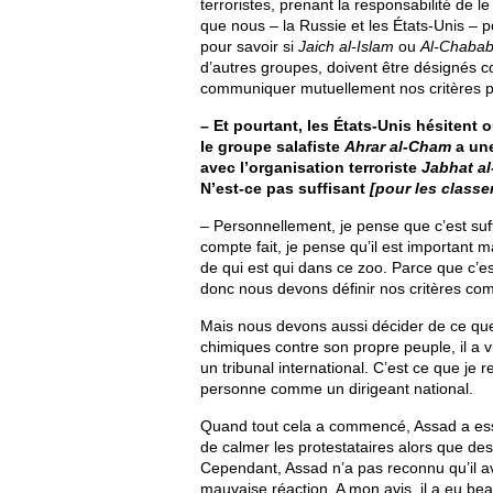
terroristes, prenant la responsabilité de l
que nous – la Russie et les États-Unis – p
pour savoir si
Jaich al-Islam
ou
Al-Chabab
d’autres groupes, doivent être désignés c
communiquer mutuellement nos critères pré
– Et pourtant, les États-Unis hésitent
le groupe salafiste
Ahrar al-Cham
a une
avec l’organisation terroriste
Jabhat al
N’est-ce pas suffisant
[pour les classe
– Personnellement, je pense que c’est suf
compte fait, je pense qu’il est important m
de qui est qui dans ce zoo. Parce que c’es
donc nous devons définir nos critères com
Mais nous devons aussi décider de ce que
chimiques contre son propre peuple, il a viol
un tribunal international. C’est ce que j
personne comme un dirigeant national.
Quand tout cela a commencé, Assad a essa
de calmer les protestataires alors que de
Cependant, Assad n’a pas reconnu qu’il a
mauvaise réaction. A mon avis, il a eu bea