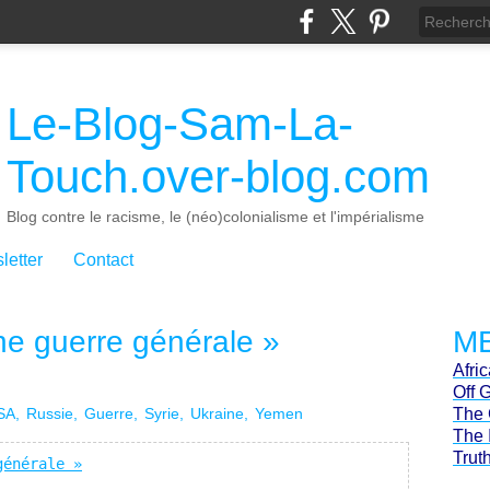
Le-Blog-Sam-La-
Touch.over-blog.com
Blog contre le racisme, le (néo)colonialisme et l'impérialisme
letter
Contact
ne guerre générale »
ME
Afri
Off 
SA
Russie
Guerre
Syrie
Ukraine
Yemen
The 
The 
Trut
générale »