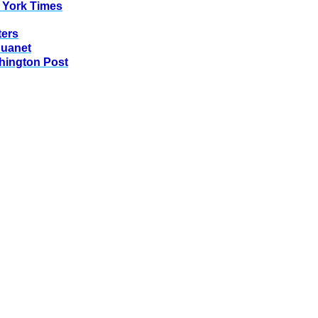
 York Times
ters
huanet
hington Post