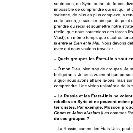
soutenons, en Syrie, autant de forces diver
impossible de comprendre qui est qui, et q
syrienne, de plus en plus complexe, a rend
cette raison, je suis certain que, du poin
prendre du recul et soumettre notre stratég
réelle, que nous soutenions des forces lié
Vlast), en même temps que d’autres forc
fil entre le Bien et le Mal
. Nous devons défi
avec qui nous voulons travailler.
– Quels groupes les États-Unis soutien
– Ô mon Dieu, bien trop de groupes. Je 
belligérants. Je crois vraiment que perso
à quoi nous avons affaire là-bas, mais sur 
comprendre. Une vision unilatérale de la si
– La Russie et les États-Unis ne voien
rebelles en Syrie et ne peuvent même 
terroristes. Par exemple, Moscou pro
Cham
et
Jaich al-Islam
[Les hommes libr
de ces groupes ?
– La Russie, comme les États-Unis, peut 