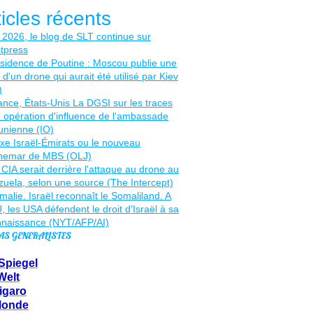
ticles récents
AS GENERALISTES
Spiegel
Welt
igaro
Monde