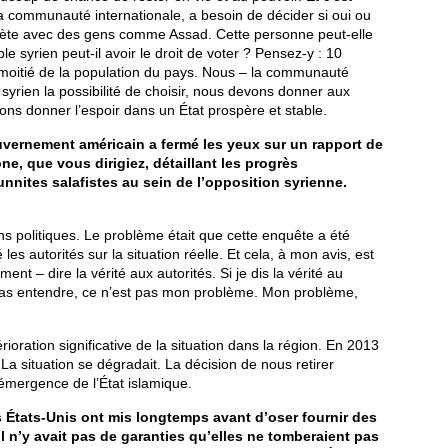
la communauté internationale, a besoin de décider si oui ou
ète avec des gens comme Assad. Cette personne peut-elle
le syrien peut-il avoir le droit de voter ? Pensez-y : 10
 moitié de la population du pays. Nous – la communauté
syrien la possibilité de choisir, nous devons donner aux
vons donner l’espoir dans un État prospère et stable.
uvernement américain a fermé les yeux sur un rapport de
, que vous dirigiez, détaillant les progrès
nites salafistes au sein de l’opposition syrienne.
sons politiques. Le problème était que cette enquête a été
s autorités sur la situation réelle. Et cela, à mon avis, est
nt – dire la vérité aux autorités. Si je dis la vérité au
e pas entendre, ce n’est pas mon problème. Mon problème,
oration significative de la situation dans la région. En 2013
 La situation se dégradait. La décision de nous retirer
l’émergence de l’État islamique.
s États-Unis ont mis longtemps avant d’oser fournir des
il n’y avait pas de garanties qu’elles ne tomberaient pas