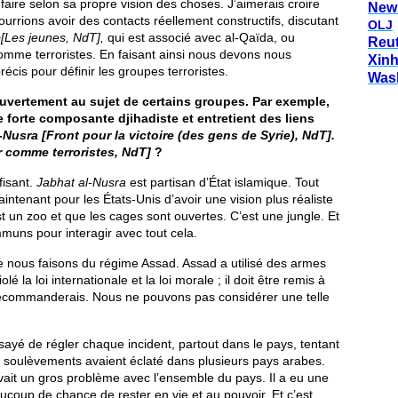
e faire selon sa propre vision des choses. J’aimerais croire
New
ourrions avoir des contacts réellement constructifs, discutant
OLJ
[Les jeunes, NdT],
qui est associé avec al-Qaïda, ou
Reu
omme terroristes. En faisant ainsi nous devons nous
Xin
cis pour définir les groupes terroristes.
Was
 ouvertement au sujet de certains groupes. Par exemple,
 forte composante djihadiste et entretient des liens
-Nusra [Front pour la victoire (des gens de Syrie), NdT].
r comme terroristes, NdT]
?
fisant.
Jabhat al-Nusra
est partisan d’État islamique. Tout
aintenant pour les États-Unis d’avoir une vision plus réaliste
t un zoo et que les cages sont ouvertes. C’est une jungle. Et
muns pour interagir avec tout cela.
 nous faisons du régime Assad. Assad a utilisé des armes
é la loi internationale et la loi morale ; il doit être remis à
e recommanderais. Nous ne pouvons pas considérer une telle
yé de régler chaque incident, partout dans le pays, tentant
s soulèvements avaient éclaté dans plusieurs pays arabes.
vait un gros problème avec l’ensemble du pays. Il a eu une
ucoup de chance de rester en vie et au pouvoir. Et c’est