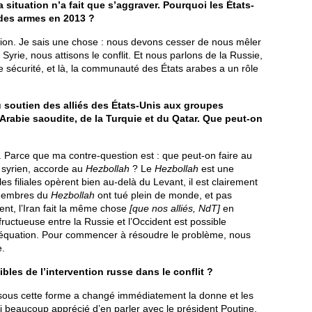
 situation n’a fait que s’aggraver. Pourquoi les États-
 des armes en 2013 ?
sion. Je sais une chose : nous devons cesser de nous mêler
Syrie, nous attisons le conflit. Et nous parlons de la Russie,
otre sécurité, et là, la communauté des États arabes a un rôle
u soutien des alliés des États-Unis aux groupes
Arabie saoudite, de la Turquie et du Qatar. Que peut-on
Parce que ma contre-question est : que peut-on faire au
e syrien, accorde au
Hezbollah
? Le
Hezbollah
est une
les filiales opèrent bien au-delà du Levant, il est clairement
 membres du
Hezbollah
ont tué plein de monde, et pas
t, l’Iran fait la même chose
[que nos alliés, NdT]
en
ructueuse entre la Russie et l’Occident est possible
 l’équation. Pour commencer à résoudre le problème, nous
e.
les de l’intervention russe dans le conflit ?
e sous cette forme a changé immédiatement la donne et les
i beaucoup apprécié d’en parler avec le président Poutine.