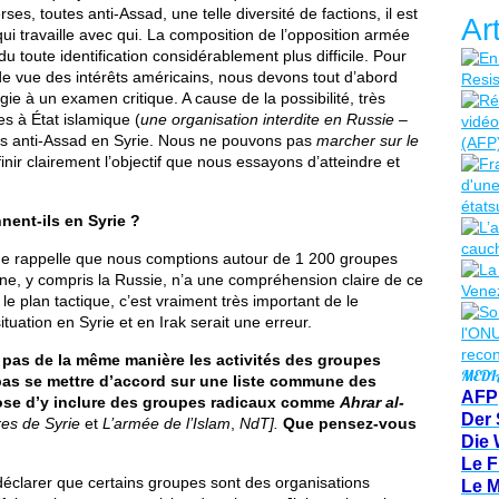
ses, toutes anti-Assad, une telle diversité de factions, il est
Ar
ui travaille avec qui. La composition de l’opposition armée
u toute identification considérablement plus difficile. Pour
t de vue des intérêts américains, nous devons tout d’abord
ie à un examen critique. A cause de la possibilité, très
es à État islamique (
une organisation interdite en Russie –
es anti-Assad en Syrie. Nous ne pouvons pas
marcher sur le
nir clairement l’objectif que nous essayons d’atteindre et
nent-ils en Syrie ?
me rappelle que nous comptions autour de 1 200 groupes
nne, y compris la Russie, n’a une compréhension claire de ce
le plan tactique, c’est vraiment très important de le
tuation en Syrie et en Irak serait une erreur.
t pas de la même manière les activités des groupes
MEDI
pas se mettre d’accord sur une liste commune des
AFP
pose d’y inclure des groupes radicaux comme
Ahrar al-
Der 
es de Syrie
et
L’armée de l’Islam
,
NdT].
Que pensez-vous
Die 
Le F
déclarer que certains groupes sont des organisations
Le 