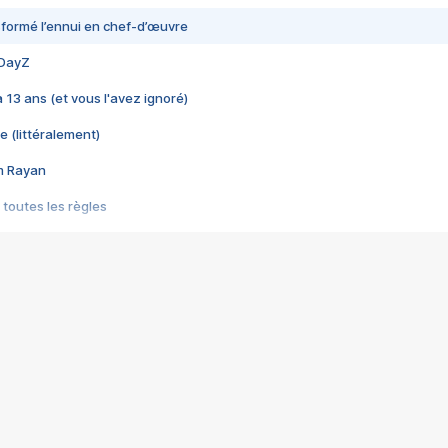
nsformé l’ennui en chef-d’œuvre
 DayZ
 a 13 ans (et vous l'avez ignoré)
e (littéralement)
im Rayan
 toutes les règles
s les jeux vidéo
us choquant de Rockstar ? - Le scandale BULLY
e plus moche de Steam
du RÊVE tourne au CAUCHEMAR
pendant 8 heures
it… à tort