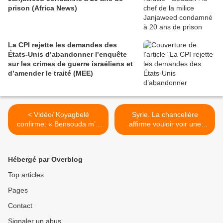
prison (Africa News)
La CPI rejette les demandes des
États-Unis d’abandonner l’enquête
sur les crimes de guerre israéliens et
d’amender le traité (MEE)
< Vidéo/ Koyagbelé
Syrie. La chancelière
confirme: « Bensouda m’a
affirme vouloir voir une
dit qu’il n’y a rien contre
zone tampon qui abriterait
Gbagbo ». « Je suis prêt à
les réfugiés (Press TV) >
témoigner à la CPI ».« Elle
Hébergé par Overblog
ne peut pas contester cela
» (Ivoire Business)
Top articles
Pages
Contact
Signaler un abus