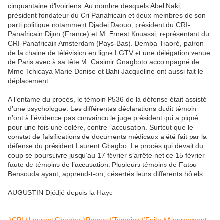
cinquantaine d'Ivoiriens. Au nombre desquels Abel Naki,
président fondateur du Cri Panafricain et deux membres de son
parti politique notamment Djadei Daouo, président du CRI-
Panafricain Dijon (France) et M. Ernest Kouassi, représentant du
CRI-Panafricain Amsterdam (Pays-Bas). Demba Traoré, patron
de la chaine de télévision en ligne LGTV et une délégation venue
de Paris avec à sa tête M. Casimir Gnagboto accompagné de
Mme Tchicaya Marie Denise et Bahi Jacqueline ont aussi fait le
déplacement.
A l’entame du procès, le témoin P536 de la défense était assisté
d’une psychologue. Les différentes déclarations dudit témoin
n’ont à l’évidence pas convaincu le juge président qui a piqué
pour une fois une colère, contre l’accusation. Surtout que le
constat de falsifications de documents médicaux a été fait par la
défense du président Laurent Gbagbo. Le procès qui devait du
coup se poursuivre jusqu’au 17 février s’arrête net ce 15 février
faute de témoins de l’accusation. Plusieurs témoins de Fatou
Bensouda ayant, apprend-t-on, désertés leurs différents hôtels.
AUGUSTIN Djédjé depuis la Haye
#CPI
#Laurent Gbagbo
#Proces
#Temoins
#Fuite
#Ajournement