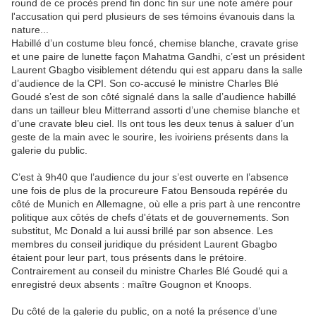
round de ce procès prend fin donc fin sur une note amère pour
l'accusation qui perd plusieurs de ses témoins évanouis dans la
nature...
Habillé d’un costume bleu foncé, chemise blanche, cravate grise
et une paire de lunette façon Mahatma Gandhi, c’est un président
Laurent Gbagbo visiblement détendu qui est apparu dans la salle
d’audience de la CPI. Son co-accusé le ministre Charles Blé
Goudé s’est de son côté signalé dans la salle d’audience habillé
dans un tailleur bleu Mitterrand assorti d’une chemise blanche et
d’une cravate bleu ciel. Ils ont tous les deux tenus à saluer d’un
geste de la main avec le sourire, les ivoiriens présents dans la
galerie du public.
C’est à 9h40 que l’audience du jour s’est ouverte en l’absence
une fois de plus de la procureure Fatou Bensouda repérée du
côté de Munich en Allemagne, où elle a pris part à une rencontre
politique aux côtés de chefs d'états et de gouvernements. Son
substitut, Mc Donald a lui aussi brillé par son absence. Les
membres du conseil juridique du président Laurent Gbagbo
étaient pour leur part, tous présents dans le prétoire.
Contrairement au conseil du ministre Charles Blé Goudé qui a
enregistré deux absents : maître Gougnon et Knoops.
Du côté de la galerie du public, on a noté la présence d’une