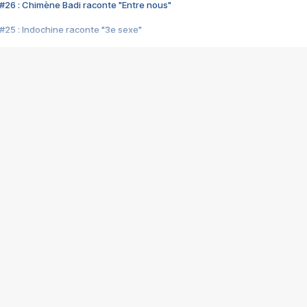
#26 : Chimène Badi raconte "Entre nous"
#25 : Indochine raconte "3e sexe"
#24 : Zaho raconte "C'est chelou"
#23 : Patrick Bruel raconte "Au café des délices"
#22 : Kyo raconte "Le chemin"
#21 : Nolwenn Leroy raconte "Cassé"
#20 : Patrick Hernandez raconte "Born to be alive"
#19 : Lorie raconte "Près de moi"
#18 : Michael Jones raconte "A nos actes manqués" (avec Jean-Jacque
#17 : Khaled raconte "Aïcha"
#16 : Corneille raconte "Parce qu'on vient de loin"
#15 : Indochine raconte "L'aventurier"
14 : Lorie raconte "Sur un air latino"