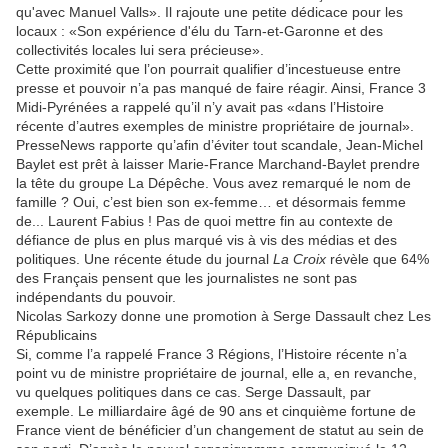
qu'avec Manuel Valls». Il rajoute une petite dédicace pour les
locaux : «Son expérience d'élu du Tarn-et-Garonne et des
collectivités locales lui sera précieuse».
Cette proximité que l’on pourrait qualifier d’incestueuse entre
presse et pouvoir n’a pas manqué de faire réagir. Ainsi, France 3
Midi-Pyrénées a rappelé qu’il n’y avait pas «dans l’Histoire
récente d’autres exemples de ministre propriétaire de journal».
PresseNews rapporte qu’afin d’éviter tout scandale, Jean-Michel
Baylet est prêt à laisser Marie-France Marchand-Baylet prendre
la tête du groupe La Dépêche. Vous avez remarqué le nom de
famille ? Oui, c’est bien son ex-femme… et désormais femme
de... Laurent Fabius ! Pas de quoi mettre fin au contexte de
défiance de plus en plus marqué vis à vis des médias et des
politiques. Une récente étude du journal
La Croix
révèle que 64%
des Français pensent que les journalistes ne sont pas
indépendants du pouvoir.
Nicolas Sarkozy donne une promotion à Serge Dassault chez Les
Républicains
Si, comme l’a rappelé France 3 Régions, l’Histoire récente n’a
point vu de ministre propriétaire de journal, elle a, en revanche,
vu quelques politiques dans ce cas. Serge Dassault, par
exemple. Le milliardaire âgé de 90 ans et cinquième fortune de
France vient de bénéficier d’un changement de statut au sein de