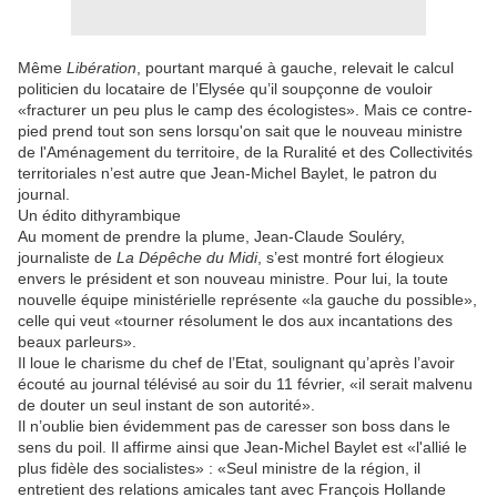
Même
Libération
, pourtant marqué à gauche, relevait le calcul
politicien du locataire de l’Elysée qu’il soupçonne de vouloir
«fracturer un peu plus le camp des écologistes». Mais ce contre-
pied prend tout son sens lorsqu'on sait que le nouveau ministre
de l'Aménagement du territoire, de la Ruralité et des Collectivités
territoriales n’est autre que Jean-Michel Baylet, le patron du
journal.
Un édito dithyrambique
Au moment de prendre la plume, Jean-Claude Souléry,
journaliste de
La Dépêche du Midi
, s’est montré fort élogieux
envers le président et son nouveau ministre. Pour lui, la toute
nouvelle équipe ministérielle représente «la gauche du possible»,
celle qui veut «tourner résolument le dos aux incantations des
beaux parleurs».
Il loue le charisme du chef de l’Etat, soulignant qu’après l’avoir
écouté au journal télévisé au soir du 11 février, «il serait malvenu
de douter un seul instant de son autorité».
Il n’oublie bien évidemment pas de caresser son boss dans le
sens du poil. Il affirme ainsi que Jean-Michel Baylet est «l'allié le
plus fidèle des socialistes» : «Seul ministre de la région, il
entretient des relations amicales tant avec François Hollande