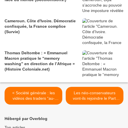
Cameroun. Côte d'Ivoire. Démocratie
confisquée, la France complice
(Survie)
Thomas Deltombe : « Emmanuel
Macron pratique le “memory
washing” en direction de l’Afrique »
(Histoire Coloniale.net)
< Société générale : les
Les néo-conservateurs
vidéos des traders “au-
vont-ils rejoindre le Parti
dessus des lois” (Les
démocrate ? (Voltaire.net) >
Inrocks)
Hébergé par Overblog
Top articles