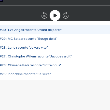
#30 : Eve Angeli raconte "Avant de partir"
#29 : MC Solaar raconte "Bouge de là"
28 : Lorie raconte "Je vais vite"
#27 : Christophe Willem raconte "Jacques a dit"
#26 : Chimène Badi raconte "Entre nous"
#25 : Indochine raconte "3e sexe"
#24 : Zaho raconte "C'est chelou"
#23 : Patrick Bruel raconte "Au café des délices"
#22 : Kyo raconte "Le chemin"
#21 : Nolwenn Leroy raconte "Cassé"