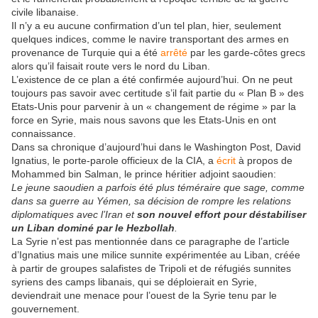
civile libanaise.
Il n’y a eu aucune confirmation d’un tel plan, hier, seulement
quelques indices, comme le navire transportant des armes en
provenance de Turquie qui a été
arrêté
par les garde-côtes grecs
alors qu’il faisait route vers le nord du Liban.
L’existence de ce plan a été confirmée aujourd’hui. On ne peut
toujours pas savoir avec certitude s’il fait partie du « Plan B » des
Etats-Unis pour parvenir à un « changement de régime » par la
force en Syrie, mais nous savons que les Etats-Unis en ont
connaissance.
Dans sa chronique d’aujourd’hui dans le Washington Post, David
Ignatius, le porte-parole officieux de la CIA, a
écrit
à propos de
Mohammed bin Salman, le prince héritier adjoint saoudien:
Le jeune saoudien a parfois été plus téméraire que sage, comme
dans sa guerre au Yémen, sa décision de rompre les relations
diplomatiques avec l’Iran et
son nouvel effort pour déstabiliser
un Liban dominé par le Hezbollah
.
La Syrie n’est pas mentionnée dans ce paragraphe de l’article
d’Ignatius mais une milice sunnite expérimentée au Liban, créée
à partir de groupes salafistes de Tripoli et de réfugiés sunnites
syriens des camps libanais, qui se déploierait en Syrie,
deviendrait une menace pour l’ouest de la Syrie tenu par le
gouvernement.