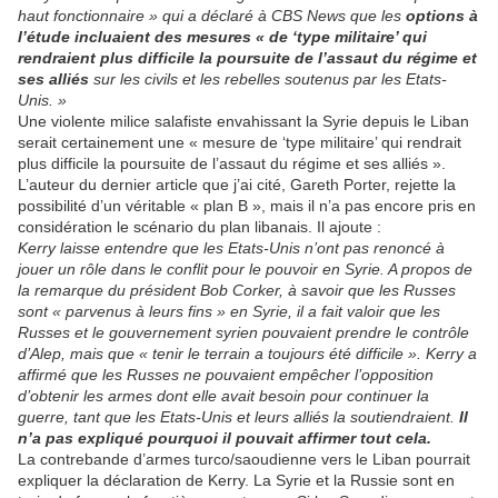
haut fonctionnaire » qui a déclaré à CBS News que les
options à
l’étude incluaient des mesures « de ‘type militaire’ qui
rendraient plus difficile la poursuite de
l’assaut
du régime et
ses alliés
sur les civils et les rebelles soutenus par les Etats-
Unis. »
Une violente milice salafiste envahissant la Syrie depuis le Liban
serait certainement une « mesure de ‘type militaire’ qui rendrait
plus difficile la poursuite de l’assaut du régime et ses alliés ».
L’auteur du dernier article que j’ai cité, Gareth Porter, rejette la
possibilité d’un véritable « plan B », mais il n’a pas encore pris en
considération le scénario du plan libanais. Il ajoute :
Kerry laisse entendre que les Etats-Unis n’ont pas renoncé à
jouer un rôle dans le conflit pour le pouvoir en Syrie. A propos de
la remarque du président Bob Corker, à savoir que les Russes
sont « parvenus à leurs fins » en Syrie, il a fait valoir que les
Russes et le gouvernement syrien pouvaient prendre le contrôle
d’Alep, mais que « tenir le terrain a toujours été difficile ». Kerry a
affirmé que les Russes ne pouvaient empêcher l’opposition
d’obtenir les armes dont elle avait besoin pour continuer la
guerre, tant que les Etats-Unis et leurs alliés la soutiendraient.
Il
n’a pas expliqué pourquoi il pouvait affirmer tout cela.
La contrebande d’armes turco/saoudienne vers le Liban pourrait
expliquer la déclaration de Kerry. La Syrie et la Russie sont en