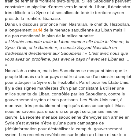
train de fermer la frontière syro-turque. Si les Saoudiens peuvent
construire un pipeline d’armes vers le nord du Liban, il deviendra
très difficile à la Syrie et à ses alliés de tenir le territoire syrien
près de la frontière libanaise.
Dans un discours prononcé hier, Nasrallah, le chef du Hezbollah,
a longuement
parlé
de la menace saoudienne au Liban mais il
n’a pas mentionné le plan de la milice sunnite:
« L’Arabie saoudite traite le Liban comme elle traite le Yémen, la
Syrie, l’Irak, et le Bahreïn », a conclu Sayyed Nasrallah en
s’adressant directement aux Saoudiens : « C’est avec nous que
vous avez un problème, pas avec le pays ni avec les Libanais …
»
Nasrallah a raison, mais les Saoudiens se moquent bien que le
peuple libanais ou leur pays souffre à cause d’un sinistre complot
pour attaquer la Syrie et le Hezbollah. Pareil pour les États-Unis.
Il y a des signes manifestes d’un plan consistant à utiliser une
milice sunnite du Liban, contrôlée par les Saoudiens, contre le
gouvernement syrien et ses partisans. Les Etats-Unis sont, à
mon avis, très probablement impliqués dans ce complot. Mais
nous ne savons pas encore si ce projet sera jamais mis en
œuvre. La récente menace saoudienne d’envoyer son armée en
Syrie s’est avérée n’être qu’une pure campagne de
(dés)information pour déstabiliser le camp du gouvernement
syrien. Les récentes révélations sur le plan au Liban et sur le «