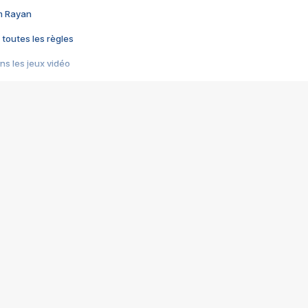
im Rayan
 toutes les règles
s les jeux vidéo
us choquant de Rockstar ? - Le scandale BULLY
e plus moche de Steam
du RÊVE tourne au CAUCHEMAR
pendant 8 heures
it… à tort
umiliés par un jeu vidéo
ire - Final Fantasy 8
ti un empire - Age of Empires
story DOFUS