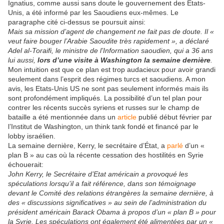
Ignatius, comme aussi sans doute le gouvernement des Etats-
Unis, a été informé par les Saoudiens eux-mêmes. Le
paragraphe cité ci-dessus se poursuit ainsi:
Mais sa mission d’agent de changement ne fait pas de doute. Il «
veut faire bouger l’Arabie Saoudite très rapidement », a déclaré
Adel al-Toraifi, le ministre de l’Information saoudien, qui a 36 ans
lui aussi,
lors d’une visite à Washington la semaine dernière
.
Mon intuition est que ce plan est trop audacieux pour avoir grandi
seulement dans l’esprit des régimes turcs et saoudiens. A mon
avis, les Etats-Unis US ne sont pas seulement informés mais ils
sont profondément impliqués. La possibilité d’un tel plan pour
contrer les récents succès syriens et russes sur le champ de
bataille a été mentionnée dans un
article
publié début février par
l’Institut de Washington, un think tank fondé et financé par le
lobby israélien.
La semaine dernière, Kerry, le secrétaire d’État, a
parlé
d’un «
plan B » au cas où la récente cessation des hostilités en Syrie
échouerait:
John Kerry, le Secrétaire d’Etat américain a provoqué les
spéculations lorsqu’il a fait référence, dans son témoignage
devant le Comité des relations étrangères la semaine dernière, à
des « discussions significatives » au sein de l’administration du
président américain Barack Obama à propos d’un « plan B » pour
la Syrie. Les spéculations ont également été alimentées par un «