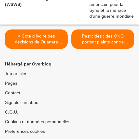
(WSWS)
< Côte d'Ivoire des
Pesticides : des ONG
décisions de Ouattara
portent plainte contre
inquiètent – Pourquoi
Monsanto et l'Europe
privatiser quand tout va
(Sciences et Avenir) >
bien ? (Connection
Hébergé par Overblog
ivoirienne)
Top articles
Pages
Contact
Signaler un abus
C.G.U.
Cookies et données personnelles
Préférences cookies