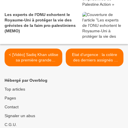
Les experts de l'ONU exhortent le
Royaume-Uni à protéger la vie des
grévistes de la faim pro-palestiniens
(MEMO)
< [Vidéo] Sadiq Khan utilise
Etat d’urgence : la colère
sa première grande
des derniers assignés à
interview pour attaquer
résidence (Le Monde) >
Jeremy Corbyn (The
Independent)
Hébergé par Overblog
Top articles
Pages
Contact
Signaler un abus
C.G.U.