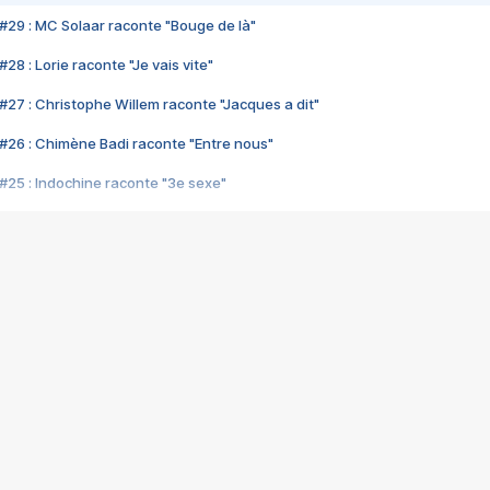
#29 : MC Solaar raconte "Bouge de là"
28 : Lorie raconte "Je vais vite"
#27 : Christophe Willem raconte "Jacques a dit"
#26 : Chimène Badi raconte "Entre nous"
#25 : Indochine raconte "3e sexe"
#24 : Zaho raconte "C'est chelou"
#23 : Patrick Bruel raconte "Au café des délices"
#22 : Kyo raconte "Le chemin"
#21 : Nolwenn Leroy raconte "Cassé"
#20 : Patrick Hernandez raconte "Born to be alive"
#19 : Lorie raconte "Près de moi"
#18 : Michael Jones raconte "A nos actes manqués" (avec Jean-Jacque