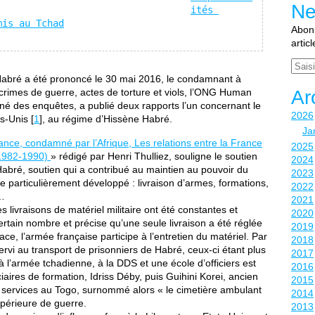
Ne
ités 
mis au Tchad
Abonn
artic
Email
 Habré a été prononcé le 30 mai 2016, le condamnant à
 crimes de guerre, actes de torture et viols, l’ONG Human
Ar
né des enquêtes, a publié deux rapports l’un concernant le
2026
s-Unis [
1
], au régime d’Hissène Habré.
Ja
rance, condamné par l’Afrique, Les relations entre la France
2025
(1982-1990)
» rédigé par Henri Thulliez, souligne le soutien
2024
 Habré, soutien qui a contribué au maintien au pouvoir du
2023
aire particulièrement développé : livraison d’armes, formations,
2022
e…
2021
les livraisons de matériel militaire ont été constantes et
2020
rtain nombre et précise qu’une seule livraison a été réglée
2019
ace, l’armée française participe à l’entretien du matériel. Par
2018
servi au transport de prisonniers de Habré, ceux-ci étant plus
2017
 l’armée tchadienne, à la DDS et une école d’officiers est
2016
aires de formation, Idriss Déby, puis Guihini Korei, ancien
2015
es services au Togo, surnommé alors « le cimetière ambulant
2014
upérieure de guerre.
2013