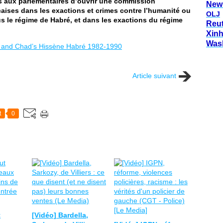
s aux parlementaires d’ouvrir une commission
New
çaises dans les exactions et crimes contre l’humanité ou
OLJ
 le régime de Habré, et dans les exactions du régime
Reu
Xin
Was
es and Chad’s Hissène Habré 1982-1990
Article suivant
t
0
t
[Vidéo] Bardella,