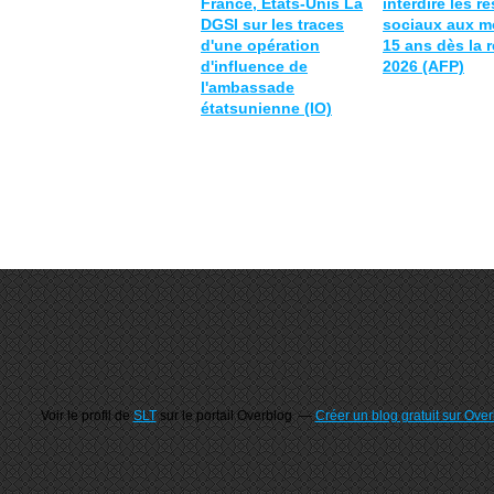
France, États-Unis La
interdire les r
DGSI sur les traces
sociaux aux m
d'une opération
15 ans dès la 
d'influence de
2026 (AFP)
l'ambassade
étatsunienne (IO)
Voir le profil de
SLT
sur le portail Overblog
Créer un blog gratuit sur Ove