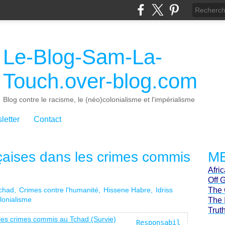
Le-Blog-Sam-La-
Touch.over-blog.com
Blog contre le racisme, le (néo)colonialisme et l'impérialisme
letter
Contact
çaises dans les crimes commis
ME
Afri
Off 
chad
Crimes contre l'humanité
Hissene Habre
Idriss
The 
lonialisme
The 
Trut
Responsabil