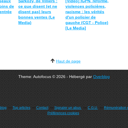
éseaux
Sarkozy, de Villiers :
[Vidéo] IGPN, réforme,
oins de
ce que disent (et ne
violences policières,
rentrée
disent pas) leurs
racisme : les vérités
bonnes ventes (Le
d'un policier de
Media)
gauche (CGT - Police)
[Le Media]
Haut de page
Theme: Autofocus © 2026 - Hébergé par
Overblog
rblog
Top articles
Contact
Signaler un abus
C.G.U.
Rémunération e
Préférences cookies