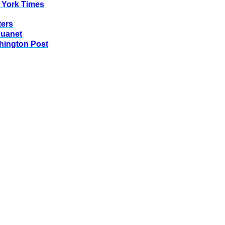
 York Times
ters
huanet
hington Post