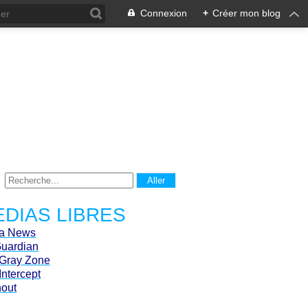
Connexion
+
Créer mon blog
DIAS LIBRES
ca News
Guardian
Gray Zone
Intercept
hout