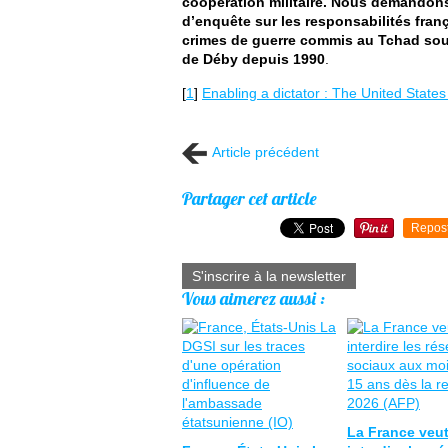
coopération militaire. Nous demandon
d’enquête sur les responsabilités fran
crimes de guerre commis au Tchad sous
de Déby depuis 1990
.
[
1
]
Enabling a dictator : The United Stat
Article précédent
Partager cet article
Repos
S'inscrire à la newsletter
Vous aimerez aussi :
La France veu