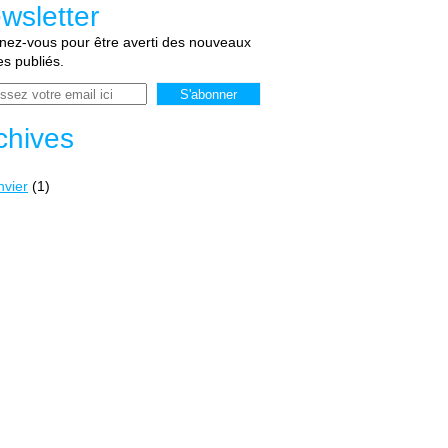
wsletter
ez-vous pour être averti des nouveaux
les publiés.
chives
nvier
(1)