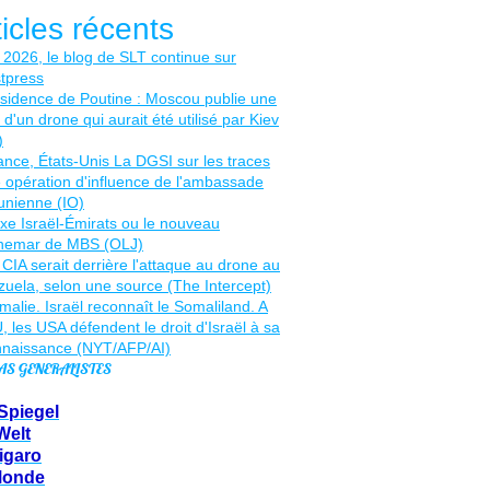
ticles récents
AS GENERALISTES
Spiegel
Welt
igaro
Monde