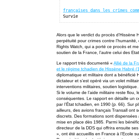
françaises dans les crimes com
Survie
Alors que le verdict du procès d’Hissène
perpétuité pour crimes contre l’humanité,
Rights Watch, qui a porté ce procès et me
soutien de la France, l’autre celui des Etat
Le rapport très documenté «
Allié de la F
et le régime tchadien de Hissène Habré 
diplomatique et militaire dont a bénéficié
dictateur et s’est opéré via un volet milit
interventions militaires, soutien logistiqu
Si le volume de l’aide militaire reste flou, 
conséquentes. Le rapport en détaille un ce
par l’État tchadien, en 1990 (p. 66). Sur pl
ailleurs, des avions français Transall ont 
discrets. Des formations sont dispensées à
mise en place dès 1985. Parmi les bénéfici
directeur de la DDS qui offrira ensuite s
», ont été accueillis en France à l’Ecole s