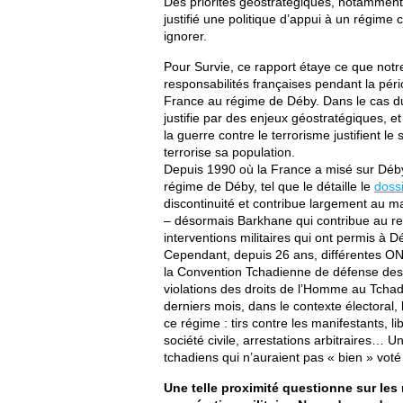
Des priorités géostratégiques, notamment 
justifié une politique d’appui à un régime
ignorer.
Pour Survie, ce rapport étaye ce que notr
responsabilités françaises pendant la pério
France au régime de Déby. Dans le cas d
justifie par des enjeux géostratégiques, et
la guerre contre le terrorisme justifient le
terrorise sa population.
Depuis 1990 où la France a misé sur Déby 
régime de Déby, tel que le détaille le
doss
discontinuité et contribue largement au ma
– désormais Barkhane qui contribue au ren
interventions militaires qui ont permis à
Cependant, depuis 26 ans, différentes ON
la Convention Tchadienne de défense des 
violations des droits de l’Homme au Tchad
derniers mois, dans le contexte électoral, 
ce régime : tirs contre les manifestants, l
société civile, arrestations arbitraires… Un
tchadiens qui n’auraient pas « bien » voté 
Une telle proximité questionne sur les 