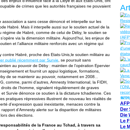
des enjeux d’influence face à la Libye et aux Etats-Unis, ont
Ar
 coupable de crimes que les autorités françaises ne pouvaient
e association a sans cesse dénoncé et interpelle sur les
de Habré. Mais il interpelle aussi sur le soutien actuel de la
u régime de Habré, comme de celui de Déby, le soutien se
 s’opère via la dimension militaire. Aujourd’hui, les enjeux de
 soutien et l’alliance militaire renforcés avec un régime qui
contre Habré, proche des Etats-Unis,le soutien militaire au
ier publié récemment par Survie
, se poursuit sans
intien au pouvoir de Déby : maintien de l’opération Epervier
seignement et fournit un appui logistique, formations,
 Déby de se maintenir au pouvoir, notamment en 2008...
G, comme, parmi d’autres, Amnesty International, la FIDH,
droits de l’homme, signalent régulièrement de graves
 et Survie dénonce ce soutien à la dictature tchadienne. Ces
MEDI
les pratiques répressives illustrent de nouveau les réalités de
AFP
iberté d’expression quasi inexistante, menaces contre la
Der 
 rapport d’Amnesty alerte sur la disparition de militaires
Die 
lors des élections.
Le F
responsabilités de la France au Tchad, à travers sa
Le 