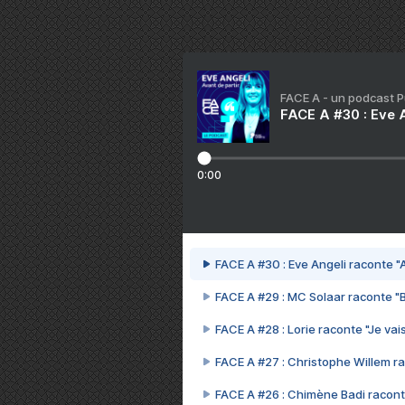
FACE A - un podcast 
FACE A #30 : Eve A
0:00
FACE A #30 : Eve Angeli raconte "A
FACE A #29 : MC Solaar raconte "
FACE A #28 : Lorie raconte "Je vais
FACE A #27 : Christophe Willem ra
FACE A #26 : Chimène Badi racont