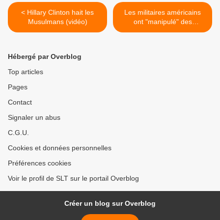
< Hillary Clinton hait les
Les militaires américains
Musulmans (vidéo)
ont "manipulé" des
renseignements sur l'EI,
accuse un rapport (AFP) >
Hébergé par Overblog
Top articles
Pages
Contact
Signaler un abus
C.G.U.
Cookies et données personnelles
Préférences cookies
Voir le profil de SLT sur le portail Overblog
Créer un blog sur Overblog