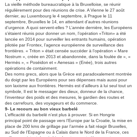
La vieille méthode bureaucratique à la Bruxelloise, se réunir
régulièrement pour des réunions de crise. A Vienne le 27 août
dernier, au Luxembourg le 4 septembre, à Prague le 11
septembre, Bruxelles le 14, en attendant d’autres réunions
d’urgence. A quoi servent-elles ? L’année dernière, les Européens
s’étaient réunis pour donner un nom, l’opération «Triton» a été
lancée en 2014 pour surveiller les entrants humains, opération
pilotée par Frontex, l’agence européenne de surveillance des
frontières. « Triton » était censée succéder à l’opération « Mare
Nostrum », créée en 2013 et abandonnée, dans la foulée de », «
Hermès », « Poséidon et « Aenesas » (Enée), trois autres
opérations de containment.
Des noms grecs, alors que la Grèce est paradoxalement montrée
du doigt par les Européens pour ses dépenses mais aussi pour
son laxisme aux frontières. Hermès est d’ailleurs à lui seul tout un
symbole, Il est le messager des dieux, donneur de la chance,
l’inventeur des poids et des mesures, le gardien des routes et
des carrefours, des voyageurs et du commerce.
9- Le recours au bon vieux barbelé
L’efficacité du barbelé n’est plus à prouver. Si en Hongrie
principal point de passage vers l’Europe par la Croatie, la mise en
place de 200 kms de grillage par l’armée a fait réagir Bruxelles,
au Sud de l’Espagne ou à Calais dans le Nord de la France, ces