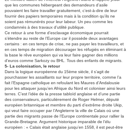
que les communes hébergeant des demandeurs d’asile
pouvaient les faire travailler gratuitement, c’est-à-dire de leur
fournir des papiers temporaires mais à la condition qu’ils ne
soient pas rémunérés pour leur labeur. Un peu comme les
condamnés à des travaux d’utilité publique.
Ce retour à une forme d’esclavage économique pourrait
s’étendre au reste de l’Europe car il possède deux avantages
certains : en ces temps de crise, ne pas payer les travailleurs, et
en ces temps de migration décourager les réfugiés en éliminant à
la base le rêve européen qui va leur faire gagner des millions
d’euros comme Sarkozy ou BHL. Tous des enfants de migrants.
5- La colonisation, le retour
Dans la logique européenne du 15ème siècle, il s’agit de
pourchasser les assaillants sur leur propre territoire, comme l’a
fait l’Espagne catholique en refoulant les Maures d’Andalousie
pour les attaquer jusqu’en Afrique du Nord et coloniser ainsi leurs
terres. C’est l’idée de la presse tabloïd anglaise et d’une partie
des conservateurs, particulièrement de Roger Helmer, député
européen britannique et membre du parti d’extrême droite Ukip,
qui veut faire occuper par l’Angleterre la ville de Calais où une
partie des migrants passe de l’Europe continentale pour rallier la
Grande-Bretagne. Argument historique imparable de l’élu
européen : « Calais était anglaise jusqu’en 1558, il est peut-être