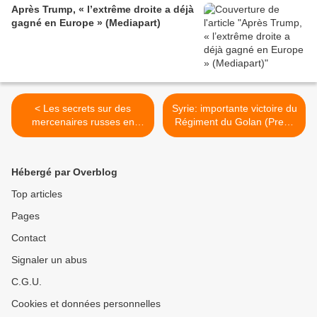
Après Trump, « l’extrême droite a déjà
gagné en Europe » (Mediapart)
< Les secrets sur des
Syrie: importante victoire du
mercenaires russes en
Régiment du Golan (Press
Syrie dévoilés à Sky News
TV) >
par... un acteur
(Sputniknews)
Hébergé par Overblog
Top articles
Pages
Contact
Signaler un abus
C.G.U.
Cookies et données personnelles