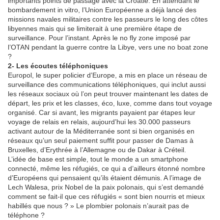
importants points de passage avec la Croatie. En attendant le
bombardement in vitro, l’Union Européenne a déjà lancé des
missions navales militaires contre les passeurs le long des côtes
libyennes mais qui se limiterait à une première étape de
surveillance. Pour l’instant. Après le no fly zone imposé par
l’OTAN pendant la guerre contre la Libye, vers une no boat zone
?
2- Les écoutes téléphoniques
Europol, le super policier d’Europe, a mis en place un réseau de
surveillance des communications téléphoniques, qui inclut aussi
les réseaux sociaux où l’on peut trouver maintenant les dates de
départ, les prix et les classes, éco, luxe, comme dans tout voyage
organisé. Car si avant, les migrants payaient par étapes leur
voyage de relais en relais, aujourd’hui les 30.000 passeurs
activant autour de la Méditerranée sont si bien organisés en
réseaux qu’un seul paiement suffit pour passer de Damas à
Bruxelles, d’Erythrée à l’Allemagne ou de Dakar à Créteil.
L’idée de base est simple, tout le monde a un smartphone
connecté, même les réfugiés, ce qui a d’ailleurs étonné nombre
d’Européens qui pensaient qu’ils étaient démunis. A l’image de
Lech Walesa, prix Nobel de la paix polonais, qui s’est demandé
comment se fait-il que ces réfugiés « sont bien nourris et mieux
habillés que nous ? » Le plombier polonais n’aurait pas de
téléphone ?