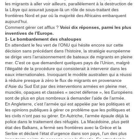
les migrants à aller voir ailleurs, parallèlement à la destruction de
la Libye qui assurait jusque-là un rôle de sous-traitant des
frontières Nord et par où la majorité des Africains embarquent
aujourd’hui.
Comment gérer cet afflux ?
Voici dix réponses, parmi les plus
inventives de l’Europe.
1- Le bombardement des chaloupes
En attendant le feu vert de l’ONU qui hésite encore sur cette
décision sans précédant dans l’histoire, la stratégie européenne
se dirige vers l’arraisonnement de bateaux de migrants en pleine
mer. C’est ce que demandent quelques pays de l’Union, malgré
l’illégalité de la procédure qui consisterait à intervenir dans les
eaux internationales. Invoquant le modèle australien qui a réussi
à réduire presque à zéro le flux de migrants en provenance
d’Asie du Sud Est par des interventions armées en pleine mer,
musclés, opaques et classées « secret défense », les Européens
sont de plus en plus nombreux à demander l’aide de l’armée.
En Angleterre, c’est l’armée qui est appelée par les politiques et
les opinions publiques à gérer ce problème que les politiques et
les civils n’ont pas su gérer. En Autriche, l’armée épaule déjà la
police dans le traitement des réfugiés. La Macédoine, plus petit
état des Balkans, a fermé ses frontières avec la Grèce et la
Serbie et déclaré l’état d’urgence dans son pays, l’un des plus