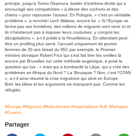
principe, jusqu’à Tomio Okamura, leader d’extrême-droite qui a
encouragé ses compatriotes « à élever des cochons et des
chiens » pour repousser l’assaut. En Pologne, « c’est un véritable
problème », a renchéri Lech Walesa, encore lui. « Si l’Europe ne
ferme pas ses frontières, des millions de migrants vont venir ici et
ils n’hésiteront pas à imposer leurs coutumes, y compris les
décapitations », a-t-il prédit à la Houellebecq. En attendant peut-
être un profiling plus serré, l’accueil uniquement de jeunes
femmes de 20 ans faisait du 95C par exemple, le Premier
ministre slovaque Robert Fico qui s’est fait tirer les oreilles là
encore par Bruxelles sur cette méthode eugénique, a posé la
question qui tue : « mais qui a bombardé la Libye, qui a créé des
problèmes en Afrique du Nord ? La Slovaquie ? Non, c’est l’OTAN
», a-t-il ainsi résumé la crise migratoire qui sévit en Europe.
Bref, les idées et les arguments ne manquent pas. Comme les
réfugiés.
#Europe
#Migrants
#Refoulement
#Impérialisme
#UE
#Refugies
#Guerre
Partager