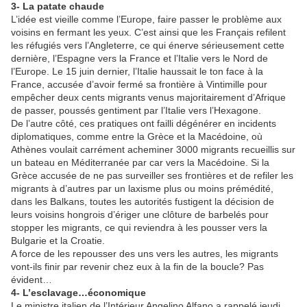
3- La patate chaude
L’idée est vieille comme l’Europe, faire passer le problème aux
voisins en fermant les yeux. C’est ainsi que les Français refilent
les réfugiés vers l’Angleterre, ce qui énerve sérieusement cette
dernière, l’Espagne vers la France et l’Italie vers le Nord de
l’Europe. Le 15 juin dernier, l’Italie haussait le ton face à la
France, accusée d’avoir fermé sa frontière à Vintimille pour
empêcher deux cents migrants venus majoritairement d’Afrique
de passer, poussés gentiment par l’Italie vers l’Hexagone.
De l’autre côté, ces pratiques ont failli dégénérer en incidents
diplomatiques, comme entre la Grèce et la Macédoine, où
Athènes voulait carrément acheminer 3000 migrants recueillis sur
un bateau en Méditerranée par car vers la Macédoine. Si la
Grèce accusée de ne pas surveiller ses frontières et de refiler les
migrants à d’autres par un laxisme plus ou moins prémédité,
dans les Balkans, toutes les autorités fustigent la décision de
leurs voisins hongrois d’ériger une clôture de barbelés pour
stopper les migrants, ce qui reviendra à les pousser vers la
Bulgarie et la Croatie.
A force de les repousser des uns vers les autres, les migrants
vont-ils finir par revenir chez eux à la fin de la boucle? Pas
évident…
4- L’esclavage…économique
Le ministre italien de l’Intérieur Angelino Alfano a rappelé jeudi