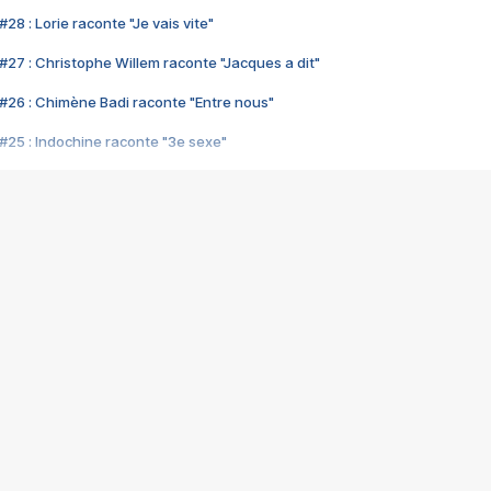
28 : Lorie raconte "Je vais vite"
#27 : Christophe Willem raconte "Jacques a dit"
#26 : Chimène Badi raconte "Entre nous"
#25 : Indochine raconte "3e sexe"
#24 : Zaho raconte "C'est chelou"
#23 : Patrick Bruel raconte "Au café des délices"
#22 : Kyo raconte "Le chemin"
#21 : Nolwenn Leroy raconte "Cassé"
#20 : Patrick Hernandez raconte "Born to be alive"
#19 : Lorie raconte "Près de moi"
#18 : Michael Jones raconte "A nos actes manqués" (avec Jean-Jacque
#17 : Khaled raconte "Aïcha"