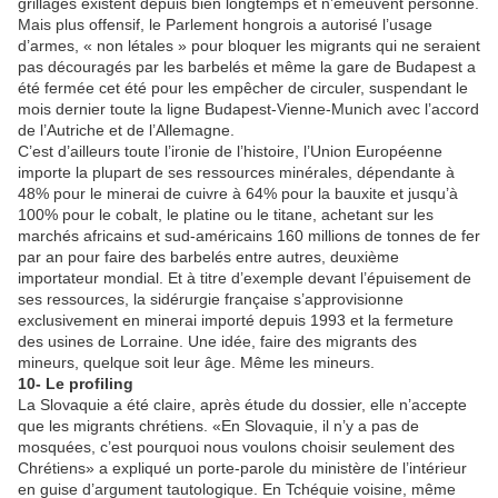
grillages existent depuis bien longtemps et n’émeuvent personne.
Mais plus offensif, le Parlement hongrois a autorisé l’usage
d’armes, « non létales » pour bloquer les migrants qui ne seraient
pas découragés par les barbelés et même la gare de Budapest a
été fermée cet été pour les empêcher de circuler, suspendant le
mois dernier toute la ligne Budapest-Vienne-Munich avec l’accord
de l’Autriche et de l’Allemagne.
C’est d’ailleurs toute l’ironie de l’histoire, l’Union Européenne
importe la plupart de ses ressources minérales, dépendante à
48% pour le minerai de cuivre à 64% pour la bauxite et jusqu’à
100% pour le cobalt, le platine ou le titane, achetant sur les
marchés africains et sud-américains 160 millions de tonnes de fer
par an pour faire des barbelés entre autres, deuxième
importateur mondial. Et à titre d’exemple devant l’épuisement de
ses ressources, la sidérurgie française s’approvisionne
exclusivement en minerai importé depuis 1993 et la fermeture
des usines de Lorraine. Une idée, faire des migrants des
mineurs, quelque soit leur âge. Même les mineurs.
10- Le profiling
La Slovaquie a été claire, après étude du dossier, elle n’accepte
que les migrants chrétiens. «En Slovaquie, il n’y a pas de
mosquées, c’est pourquoi nous voulons choisir seulement des
Chrétiens» a expliqué un porte-parole du ministère de l’intérieur
en guise d’argument tautologique. En Tchéquie voisine, même