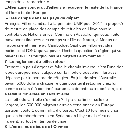
temps de la reprendre. »
L’Allemagne songerait d’ailleurs à récupérer le reste de la France
et Rome toute l’Europe.
6- Des camps dans les pays de départ
François Fillon, candidat à la primaire UMP pour 2017, a proposé
de mettre en place des camps de réfugiés en Libye sous le
contrôle des Nations unies. Comme en Australie, qui sous-traite
moyennant finances des camps sur l’île de Nauru, à Manus en
Papouasie et même au Cambodge. Sauf que Fillon est plus
malin, c’est l’ONU qui va payer. Reste la question à régler, qui va
payer l’ONU ? Pourquoi pas les migrants eux-mêmes ?
7- Le reglement du billet retour
Prendre un peu d’argent et faire le chemin inverse, c’est l’une des
idées européennes, calquée sur le modèle australien, lui aussi
dépassé par le nombre de réfugiés. En juin dernier, l’Australie
payait 5000 dollars chaque réfugié pour qu’il retourne chez lui,
comme cela a été confirmé sur un cas de bateau indonésien, qui
a refait la traversée en sens inverse.
La méthode va-t-elle s’étendre ? Il y a une limite, celle de
l’argent, les 500.000 migrants arrivés cette année en Europe
auraient coûté 1 demi-milliard d’euros. C’est 10 fois moins cher
que les bombardements en Syrie ou en Libye mais c’est de
l’argent, surtout en temps de crise.
8- L’appel aux dieux de l’Olympe