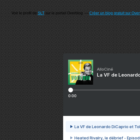
Voir le profil de
SLT
sur le portail Overblog
Créer un blog gratuit sur Ove
AlloCiné
La VF de Leonardo
0:00
La VF de Leonardo DiCaprio et To
Heated Rivalry, le débrief - Episod