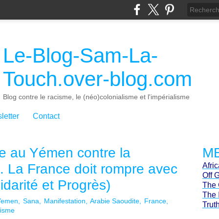
Le-Blog-Sam-La-
Touch.over-blog.com
Blog contre le racisme, le (néo)colonialisme et l'impérialisme
letter
Contact
re au Yémen contre la
ME
. La France doit rompre avec
Afri
Off 
idarité et Progrès)
The 
The 
Yemen
Sana
Manifestation
Arabie Saoudite
France
Trut
lisme