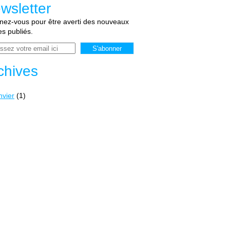
wsletter
ez-vous pour être averti des nouveaux
les publiés.
chives
nvier
(1)