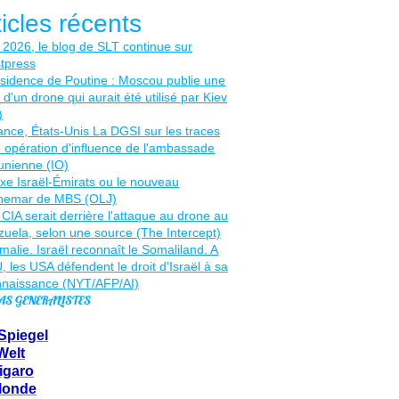
ticles récents
AS GENERALISTES
Spiegel
Welt
igaro
Monde