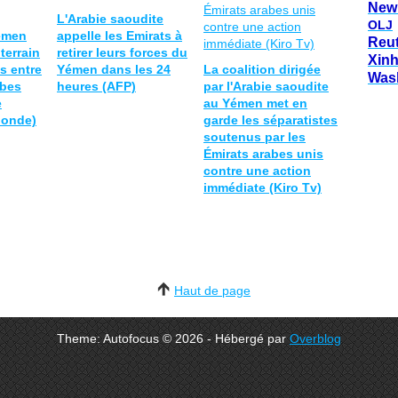
New
L'Arabie saoudite
OLJ
émen
appelle les Emirats à
Reu
terrain
retirer leurs forces du
Xin
s entre
Yémen dans les 24
La coalition dirigée
Was
abes
heures (AFP)
par l'Arabie saoudite
e
au Yémen met en
Monde)
garde les séparatistes
soutenus par les
Émirats arabes unis
contre une action
immédiate (Kiro Tv)
Haut de page
Theme: Autofocus © 2026 - Hébergé par
Overblog