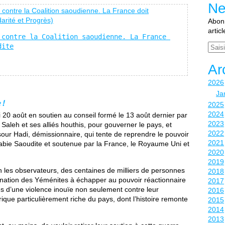
Ne
Abonn
artic
contre la Coalition saoudienne. La France 
Email
dite
Ar
2026
Ja
 !
2025
2024
20 août en soutien au conseil formé le 13 août dernier par
2023
h Saleh et ses alliés houthis, pour gouverner le pays, et
2022
ur Hadi, démissionnaire, qui tente de reprendre le pouvoir
2021
l’Arabie Saoudite et soutenue par la France, le Royaume Uni et
2020
2019
n les observateurs, des centaines de milliers de personnes
2018
ination des Yéménites à échapper au pouvoir réactionnaire
2017
es d’une violence inouïe non seulement contre leur
2016
rique particulièrement riche du pays, dont l’histoire remonte
2015
2014
2013