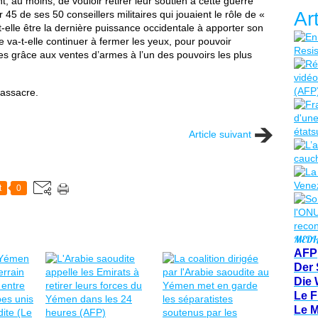
 au moins, de vouloir retirer leur soutien à cette guerre
Ar
45 de ses 50 conseillers militaires qui jouaient le rôle de «
-elle être la dernière puissance occidentale à apporter son
 va-t-elle continuer à fermer les yeux, pour pouvoir
res grâce aux ventes d’armes à l’un des pouvoirs les plus
massacre.
Article suivant
t
0
MEDI
AFP
Der 
Die 
Le F
Le 