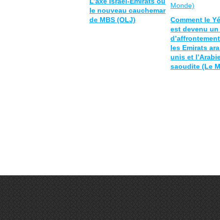
L’axe Israël-Émirats ou
le nouveau cauchemar
de MBS (OLJ)
Comment le Y
est devenu un 
d’affrontement
les Emirats ar
unis et l’Arabi
saoudite (Le 