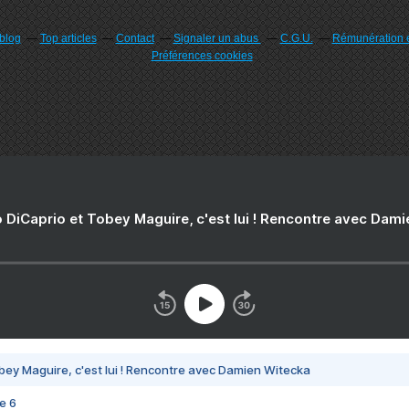
rblog
Top articles
Contact
Signaler un abus
C.G.U.
Rémunération e
Préférences cookies
 DiCaprio et Tobey Maguire, c'est lui ! Rencontre avec Dam
bey Maguire, c'est lui ! Rencontre avec Damien Witecka
e 6