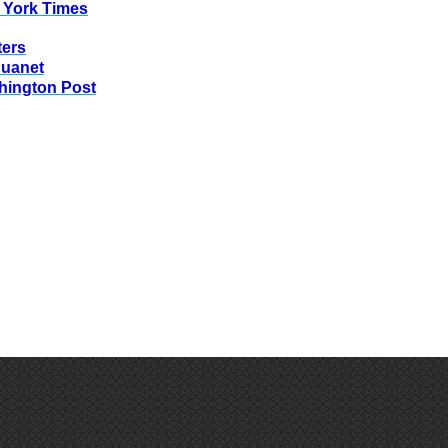
 York Times
ters
huanet
hington Post