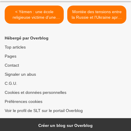
< Yémen : une école
Montée des tensions entre
religieuse victime d’une
la Russie et l'Ukraine après
frappe aérienne, une
une provocation terroriste
dizaine d’enfants tués
(WSWS) >
(Russia Today)
Hébergé par Overblog
Top articles
Pages
Contact
Signaler un abus
C.G.U.
Cookies et données personnelles
Préférences cookies
Voir le profil de SLT sur le portail Overblog
Créer un blog sur Overblog