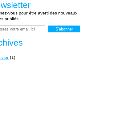
wsletter
ez-vous pour être averti des nouveaux
les publiés.
chives
nvier
(1)