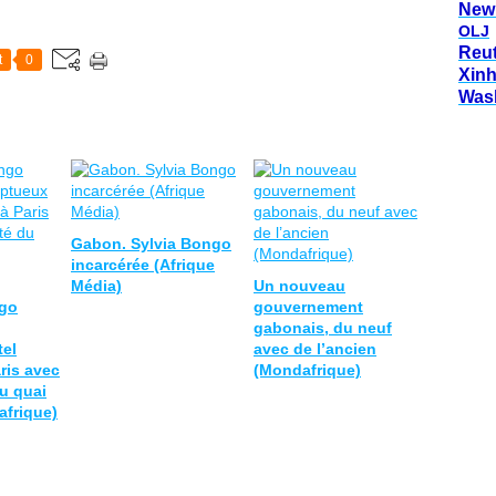
New
OLJ
Reu
t
0
Xin
Was
Gabon. Sylvia Bongo
incarcérée (Afrique
Média)
Un nouveau
ngo
gouvernement
gabonais, du neuf
el
avec de l’ancien
aris avec
(Mondafrique)
du quai
afrique)