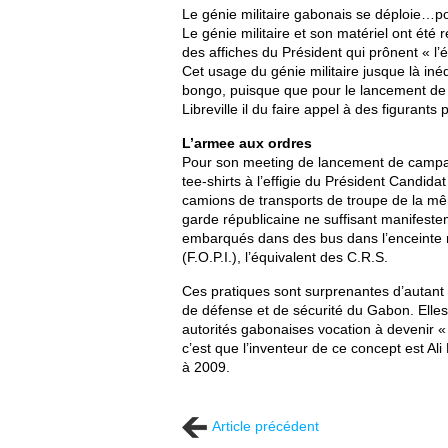
Le génie militaire gabonais se déploie…po
Le génie militaire et son matériel ont été r
des affiches du Président qui prônent « l
Cet usage du génie militaire jusque là inéd
bongo, puisque que pour le lancement de
Libreville il du faire appel à des figurants p
L’armee aux ordres
Pour son meeting de lancement de campagn
tee-shirts à l’effigie du Président Candid
camions de transports de troupe de la m
garde républicaine ne suffisant manifestem
embarqués dans des bus dans l’enceinte m
(F.O.P.I.), l’équivalent des C.R.S.
Ces pratiques sont surprenantes d’autant p
de défense et de sécurité du Gabon. Elles 
autorités gabonaises vocation à devenir « 
c’est que l’inventeur de ce concept est Al
à 2009.
Article précédent