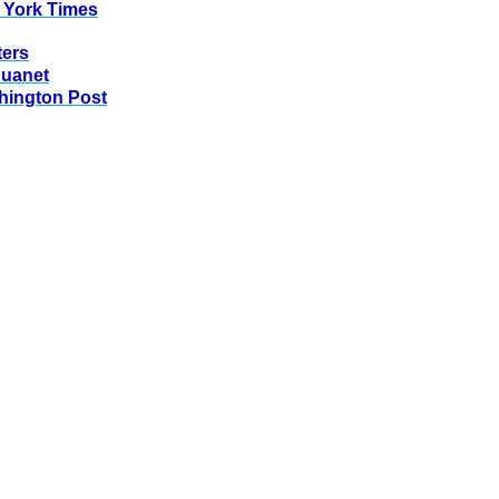
 York Times
ters
huanet
hington Post