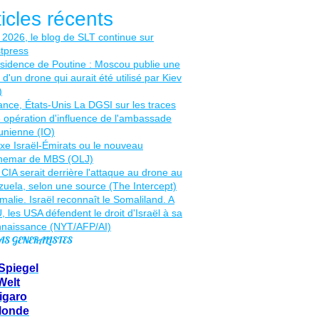
ticles récents
AS GENERALISTES
Spiegel
Welt
igaro
Monde