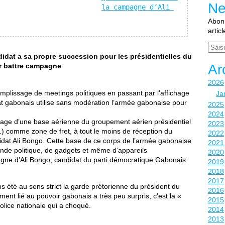
Ne
la campagne d’Ali 
Abonn
artic
Email
idat a sa propre succession pour les présidentielles du
ur battre campagne
Ar
2026
emplissage de meetings politiques en passant par l’affichage
Ja
état gabonais utilise sans modération l’armée gabonaise pour
2025
2024
’usage d’une base aérienne du groupement aérien présidentiel
2023
) comme zone de fret, à tout le moins de réception du
2022
dat Ali Bongo. Cette base de ce corps de l’armée gabonaise
2021
nde politique, de gadgets et même d’appareils
2020
gne d’Ali Bongo, candidat du parti démocratique Gabonais
2019
2018
2017
s été au sens strict la garde prétorienne du président du
2016
nt lié au pouvoir gabonais a très peu surpris, c’est la «
2015
police nationale qui a choqué.
2014
2013