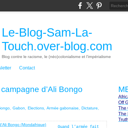
Le-Blog-Sam-La-
Touch.over-blog.com
Blog contre le racisme, le (néo)colonialisme et l'impérialisme
letter
Contact
a campagne d’Ali Bongo
ME
Afri
Off 
 Bongo
Gabon
Elections
Armée gabonaise
Dictature
The 
The 
Trut
Quand l’armée fait 