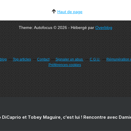
Haut de page
Theme: Autofocus © 2026 - Hébergé par
Overblog
rblog
Top articles
Contact
Signaler un abus
C.G.U.
Rémunération e
Préférences cookies
 DiCaprio et Tobey Maguire, c'est lui ! Rencontre avec Dam