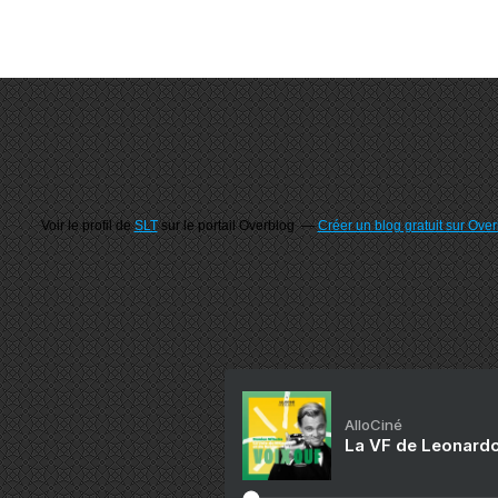
Voir le profil de
SLT
sur le portail Overblog
Créer un blog gratuit sur Ove
AlloCiné
La VF de Leonardo