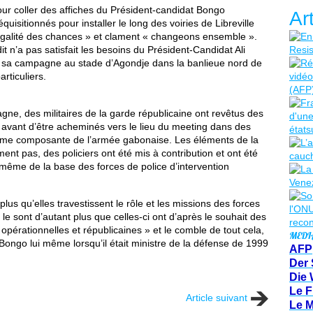
ur coller des affiches du Président-candidat Bongo
Ar
équisitionnés pour installer le long des voiries de Libreville
’égalité des chances » et clament « changeons ensemble ».
it n’a pas satisfait les besoins du Président-Candidat Ali
 sa campagne au stade d’Agondje dans la banlieue nord de
articuliers.
e, des militaires de la garde républicaine ont revêtus des
at avant d’être acheminés vers le lieu du meeting dans des
ême composante de l’armée gabonaise. Les éléments de la
ent pas, des policiers ont été mis à contribution et ont été
ême de la base des forces de police d’intervention
lus qu’elles travestissent le rôle et les missions des forces
le sont d’autant plus que celles-ci ont d’après le souhait des
opérationnelles et républicaines » et le comble de tout cela,
MEDI
i Bongo lui même lorsqu’il était ministre de la défense de 1999
AFP
Der 
Die 
Le F
Article suivant
Le 