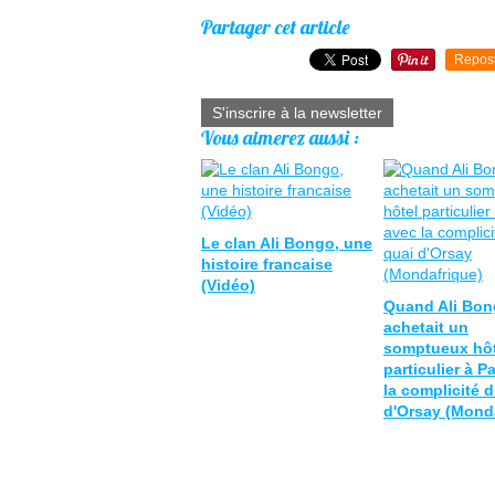
Partager cet article
Repos
S'inscrire à la newsletter
Vous aimerez aussi :
Le clan Ali Bongo, une
histoire francaise
(Vidéo)
Quand Ali Bo
achetait un
somptueux hôt
particulier à P
la complicité 
d'Orsay (Mond