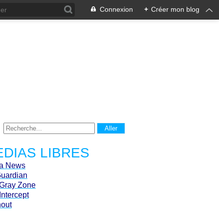
Connexion
+
Créer mon blog
DIAS LIBRES
ca News
Guardian
Gray Zone
Intercept
hout