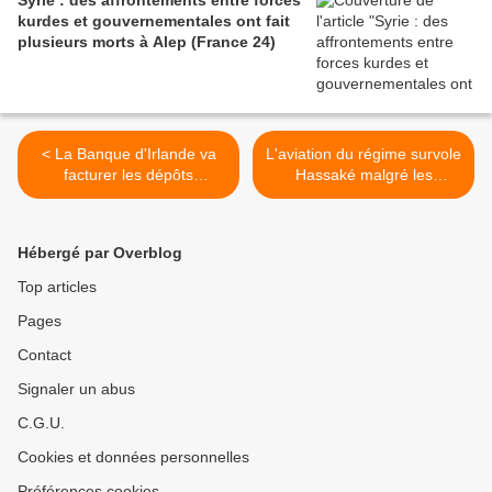
Syrie : des affrontements entre forces
kurdes et gouvernementales ont fait
plusieurs morts à Alep (France 24)
< La Banque d'Irlande va
L'aviation du régime survole
facturer les dépôts
Hassaké malgré les
bancaires de ses gros
menaces américaines
clients (Irish Times)
(AFP) >
Hébergé par Overblog
Top articles
Pages
Contact
Signaler un abus
C.G.U.
Cookies et données personnelles
Préférences cookies