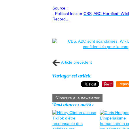
Source :
- Political Insider
CBS, ABC Horrified! Wiki
Record…
Article précédent
Partager cet article
Repos
S'inscrire à la newsletter
Vous aimerez aussi :