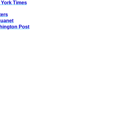
 York Times
ters
huanet
hington Post