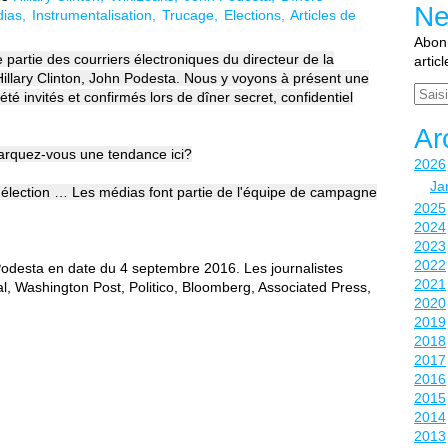
Ne
ias
Instrumentalisation
Trucage
Elections
Articles de
Abonn
 partie des courriers électroniques du directeur de la
artic
illary Clinton, John Podesta. Nous y voyons à présent une
Email
 été invités et confirmés lors de dîner secret, confidentiel
Ar
arquez-vous une tendance ici?
2026
Ja
ne élection … Les médias font partie de l'équipe de campagne
2025
2024
2023
2022
ez Podesta en date du 4 septembre 2016. Les journalistes
2021
al, Washington Post, Politico, Bloomberg, Associated Press,
2020
2019
2018
2017
2016
2015
2014
2013