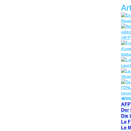
Ar
MEDI
AFP
Der 
Die 
Le F
Le 