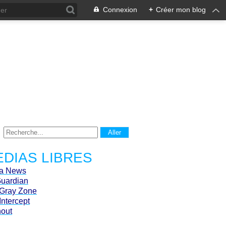
Connexion
+
Créer mon blog
DIAS LIBRES
ca News
Guardian
Gray Zone
Intercept
hout