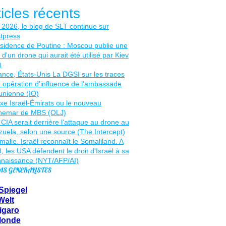
ticles récents
AS GENERALISTES
Spiegel
Welt
igaro
Monde