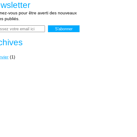
wsletter
ez-vous pour être averti des nouveaux
les publiés.
chives
nvier
(1)