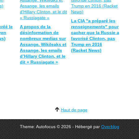
La CIA "a préparé les
créé le
A propos de la
renseignements" pour
yen
désinformation de
cacher que la Russie a
ws)
nombreux medias sur
favorisé Clinton, pas
Assange. Wikileaks et
Trump en 2016
Assange, les emails
(Racket News)
d’Hillary Clinton, et le
dit « Russiagate »
Haut de page
Theme: Autofocus © 2026 - Hébergé par
Overblog