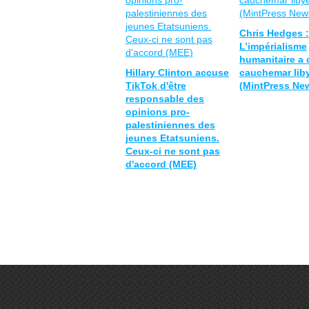
Chris Hedges :
L’impérialisme
humanitaire a 
Hillary Clinton accuse
cauchemar lib
TikTok d'être
(MintPress Ne
responsable des
opinions pro-
palestiniennes des
jeunes Etatsuniens.
Ceux-ci ne sont pas
d'accord (MEE)