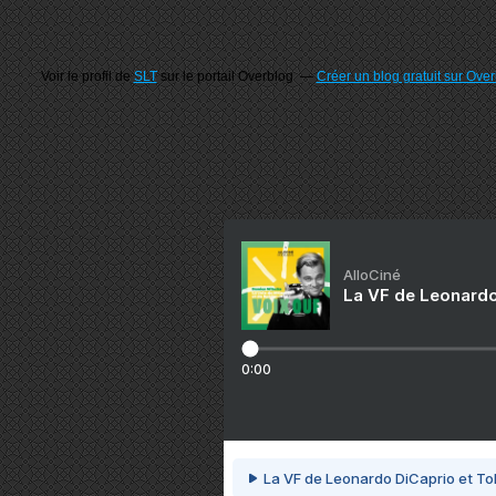
Voir le profil de
SLT
sur le portail Overblog
Créer un blog gratuit sur Ove
AlloCiné
La VF de Leonardo
0:00
La VF de Leonardo DiCaprio et To