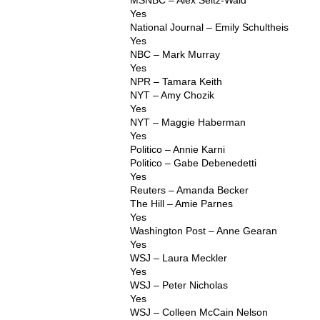
MSNBC – Alex Seitz-Wald
Yes
National Journal – Emily Schultheis
Yes
NBC – Mark Murray
Yes
NPR – Tamara Keith
NYT – Amy Chozik
Yes
NYT – Maggie Haberman
Yes
Politico – Annie Karni
Politico – Gabe Debenedetti
Yes
Reuters – Amanda Becker
The Hill – Amie Parnes
Yes
Washington Post – Anne Gearan
Yes
WSJ – Laura Meckler
Yes
WSJ – Peter Nicholas
Yes
WSJ – Colleen McCain Nelson