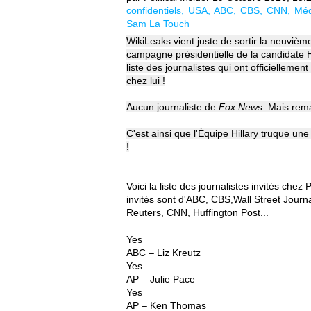
confidentiels
USA
ABC
CBS
CNN
Méd
Sam La Touch
WikiLeaks vient juste de sortir la neuvième
campagne présidentielle de la candidate H
liste des journalistes qui ont officiellement
chez lui !
Aucun journaliste de
Fox News
. Mais rem
C'est ainsi que l'Équipe Hillary truque u
!
Voici la liste des journalistes invités ch
invités sont d'ABC, CBS,Wall Street Journ
Reuters, CNN, Huffington Post...
Yes
ABC – Liz Kreutz
Yes
AP – Julie Pace
Yes
AP – Ken Thomas