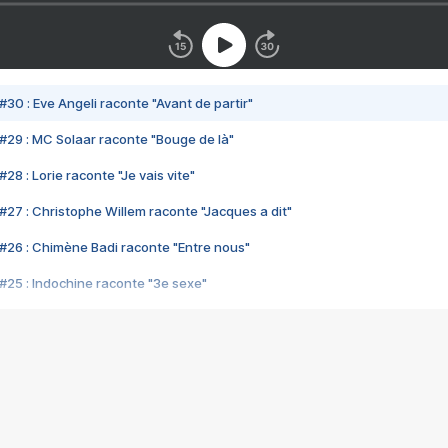
#30 : Eve Angeli raconte "Avant de partir"
#29 : MC Solaar raconte "Bouge de là"
28 : Lorie raconte "Je vais vite"
#27 : Christophe Willem raconte "Jacques a dit"
#26 : Chimène Badi raconte "Entre nous"
#25 : Indochine raconte "3e sexe"
#24 : Zaho raconte "C'est chelou"
#23 : Patrick Bruel raconte "Au café des délices"
#22 : Kyo raconte "Le chemin"
#21 : Nolwenn Leroy raconte "Cassé"