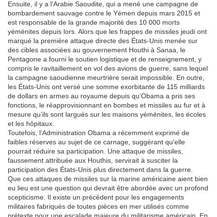
Ensuite, il y a l’Arabie Saoudite, qui a mené une campagne de
bombardement sauvage contre le Yémen depuis mars 2015 et
est responsable de la grande majorité des 10 000 morts
yéménites depuis lors. Alors que les frappes de missiles jeudi ont
marqué la première attaque directe des États-Unis menée sur
des cibles associées au gouvernement Houthi à Sanaa, le
Pentagone a fourni le soutien logistique et de renseignement, y
compris le ravitaillement en vol des avions de guerre, sans lequel
la campagne saoudienne meurtrière serait impossible. En outre,
les États-Unis ont versé une somme exorbitante de 115 milliards
de dollars en armes au royaume depuis qu’Obama a pris ses
fonctions, le réapprovisionnant en bombes et missiles au fur et à
mesure qu’ils sont largués sur les maisons yéménites, les écoles
et les hôpitaux.
Toutefois, l’Administration Obama a récemment exprimé de
faibles réserves au sujet de ce carnage, suggérant qu’elle
pourrait réduire sa participation. Une attaque de missiles,
faussement attribuée aux Houthis, servirait à susciter la
participation des États-Unis plus directement dans la guerre.
Que ces attaques de missiles sur la marine américaine aient bien
eu lieu est une question qui devrait être abordée avec un profond
scepticisme. Il existe un précédent pour les engagements
militaires fabriqués de toutes pièces en mer utilisés comme
prétexte pour une escalade majeure du militarisme américain. En