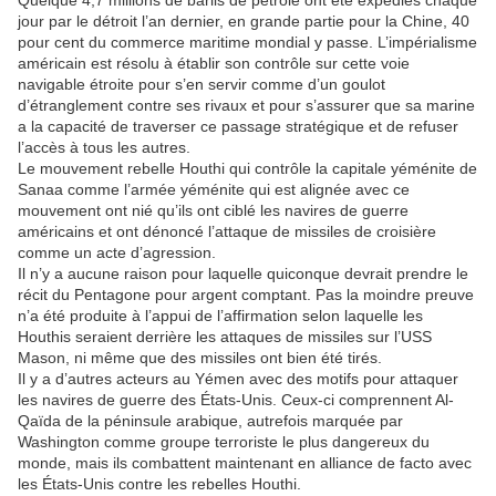
Quelque 4,7 millions de barils de pétrole ont été expédiés chaque
jour par le détroit l’an dernier, en grande partie pour la Chine, 40
pour cent du commerce maritime mondial y passe. L’impérialisme
américain est résolu à établir son contrôle sur cette voie
navigable étroite pour s’en servir comme d’un goulot
d’étranglement contre ses rivaux et pour s’assurer que sa marine
a la capacité de traverser ce passage stratégique et de refuser
l’accès à tous les autres.
Le mouvement rebelle Houthi qui contrôle la capitale yéménite de
Sanaa comme l’armée yéménite qui est alignée avec ce
mouvement ont nié qu’ils ont ciblé les navires de guerre
américains et ont dénoncé l’attaque de missiles de croisière
comme un acte d’agression.
Il n’y a aucune raison pour laquelle quiconque devrait prendre le
récit du Pentagone pour argent comptant. Pas la moindre preuve
n’a été produite à l’appui de l’affirmation selon laquelle les
Houthis seraient derrière les attaques de missiles sur l’USS
Mason, ni même que des missiles ont bien été tirés.
Il y a d’autres acteurs au Yémen avec des motifs pour attaquer
les navires de guerre des États-Unis. Ceux-ci comprennent Al-
Qaïda de la péninsule arabique, autrefois marquée par
Washington comme groupe terroriste le plus dangereux du
monde, mais ils combattent maintenant en alliance de facto avec
les États-Unis contre les rebelles Houthi.