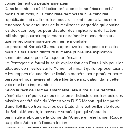
consentement du peuple américain.
Dans le contexte où l’élection présidentielle américaine est à
moins d’un mois, ni la candidate démocrate ni le candidat
républicain – ni d’ailleurs les médias – n’ont montré la moindre
tendance à se détourner de la médisance dégradée qui domine
les deux campagnes pour discuter des implications de l’action
militaire qui pourrait rapidement entraîner le monde dans une
guerre régionale majeure ou même mondiale.
Le président Barack Obama a approuvé les frappes de missiles,
mais n’a fait aucun discours ni même publié une explication
sommaire écrite pour l’attaque américaine.
Le Pentagone a fourni la seule explication des États-Unis pour les
attaques de missiles sur le Yémen, affirmant qu’ils représentaient
« les frappes d’autodéfense limitées menées pour protéger notre
personnel, nos navires et notre liberté de navigation dans cette
voie maritime importante ».
Selon le récit de l’armée américaine, elle a tiré sur le territoire
yéménite en réponse à deux incidents distincts dans lesquels des
missiles ont été tirés du Yémen vers l’USS Mason, qui fait partie
d’une flottille de trois navires des États-Unis patrouillant le détroit
du Bab al-Mandeb, le passage stratégique qui sépare la
péninsule arabique de la Corne de l’Afrique et relie la mer Rouge
au golfe d’Aden et à l’océan Indien.