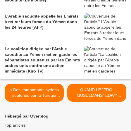
saoudite (Le Monde)
L'Arabie saoudite appelle les Emirats
à retirer leurs forces du Yémen dans
les 24 heures (AFP)
La coalition dirigée par l'Arabie
saoudite au Yémen met en garde les
séparatistes soutenus par les Émirats
arabes unis contre une action
immédiate (Kiro Tv)
< Des combattants syriens
QUAND LE "PRO-
soutenus par la Turquie
MUSULMANS" EDWY
avancent sur la ville de
PLENEL COLLABORE
Dabiq, affirme Erdogan
AVEC L'ISLAMOPHOBE
(AFP)
CHRISTOPHE DELOIRE
Hébergé par Overblog
(Panamza) >
Top articles