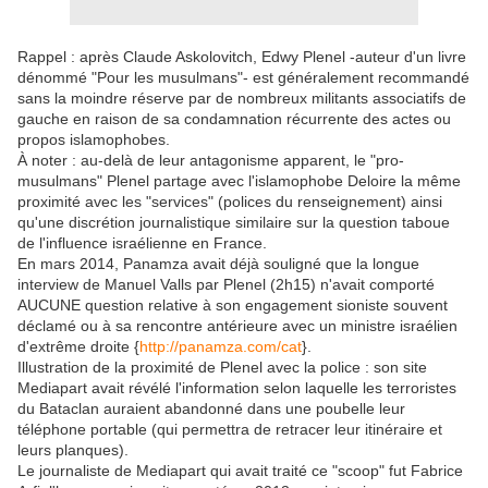
Rappel : après Claude Askolovitch, Edwy Plenel -auteur d'un livre
dénommé "Pour les musulmans"- est généralement recommandé
sans la moindre réserve par de nombreux militants associatifs de
gauche en raison de sa condamnation récurrente des actes ou
propos islamophobes.
À noter : au-delà de leur antagonisme apparent, le "pro-
musulmans" Plenel partage avec l'islamophobe Deloire la même
proximité avec les "services" (polices du renseignement) ainsi
qu'une discrétion journalistique similaire sur la question taboue
de l'influence israélienne en France.
En mars 2014, Panamza avait déjà souligné que la longue
interview de Manuel Valls par Plenel (2h15) n'avait comporté
AUCUNE question relative à son engagement sioniste souvent
déclamé ou à sa rencontre antérieure avec un ministre israélien
d'extrême droite {
http://panamza.com/cat
}.
Illustration de la proximité de Plenel avec la police : son site
Mediapart avait révélé l'information selon laquelle les terroristes
du Bataclan auraient abandonné dans une poubelle leur
téléphone portable (qui permettra de retracer leur itinéraire et
leurs planques).
Le journaliste de Mediapart qui avait traité ce "scoop" fut Fabrice