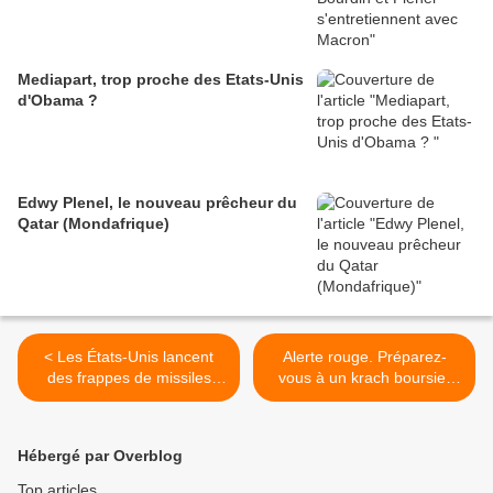
Mediapart, trop proche des Etats-Unis
d'Obama ?
Edwy Plenel, le nouveau prêcheur du
Qatar (Mondafrique)
< Les États-Unis lancent
Alerte rouge. Préparez-
des frappes de missiles
vous à un krach boursier
contre le Yémen (WSWS)
sévère, avertit HSBC
(Russia Today) >
Hébergé par Overblog
Top articles