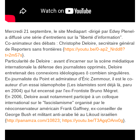
Mercredi 21 septembre, le site Mediapart -dirigé par Edwy Plenel-
a diffusé une série d'entretiens sur la "liberté d'information".
Co-animateur des débats : Christophe Deloire, secrétaire général
de Reporters sans frontières {
https://youtu.be/0-ap2_Nrdd8?
t=2m57s
}.
Particularité de Deloire : avant d'incarner sur la scène médiatique
internationale la défense des journalistes opprimés, Deloire
entretenait des connexions idéologiques ô combien singulières.
Ex-journaliste du Point et admirateur d'Éric Zemmour, il est le co-
auteur d'un essai islamophobe (Les islamistes sont déjà là, paru
en 2004) qui fut encensé par l'ex-Frontiste Bruno Mégret.
En 2006, Deloire avait notamment participé à un colloque
international sur le "fascislamisme" organisé par le
néoconservateur américain Frank Gaffney, ex-conseiller de
George Bush et militant anti-arabe lié au Likoud israélien
{
http://panamza.com/10823
;
https://youtu.be/T3AgqOAnx0g
}.