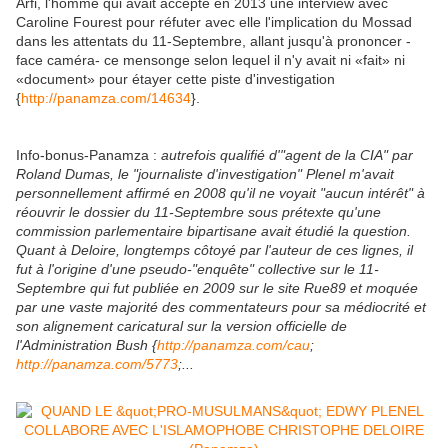
Arfi, l'homme qui avait accepté en 2013 une interview avec
Caroline Fourest pour réfuter avec elle l'implication du Mossad
dans les attentats du 11-Septembre, allant jusqu'à prononcer -
face caméra- ce mensonge selon lequel il n'y avait ni «fait» ni
«document» pour étayer cette piste d'investigation
{
http://panamza.com/14634
}.
Info-bonus-Panamza :
autrefois qualifié d'"agent de la CIA" par
Roland Dumas, le "journaliste d'investigation" Plenel m'avait
personnellement affirmé en 2008 qu'il ne voyait "aucun intérêt" à
réouvrir le dossier du 11-Septembre sous prétexte qu'une
commission parlementaire bipartisane avait étudié la question.
Quant à Deloire, longtemps côtoyé par l'auteur de ces lignes, il
fut à l'origine d'une pseudo-"enquête" collective sur le 11-
Septembre qui fut publiée en 2009 sur le site Rue89 et moquée
par une vaste majorité des commentateurs pour sa médiocrité et
son alignement caricatural sur la version officielle de
l'Administration Bush {
http://panamza.com/cau
;
http://panamza.com/5773
;...