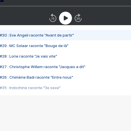
#30 : Eve Angeli raconte "Avant de partir"
#29 : MC Solaar raconte "Bouge de là"
28 : Lorie raconte "Je vais vite"
#27 : Christophe Willem raconte "Jacques a dit"
#26 : Chimène Badi raconte "Entre nous"
#25 : Indochine raconte "3e sexe"
#24 : Zaho raconte "C'est chelou"
#23 : Patrick Bruel raconte "Au café des délices"
#22 : Kyo raconte "Le chemin"
#21 : Nolwenn Leroy raconte "Cassé"