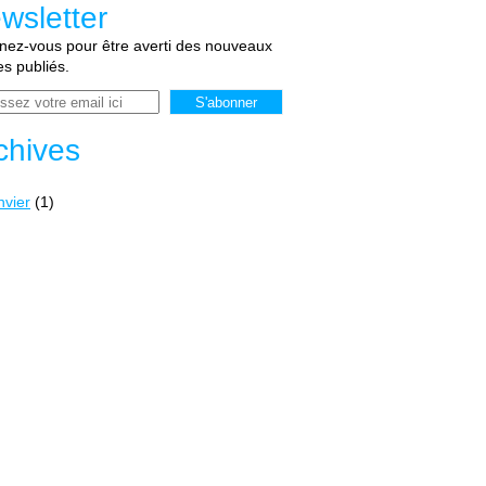
wsletter
ez-vous pour être averti des nouveaux
les publiés.
chives
nvier
(1)