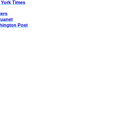
 York Times
ters
huanet
hington Post