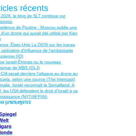
ticles récents
AS GENERALISTES
Spiegel
Welt
igaro
Monde