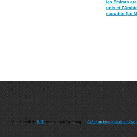
les Emirats ar
unis et l’Arabi
saoudite (Le 
Voir le profil de
SLT
sur le portail Overblog
Créer un blog gratuit sur Ove