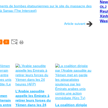
New
OLJ
Reu
Xin
Was
Article suivant
t
0
L'Arabie saoudite
émen
appelle les Emirats à
terrain
retirer leurs forces du
s entre
Yémen dans les 24
La coalition dirigée