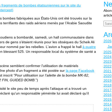
Ne
Abonn
artic
s bombes fabriquées aux États-Unis ont été trouvés sur la
Email
s terrifiants des raids aériens menés par l'Arabie Saoudite
Ar
 Saoudiens a bombardé, samedi, un hall communautaire dans
2026
ers de gens s'étaient réunis pour les obsèques du Scheik Ali
Ja
rieur nommé par les rebelles. L'avion a frappé le hall
à quatre
en blessant 525. Un responsable local du système de santé a
2025
2024
2023
cène semblent confirmer l'utilisation de matériels
2022
ne photo d'un fragment a été postée sur
la page Facebook
2021
t inscrit
"Pour utilisation sur l'ailette de la bombe MK-82,
2020
2 FIN, GUIDED BOMB
.”)
2019
2018
isité le site peu de temps après l'attaque et a trouvé un
2017
claré qu'un responsable yéménite lui avait déclaré qu'il
2016
2015
2014
2013