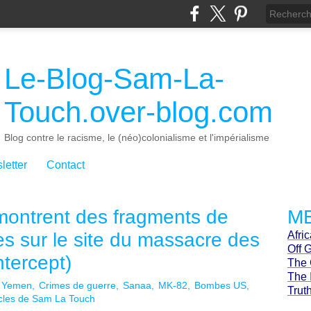
Le-Blog-Sam-La-
Touch.over-blog.com
Blog contre le racisme, le (néo)colonialisme et l'impérialisme
letter
Contact
ontrent des fragments de
ME
s sur le site du massacre des
Afri
Off 
ntercept)
The 
The 
Yemen
Crimes de guerre
Sanaa
MK-82
Bombes US
Trut
icles de Sam La Touch