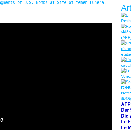
agments of U.S. Bombs at Site of Yemen Funeral 
Ar
MEDI
AFP
Der 
Die 
Le F
Le 