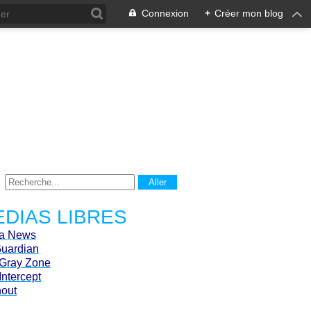
Connexion
+
Créer mon blog
DIAS LIBRES
ca News
Guardian
Gray Zone
Intercept
hout