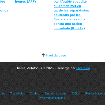
abes
heures (AFP)
par l'Arabie saoudite
e
au Yémen met en
Monde)
garde les séparatistes
soutenus par les
Émirats arabes unis
contre une action
immédiate (Kiro Tv)
Haut de page
Theme: Autofocus © 2026 - Hébergé par
Overblog
rblog
Top articles
Contact
Signaler un abus
C.G.U.
Rémunération e
Préférences cookies