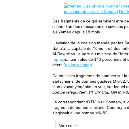
Des fragments de ce qui semblent être de
scène d'un des massacres de civils les plu
au Yémen depuis 18 mois.
L'aviation de la coalition menée par les
Sana'a, la capitale du Yémen, où des milli
Al-Rawishan, le père du ministre de l'Inté
reprise
s, tuant plus de 140 personnes et 
décrit "
un lac de sang"
.
De multiples fragments de bombes sur la s
étatsuniens, de bombes guidées MK-82. U
d'un avocat yéménite en vue, sur lequel es
bombe téléguidée
". (“
FOR USE ON MK-8
Le correspondant d'
ITV
, Neil Connery, a v
fragment de bombe similaire. Connery a dé
s'agissait d'une bombe MK-82...
Source :
