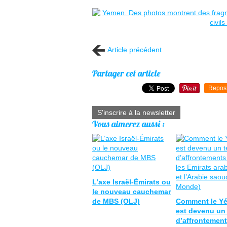
Article précédent
Partager cet article
Repos
S'inscrire à la newsletter
Vous aimerez aussi :
L’axe Israël-Émirats ou
le nouveau cauchemar
de MBS (OLJ)
Comment le Y
est devenu un 
d’affrontement