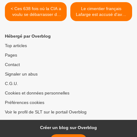
< Ces 638 fois où la CIA a
Le cimentier français
voulu se débarrasser de
Lafarge est accusé d'avoir
Fidel Castro (Le Monde)
financé Daech (Press TV) >
Hébergé par Overblog
Top articles
Pages
Contact
Signaler un abus
C.G.U.
Cookies et données personnelles
Préférences cookies
Voir le profil de SLT sur le portail Overblog
Créer un blog sur Overblog