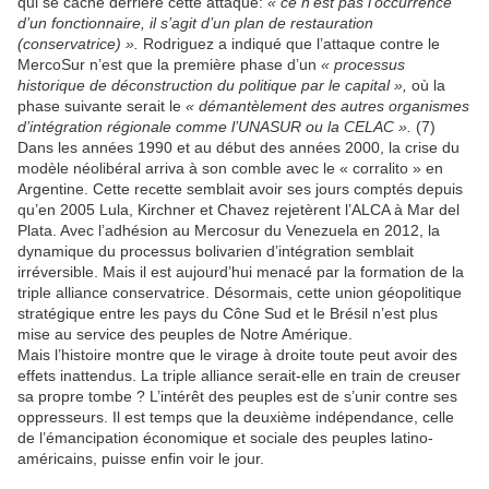
qui se cache derrière cette attaque:
« ce n’est pas l’occurrence
d’un fonctionnaire, il s’agit d’un plan de restauration
(conservatrice) ».
Rodriguez a indiqué que l’attaque contre le
MercoSur n’est que la première phase d’un
« processus
historique de déconstruction du politique par le capital »,
où la
phase suivante serait le
« démantèlement des autres organismes
d’intégration régionale comme l’UNASUR ou la CELAC ».
(7)
Dans les années 1990 et au début des années 2000, la crise du
modèle néolibéral arriva à son comble avec le « corralito » en
Argentine. Cette recette semblait avoir ses jours comptés depuis
qu’en 2005 Lula, Kirchner et Chavez rejetèrent l’ALCA à Mar del
Plata. Avec l’adhésion au Mercosur du Venezuela en 2012, la
dynamique du processus bolivarien d’intégration semblait
irréversible. Mais il est aujourd’hui menacé par la formation de la
triple alliance conservatrice. Désormais, cette union géopolitique
stratégique entre les pays du Cône Sud et le Brésil n’est plus
mise au service des peuples de Notre Amérique.
Mais l’histoire montre que le virage à droite toute peut avoir des
effets inattendus. La triple alliance serait-elle en train de creuser
sa propre tombe ? L’intérêt des peuples est de s’unir contre ses
oppresseurs. Il est temps que la deuxième indépendance, celle
de l’émancipation économique et sociale des peuples latino-
américains, puisse enfin voir le jour.