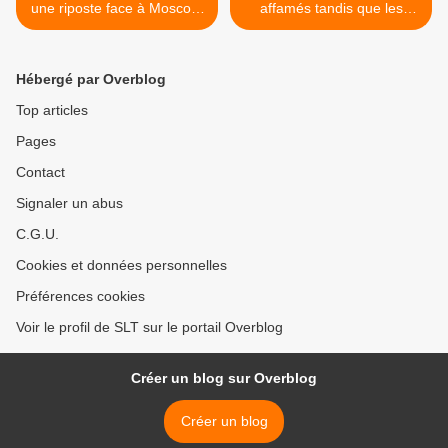
une riposte face à Moscou,
affamés tandis que les
le ton monte avec Poutine
terroristes consommaient
(AFP)
leur nourriture livrée de
l'étranger (Southfront) >
Hébergé par Overblog
Top articles
Pages
Contact
Signaler un abus
C.G.U.
Cookies et données personnelles
Préférences cookies
Voir le profil de SLT sur le portail Overblog
Créer un blog sur Overblog
Créer un blog