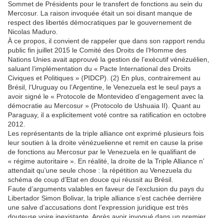
Sommet de Présidents pour le transfert de fonctions au sein du
Mercosur. La raison invoquée était un soi disant manque de
respect des libertés démocratiques par le gouvernement de
Nicolas Maduro.
À ce propos, il convient de rappeler que dans son rapport rendu
public fin juillet 2015 le Comité des Droits de l’Homme des
Nations Unies avait approuvé la gestion de l’exécutif vénézuélien,
saluant l’implémentation du « Pacte International des Droits
Civiques et Politiques » (PIDCP). (2) En plus, contrairement au
Brésil, l’Uruguay ou l’Argentine, le Venezuela est le seul pays a
avoir signé le « Protocole de Montevideo d’engagement avec la
démocratie au Mercosur » (Protocolo de Ushuaia II). Quant au
Paraguay, il a explicitement voté contre sa ratification en octobre
2012.
Les représentants de la triple alliance ont exprimé plusieurs fois
leur soutien à la droite vénézuelienne et remit en cause la prise
de fonctions au Mercosur par le Venezuela en le qualifiant de
« régime autoritaire ». En réalité, la droite de la Triple Alliance n’
attendait qu’une seule chose : la répétition au Venezuela du
schéma de coup d’Etat en douce qui réussit au Brésil.
Faute d’arguments valables en faveur de l’exclusion du pays du
Libertador Simon Bolivar, la triple alliance s’est cachée derrière
une salve d’accusations dont l’expression juridique est très
douteuse voire inexistante. Après avoir invoqué dans un premier