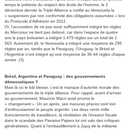
temps le prétexte du respect des droits de l’homme, le 2
décembre dernier la Triple Alliance a notifié au Venezuela la
« suspension par non conformité des obligations assumées » lors
du Protocole d’Adhésion en 2012.
Or, l’accusation de ne pas avoir suffisamment intégré les règles
du Mercosur ne tient pas debout, car dans l’espace de quatre
ans le pays bolivarien a intégré 1.479 règles sur un total de 1
563. Autrement dit, le Venezuela a intégré une moyenne de 295
règles par an, tandis que le Paraguay, l’Uruguay, le Brésil et
l’Argentine n’ont intégré qu’une moyenne de 36-44 règles chaque
année. (3)
Brésil, Argentine et Paraguay : des gouvernements
démocratiques ?
Mais là où le bât blesse, c’est le manque d’autorité morale des
gouvernements de la triple alliance. Pour rappel, avant d’arriver
au gouvernement, Mauricio Macri avait promis le
« changement ». Un an après, ses mesures phares sont loin
d’enthousiasmer le peuple argentin. Les deux cents mille
licenciements de travailleurs, la révélation de l’évasion fiscale
dans le scandale des Panama Papers lui ont valu des critiques
généralisées. Quant à l’embastillement à Jujuy de la militante