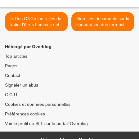
< Des ONGs font-elles du
Alep : les documents sur la
trafic d'êtres humains entre
coopération des terroristes
la Libye et l'Italie ? (Vidéo)
avec l’Occident ont été
brûlés (Press TV) >
Hébergé par Overblog
Top articles
Pages
Contact
Signaler un abus
C.G.U.
Cookies et données personnelles
Préférences cookies
Voir le profil de SLT sur le portail Overblog