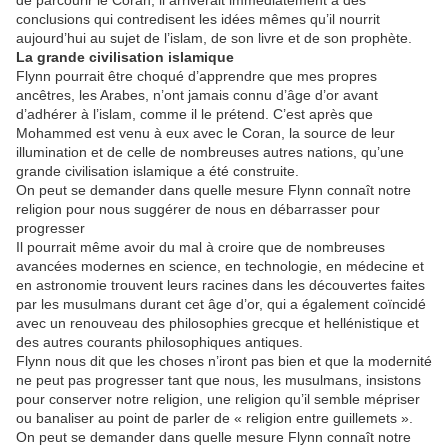
de parcourir le Coran, il arriverait immédiatement à des
conclusions qui contredisent les idées mêmes qu’il nourrit
aujourd’hui au sujet de l’islam, de son livre et de son prophète.
La grande civilisation islamique
Flynn pourrait être choqué d’apprendre que mes propres
ancêtres, les Arabes, n’ont jamais connu d’âge d’or avant
d’adhérer à l’islam, comme il le prétend. C’est après que
Mohammed est venu à eux avec le Coran, la source de leur
illumination et de celle de nombreuses autres nations, qu’une
grande civilisation islamique a été construite.
On peut se demander dans quelle mesure Flynn connaît notre
religion pour nous suggérer de nous en débarrasser pour
progresser
Il pourrait même avoir du mal à croire que de nombreuses
avancées modernes en science, en technologie, en médecine et
en astronomie trouvent leurs racines dans les découvertes faites
par les musulmans durant cet âge d’or, qui a également coïncidé
avec un renouveau des philosophies grecque et hellénistique et
des autres courants philosophiques antiques.
Flynn nous dit que les choses n’iront pas bien et que la modernité
ne peut pas progresser tant que nous, les musulmans, insistons
pour conserver notre religion, une religion qu’il semble mépriser
ou banaliser au point de parler de « religion entre guillemets ».
On peut se demander dans quelle mesure Flynn connaît notre