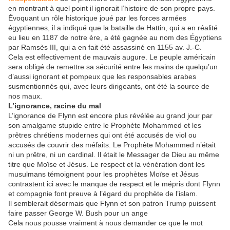
en montrant à quel point il ignorait l’histoire de son propre pays.
Évoquant un rôle historique joué par les forces armées
égyptiennes, il a indiqué que la bataille de Hattin, qui a en réalité
eu lieu en 1187 de notre ère, a été gagnée au nom des Égyptiens
par Ramsès III, qui a en fait été assassiné en 1155 av. J.-C.
Cela est effectivement de mauvais augure. Le peuple américain
sera obligé de remettre sa sécurité entre les mains de quelqu’un
d’aussi ignorant et pompeux que les responsables arabes
susmentionnés qui, avec leurs dirigeants, ont été la source de
nos maux.
L’ignorance, racine du mal
L’ignorance de Flynn est encore plus révélée au grand jour par
son amalgame stupide entre le Prophète Mohammed et les
prêtres chrétiens modernes qui ont été accusés de viol ou
accusés de couvrir des méfaits. Le Prophète Mohammed n’était
ni un prêtre, ni un cardinal. Il était le Messager de Dieu au même
titre que Moïse et Jésus. Le respect et la vénération dont les
musulmans témoignent pour les prophètes Moïse et Jésus
contrastent ici avec le manque de respect et le mépris dont Flynn
et compagnie font preuve à l’égard du prophète de l’islam.
Il semblerait désormais que Flynn et son patron Trump puissent
faire passer George W. Bush pour un ange
Cela nous pousse vraiment à nous demander ce que le mot