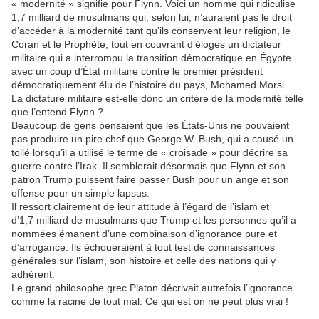
« modernité » signifie pour Flynn. Voici un homme qui ridiculise
1,7 milliard de musulmans qui, selon lui, n’auraient pas le droit
d’accéder à la modernité tant qu’ils conservent leur religion, le
Coran et le Prophète, tout en couvrant d’éloges un dictateur
militaire qui a interrompu la transition démocratique en Égypte
avec un coup d’État militaire contre le premier président
démocratiquement élu de l’histoire du pays, Mohamed Morsi.
La dictature militaire est-elle donc un critère de la modernité telle
que l’entend Flynn ?
Beaucoup de gens pensaient que les États-Unis ne pouvaient
pas produire un pire chef que George W. Bush, qui a causé un
tollé lorsqu’il a utilisé le terme de « croisade » pour décrire sa
guerre contre l’Irak. Il semblerait désormais que Flynn et son
patron Trump puissent faire passer Bush pour un ange et son
offense pour un simple lapsus.
Il ressort clairement de leur attitude à l’égard de l’islam et
d’1,7 milliard de musulmans que Trump et les personnes qu’il a
nommées émanent d’une combinaison d’ignorance pure et
d’arrogance. Ils échoueraient à tout test de connaissances
générales sur l’islam, son histoire et celle des nations qui y
adhèrent.
Le grand philosophe grec Platon décrivait autrefois l’ignorance
comme la racine de tout mal. Ce qui est on ne peut plus vrai !