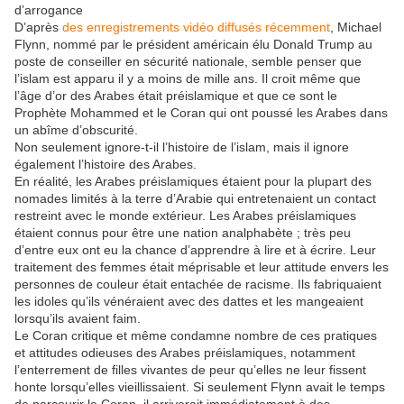
d’arrogance
D’après
des enregistrements vidéo diffusés récemment
, Michael
Flynn, nommé par le président américain élu Donald Trump au
poste de conseiller en sécurité nationale, semble penser que
l’islam est apparu il y a moins de mille ans. Il croit même que
l’âge d’or des Arabes était préislamique et que ce sont le
Prophète Mohammed et le Coran qui ont poussé les Arabes dans
un abîme d’obscurité.
Non seulement ignore-t-il l’histoire de l’islam, mais il ignore
également l’histoire des Arabes.
En réalité, les Arabes préislamiques étaient pour la plupart des
nomades limités à la terre d’Arabie qui entretenaient un contact
restreint avec le monde extérieur. Les Arabes préislamiques
étaient connus pour être une nation analphabète ; très peu
d’entre eux ont eu la chance d’apprendre à lire et à écrire. Leur
traitement des femmes était méprisable et leur attitude envers les
personnes de couleur était entachée de racisme. Ils fabriquaient
les idoles qu’ils vénéraient avec des dattes et les mangeaient
lorsqu’ils avaient faim.
Le Coran critique et même condamne nombre de ces pratiques
et attitudes odieuses des Arabes préislamiques, notamment
l’enterrement de filles vivantes de peur qu’elles ne leur fissent
honte lorsqu’elles vieillissaient. Si seulement Flynn avait le temps