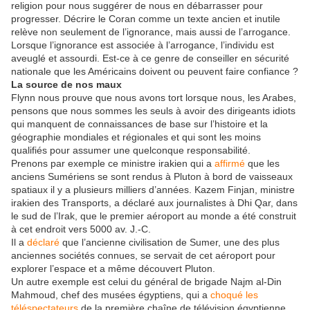
religion pour nous suggérer de nous en débarrasser pour
progresser. Décrire le Coran comme un texte ancien et inutile
relève non seulement de l’ignorance, mais aussi de l’arrogance.
Lorsque l’ignorance est associée à l’arrogance, l’individu est
aveuglé et assourdi. Est-ce à ce genre de conseiller en sécurité
nationale que les Américains doivent ou peuvent faire confiance ?
La source de nos maux
Flynn nous prouve que nous avons tort lorsque nous, les Arabes,
pensons que nous sommes les seuls à avoir des dirigeants idiots
qui manquent de connaissances de base sur l’histoire et la
géographie mondiales et régionales et qui sont les moins
qualifiés pour assumer une quelconque responsabilité.
Prenons par exemple ce ministre irakien qui a
affirmé
que les
anciens Sumériens se sont rendus à Pluton à bord de vaisseaux
spatiaux il y a plusieurs milliers d’années. Kazem Finjan, ministre
irakien des Transports, a déclaré aux journalistes à Dhi Qar, dans
le sud de l’Irak, que le premier aéroport au monde a été construit
à cet endroit vers 5000 av. J.-C.
Il a
déclaré
que l’ancienne civilisation de Sumer, une des plus
anciennes sociétés connues, se servait de cet aéroport pour
explorer l’espace et a même découvert Pluton.
Un autre exemple est celui du général de brigade Najm al-Din
Mahmoud, chef des musées égyptiens, qui a
choqué les
téléspectateurs
de la première chaîne de télévision égyptienne