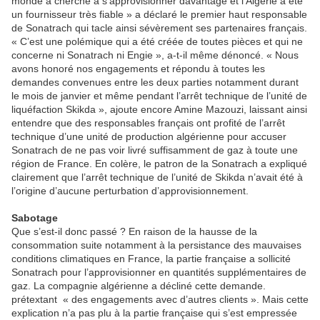
monde a cherché à s’approvisionner davantage et l’Algérie a été
un fournisseur très fiable » a déclaré le premier haut responsable
de Sonatrach qui tacle ainsi sévèrement ses partenaires français.
« C’est une polémique qui a été créée de toutes pièces et qui ne
concerne ni Sonatrach ni Engie », a-t-il même dénoncé. « Nous
avons honoré nos engagements et répondu à toutes les
demandes convenues entre les deux parties notamment durant
le mois de janvier et même pendant l’arrêt technique de l’unité de
liquéfaction Skikda », ajoute encore Amine Mazouzi, laissant ainsi
entendre que des responsables français ont profité de l’arrêt
technique d’une unité de production algérienne pour accuser
Sonatrach de ne pas voir livré suffisamment de gaz à toute une
région de France. En colère, le patron de la Sonatrach a expliqué
clairement que l’arrêt technique de l’unité de Skikda n’avait été à
l’origine d’aucune perturbation d’approvisionnement.
Sabotage
Que s’est-il donc passé ? En raison de la hausse de la
consommation suite notamment à la persistance des mauvaises
conditions climatiques en France, la partie française a sollicité
Sonatrach pour l’approvisionner en quantités supplémentaires de
gaz. La compagnie algérienne a décliné cette demande.
prétextant « des engagements avec d’autres clients ». Mais cette
explication n’a pas plu à la partie française qui s’est empressée