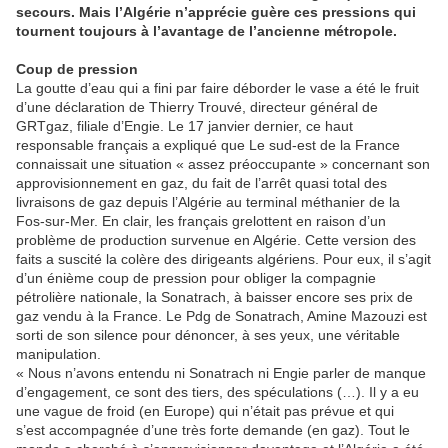
secours. Mais l’Algérie n’apprécie guère ces pressions qui
tournent toujours à l’avantage de l’ancienne métropole.
Coup de pression
La goutte d’eau qui a fini par faire déborder le vase a été le fruit
d’une déclaration de Thierry Trouvé, directeur général de
GRTgaz, filiale d’Engie. Le 17 janvier dernier, ce haut
responsable français a expliqué que Le sud-est de la France
connaissait une situation « assez préoccupante » concernant son
approvisionnement en gaz, du fait de l’arrêt quasi total des
livraisons de gaz depuis l’Algérie au terminal méthanier de la
Fos-sur-Mer. En clair, les français grelottent en raison d’un
problème de production survenue en Algérie. Cette version des
faits a suscité la colère des dirigeants algériens. Pour eux, il s’agit
d’un énième coup de pression pour obliger la compagnie
pétrolière nationale, la Sonatrach, à baisser encore ses prix de
gaz vendu à la France. Le Pdg de Sonatrach, Amine Mazouzi est
sorti de son silence pour dénoncer, à ses yeux, une véritable
manipulation.
« Nous n’avons entendu ni Sonatrach ni Engie parler de manque
d’engagement, ce sont des tiers, des spéculations (…). Il y a eu
une vague de froid (en Europe) qui n’était pas prévue et qui
s’est accompagnée d’une très forte demande (en gaz). Tout le