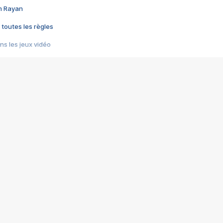
im Rayan
 toutes les règles
s les jeux vidéo
us choquant de Rockstar ? - Le scandale BULLY
e plus moche de Steam
du RÊVE tourne au CAUCHEMAR
pendant 8 heures
it… à tort
umiliés par un jeu vidéo
ire - Final Fantasy 8
ti un empire - Age of Empires
story DOFUS