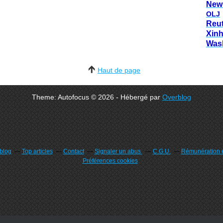
New
OLJ
Reu
Xin
Was
Haut de page
Theme: Autofocus © 2026 - Hébergé par
Overblog
rblog
Top articles
Contact
Signaler un abus
C.G.U.
Rémunération e
Préférences cookies