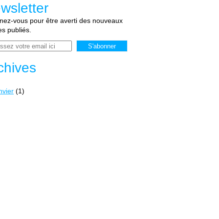
wsletter
ez-vous pour être averti des nouveaux
les publiés.
chives
nvier
(1)