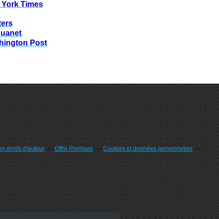
 York Times
ters
huanet
hington Post
n droits d'auteur
Offre Premium
Cookies et données personnelles