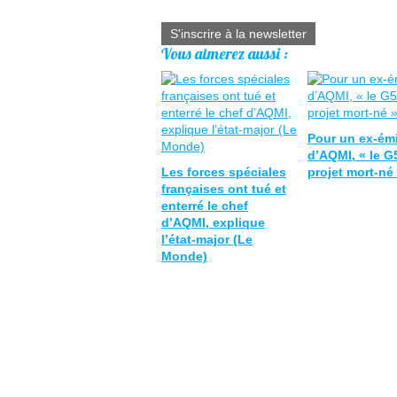
S'inscrire à la newsletter
Vous aimerez aussi :
Pour un ex-émi
d’AQMI, « le G
Les forces spéciales
projet mort-né
françaises ont tué et
enterré le chef
d’AQMI, explique
l’état-major (Le
Monde)