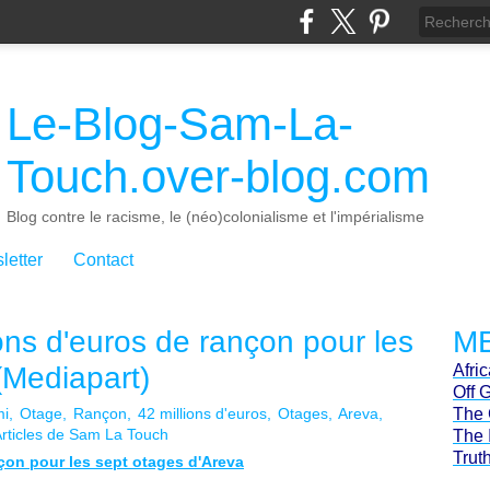
Le-Blog-Sam-La-
Touch.over-blog.com
Blog contre le racisme, le (néo)colonialisme et l'impérialisme
letter
Contact
ons d'euros de rançon pour les
ME
(Mediapart)
Afri
Off 
i
Otage
Rançon
42 millions d'euros
Otages
Areva
The 
rticles de Sam La Touch
The 
Trut
çon pour les sept otages d'Areva