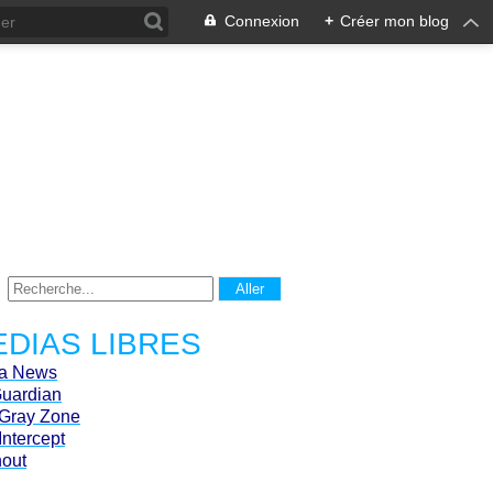
Connexion
+
Créer mon blog
DIAS LIBRES
ca News
Guardian
Gray Zone
Intercept
hout