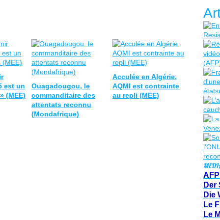
Ar
r
Acculée en Algérie,
5 est un
Ouagadougou, le
AQMI est contrainte
 » (MEE)
commanditaire des
au repli (MEE)
attentats reconnu
(Mondafrique)
MEDI
AFP
Der 
Die 
Le F
Le 