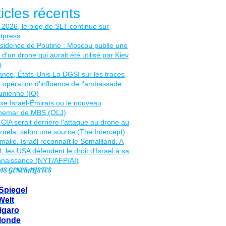
ticles récents
AS GENERALISTES
Spiegel
Welt
igaro
Monde