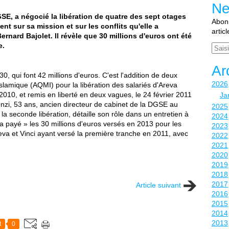
Ne
GSE, a négocié la libération de quatre des sept otages
Abonn
ient sur sa mission et sur les conflits qu'elle a
artic
nard Bajolet. Il révèle que 30 millions d'euros ont été
e.
Email
Ar
 30, qui font 42 millions d'euros. C'est l'addition de deux
2026
lamique (AQMI) pour la libération des salariés d'Areva
 2010, et remis en liberté en deux vagues, le 24 février 2011
Ja
enzi, 53 ans, ancien directeur de cabinet de la DGSE au
2025
a seconde libération, détaille son rôle dans un entretien à
2024
i a payé » les 30 millions d'euros versés en 2013 pour les
2023
reva et Vinci ayant versé la première tranche en 2011, avec
2022
2021
2020
2019
2018
2017
Article suivant
2016
2015
2014
2013
t
0