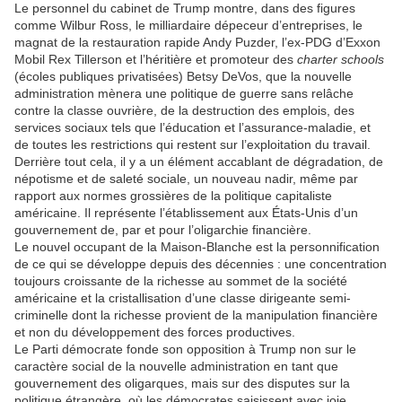
Le personnel du cabinet de Trump montre, dans des figures
comme Wilbur Ross, le milliardaire dépeceur d’entreprises, le
magnat de la restauration rapide Andy Puzder, l’ex-PDG d’Exxon
Mobil Rex Tillerson et l’héritière et promoteur des
charter schools
(écoles publiques privatisées) Betsy DeVos, que la nouvelle
administration mènera une politique de guerre sans relâche
contre la classe ouvrière, de la destruction des emplois, des
services sociaux tels que l’éducation et l’assurance-maladie, et
de toutes les restrictions qui restent sur l’exploitation du travail.
Derrière tout cela, il y a un élément accablant de dégradation, de
népotisme et de saleté sociale, un nouveau nadir, même par
rapport aux normes grossières de la politique capitaliste
américaine. Il représente l’établissement aux États-Unis d’un
gouvernement de, par et pour l’oligarchie financière.
Le nouvel occupant de la Maison-Blanche est la personnification
de ce qui se développe depuis des décennies : une concentration
toujours croissante de la richesse au sommet de la société
américaine et la cristallisation d’une classe dirigeante semi-
criminelle dont la richesse provient de la manipulation financière
et non du développement des forces productives.
Le Parti démocrate fonde son opposition à Trump non sur le
caractère social de la nouvelle administration en tant que
gouvernement des oligarques, mais sur des disputes sur la
politique étrangère, où les démocrates saisissent avec joie