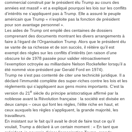
commercial construit par le président élu Trump au cours des
années est massif » et a expliqué pourquoi les lois sur les conflits
d’intérêts ne s’appliquent pas à Trump. Elle a assuré le peuple
américain que Trump « n’exploite pas la fonction de président
pour son avantage personnel ».
Les aides de Trump ont empilé des centaines de dossiers
comprenant des documents montrant les divers arrangements à
faire à l’égard de l’Organisation Trump. Alors que le président élu
se vante de sa richesse et de son succès, il réitère qu’il est
exempt des règles sur les conflits d’intérêts (en raison d’une
obscure loi de 1978 passée pour valider rétroactivement
l’exemption octroyée au milliardaire Nelson Rockefeller lorsqu’il a
été nommé vice-président par Gerald Ford en 1974).
Trump ne s’est pas contenté de citer une technicité juridique. Il a
déclaré l’immunité complète des super-riches contre les lois et les
règlements qui s’appliquent aux gens moins importants. C’est la
e
version du 21
siècle du principe aristocratique affirmé par la
noblesse avant la Révolution française : la société est divisée en
deux camps – ceux qui font les règles, l’élite riche en haut, et
ceux auxquels les règles s’appliquent, la grande majorité, les
travailleurs.
En insistant sur le fait qu’il avait le droit de faire tout ce qu’il
voulait, Trump a déclaré à un certain moment : « En tant que