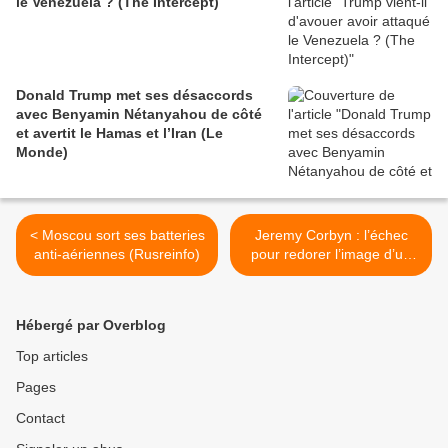
le Venezuela ? (The Intercept)
Donald Trump met ses désaccords
avec Benyamin Nétanyahou de côté
et avertit le Hamas et l’Iran (Le
Monde)
< Moscou sort ses batteries
Jeremy Corbyn : l’échec
anti-aériennes (Rusreinfo)
pour redorer l’image d’un
“confusionniste de gauche
(WSWS) >
Hébergé par Overblog
Top articles
Pages
Contact