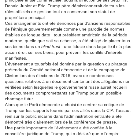
principale entité commerciale, sous la direction de ses deux fils,
Donald Junior et Eric. Trump père démissionnerait de tous les
rôles officiels de gestion tout en conservant son statut de
propriétaire principal.
Ces arrangements ont été dénoncés par d’anciens responsables
de l’éthique gouvernementale comme une parodie de normes
établies de longue date : tout président américain de la période
moderne, quelle que soit sa richesse, a été obligé de placer tous
ses biens dans un
blind trust
: une fiducie dans laquelle il n’a plus
aucun droit sur ses biens, pour prévenir les conflits d’intérêts
manifestes.
L’événement a toutefois été dominé par la question du piratage
prétendu du Comité national démocrate et de la campagne de
Clinton lors des élections de 2016, avec de nombreuses
questions relatives à un document contenant des allégations non
vérifiées selon lesquelles le gouvernement russe aurait recueilli
des documents compromettants sur Trump pour un possible
chantage futur.
Alors que le Parti démocrate a choisi de centrer sa critique de
Trump sur les rapports fournis par ses alliés dans la CIA, l’assaut
réel sur le public incarné dans l’administration entrante a été
démontré très clairement lors de la conférence de presse.
Une partie importante de l’événement a été confiée à la
conseillère juridique de Trump, qui a déclaré que « l’empire