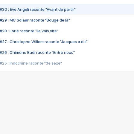
#30 : Eve Angeli raconte "Avant de partir"
#29 : MC Solaar raconte "Bouge de là"
28 : Lorie raconte "Je vais vite"
#27 : Christophe Willem raconte "Jacques a dit"
#26 : Chimène Badi raconte "Entre nous"
#25 : Indochine raconte "3e sexe"
#24 : Zaho raconte "C'est chelou"
#23 : Patrick Bruel raconte "Au café des délices"
#22 : Kyo raconte "Le chemin"
#21 : Nolwenn Leroy raconte "Cassé"
#20 : Patrick Hernandez raconte "Born to be alive"
#19 : Lorie raconte "Près de moi"