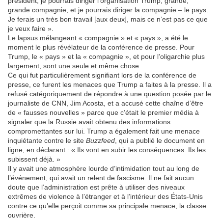
président, je pourrais diriger l’organisation Trump, grande,
grande compagnie, et je pourrais diriger la compagnie – le pays.
Je ferais un très bon travail [aux deux], mais ce n’est pas ce que
je veux faire ».
Le lapsus mélangeant « compagnie » et « pays », a été le
moment le plus révélateur de la conférence de presse. Pour
Trump, le « pays » et la « compagnie », et pour l’oligarchie plus
largement, sont une seule et même chose.
Ce qui fut particulièrement signifiant lors de la conférence de
presse, ce furent les menaces que Trump a faites à la presse. Il a
refusé catégoriquement de répondre à une question posée par le
journaliste de CNN, Jim Acosta, et a accusé cette chaîne d’être
de « fausses nouvelles » parce que c’était le premier média à
signaler que la Russie avait obtenu des informations
compromettantes sur lui. Trump a également fait une menace
inquiétante contre le site
Buzzfeed
, qui a publié le document en
ligne, en déclarant : « Ils vont en subir les conséquences. Ils les
subissent déjà. »
Il y avait une atmosphère lourde d’intimidation tout au long de
l’événement, qui avait un relent de fascisme. Il ne fait aucun
doute que l’administration est prête à utiliser des niveaux
extrêmes de violence à l’étranger et à l’intérieur des États-Unis
contre ce qu’elle perçoit comme sa principale menace, la classe
ouvrière.