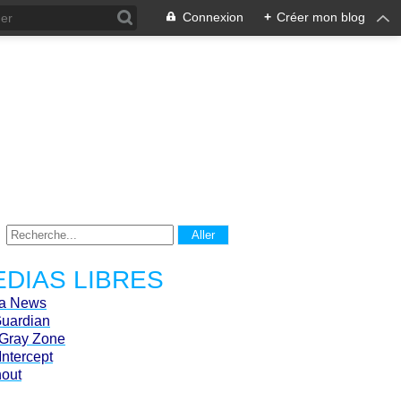
Connexion
+
Créer mon blog
DIAS LIBRES
ca News
Guardian
Gray Zone
Intercept
hout