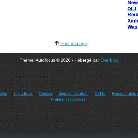
New
OLJ
Reu
Xin
Was
Haut de page
Theme: Autofocus © 2026 - Hébergé par
Overblog
rblog
Top articles
Contact
Signaler un abus
C.G.U.
Rémunération e
Préférences cookies