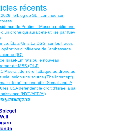
ticles récents
AS GENERALISTES
Spiegel
Welt
igaro
Monde