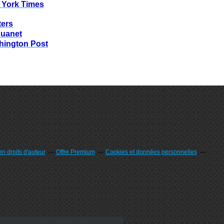
 York Times
ters
huanet
hington Post
n droits d'auteur
Offre Premium
Cookies et données personnelles