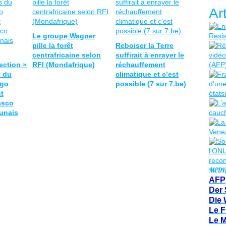
Ar
Le groupe Wagner
pille la forêt
Reboiser la Terre
centrafricaine selon
suffirait à enrayer le
ection »
RFI (Mondafrique)
réchauffement
s du
climatique et c’est
ngo
possible (7 sur 7.be)
t
iasco
unais
MEDI
AFP
Der 
Die 
Le F
Le 