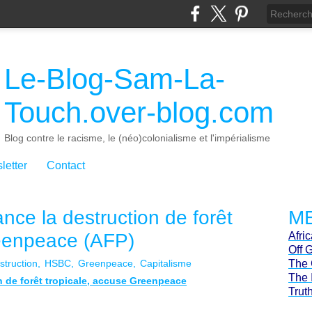
Le-Blog-Sam-La-
Touch.over-blog.com
Blog contre le racisme, le (néo)colonialisme et l'impérialisme
letter
Contact
nce la destruction de forêt
ME
reenpeace (AFP)
Afri
Off 
struction
HSBC
Greenpeace
Capitalisme
The 
The 
n de forêt tropicale, accuse Greenpeace
Trut