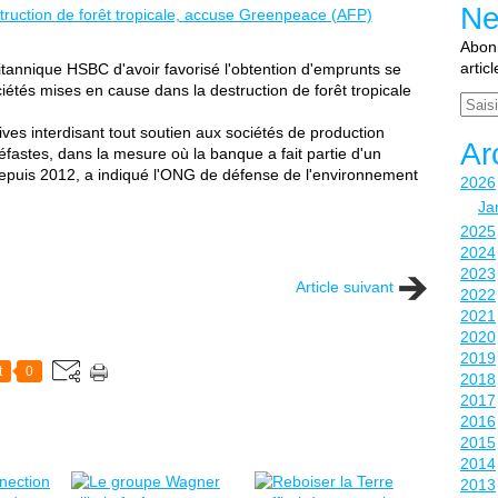
Ne
Abonn
artic
annique HSBC d'avoir favorisé l'obtention d'emprunts se
iétés mises en cause dans la destruction de forêt tropicale
Email
ves interdisant tout soutien aux sociétés de production
Ar
éfastes, dans la mesure où la banque a fait partie d'un
epuis 2012, a indiqué l'ONG de défense de l'environnement
2026
Ja
2025
2024
2023
Article suivant
2022
2021
2020
2019
t
0
2018
2017
2016
2015
2014
2013