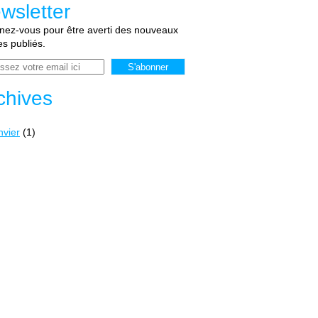
wsletter
ez-vous pour être averti des nouveaux
les publiés.
chives
nvier
(1)