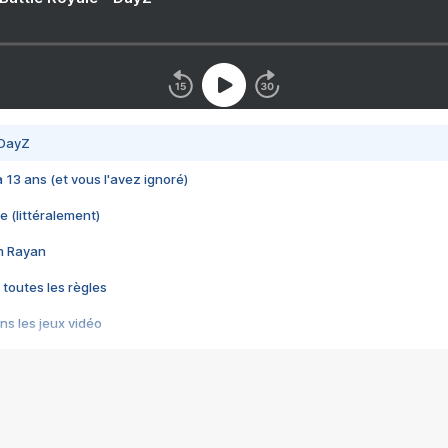
 DayZ
 a 13 ans (et vous l'avez ignoré)
e (littéralement)
im Rayan
 toutes les règles
s les jeux vidéo
us choquant de Rockstar ? - Le scandale BULLY
e plus moche de Steam
du RÊVE tourne au CAUCHEMAR