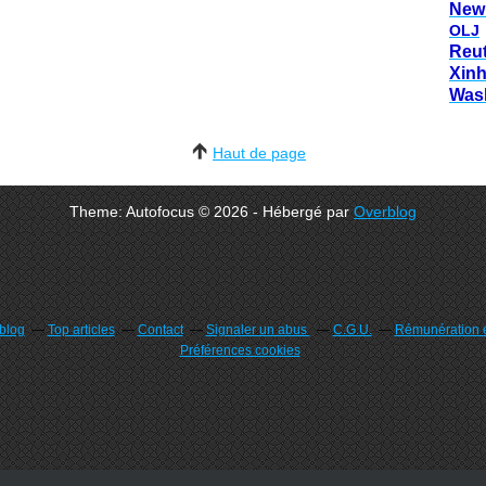
New
OLJ
Reu
Xin
Was
Haut de page
Theme: Autofocus © 2026 - Hébergé par
Overblog
rblog
Top articles
Contact
Signaler un abus
C.G.U.
Rémunération e
Préférences cookies