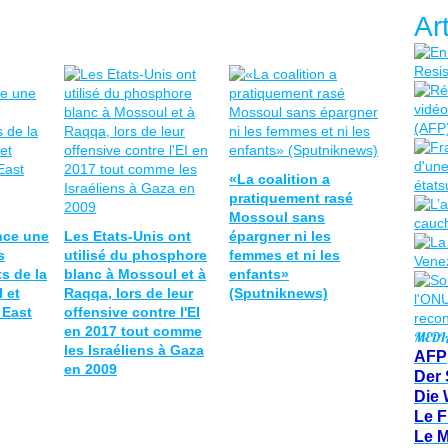
Ar
«La coalition a
pratiquement rasé
Mossoul sans
nce une
Les Etats-Unis ont
épargner ni les
s
utilisé du phosphore
femmes et ni les
s de la
blanc à Mossoul et à
enfants»
 et
Raqqa, lors de leur
(Sputniknews)
 East
offensive contre l'EI
en 2017 tout comme
MEDI
les Israéliens à Gaza
AFP
en 2009
Der 
Die 
Le F
Le 