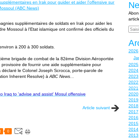
Ne
Abonn
artic
gnies supplémentaires de soldats en Irak pour aider les
Email
re Mossoul à l'Etat islamique ont confirmé des officiels du
Ar
nviron à 200 à 300 soldats.
2026
Ja
ième brigade de combat de la 82ème Division Aéroportée
 provisoire de fournir une aide supplémentaire pour
2025
, a déclaré le Colonel Joseph Scrocca, porte-parole de
2024
tion Inherent Resolve)
à
ABC News.
..
2023
2022
2021
Iraq to 'advise and assist' Mosul offensive
2020
2019
2018
Article suivant
2017
2016
2015
2014
t
0
2013