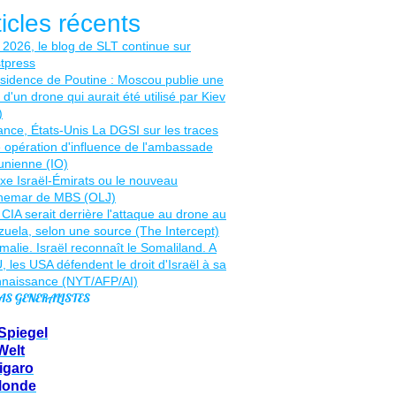
ticles récents
AS GENERALISTES
Spiegel
Welt
igaro
Monde