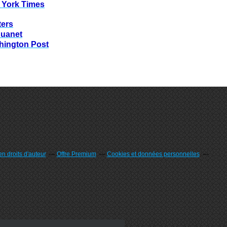
 York Times
ters
huanet
hington Post
n droits d'auteur
Offre Premium
Cookies et données personnelles