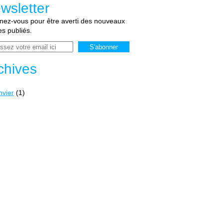
wsletter
ez-vous pour être averti des nouveaux
les publiés.
chives
nvier
(1)