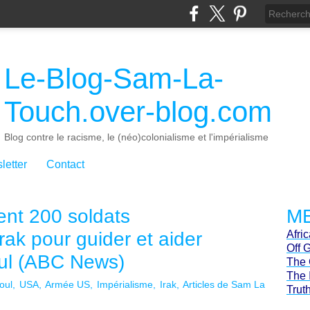
Le-Blog-Sam-La-
Touch.over-blog.com
Blog contre le racisme, le (néo)colonialisme et l'impérialisme
letter
Contact
ent 200 soldats
ME
rak pour guider et aider
Afri
Off 
oul (ABC News)
The 
The 
oul
USA
Armée US
Impérialisme
Irak
Articles de Sam La
Trut