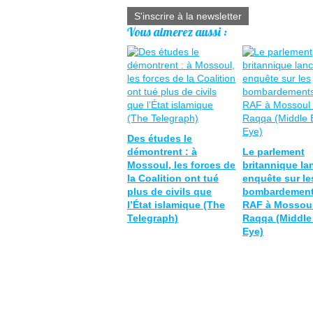
S'inscrire à la newsletter
Vous aimerez aussi :
Des études le
démontrent : à
Le parlement
Mossoul, les forces de
britannique la
la Coalition ont tué
enquête sur le
plus de civils que
bombardement
l’État islamique (The
RAF à Mossoul
Telegraph)
Raqqa (Middle
Eye)