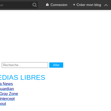
Connexion
+
Créer mon blog
DIAS LIBRES
ca News
Guardian
Gray Zone
Intercept
hout